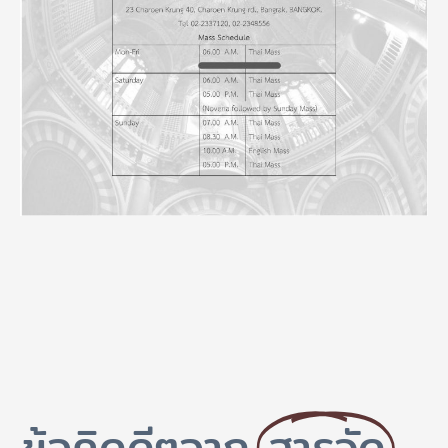
ข้อคิดดีๆจาก
สารวัด
...