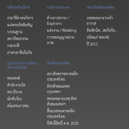
เกี่ยวกับวัดฯ
บริการต่างๆ
สารวัดย้อนหลัง
ประวัติอาสนวิหาร
ล้างบาปทารก /
บทสนทนาจากเจ้า
Baptisms
อาวาส
แม่พระอัสสัมชัญ
แต่งงาน / Wedding
คิดสักนิด...สะกิดใจ...
บรรณฐาน
การขออนุญาตถ่าย
ปลัดแก่ ซอย40
สถาปัตยกรรม
ภาพ
ปี 2012
กระจกสี
ภาษาลาตินในวัด
บุคลากร/องค์กร
ลิงค์คาทอลิก
ต่างๆในวัด
สภาสังฆราชคาทอลิก
พระสงฆ์
ประเทศไทย
สำนักงานวัด
อัครสังฆมณฑล
กรุงเทพฯ
สภาภิบาล
หอจดหมายเหตุ อัคร
นักขับร้อง
สังฆมณฑลฯ
สโมสรเยาวชน
สื่อมวลชนคาทอลิก
ประเทศไทย
ปีศักดิ์สิทธิ์ ค.ศ. 2025