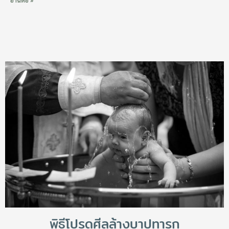
อ่านต่อ »
พิธีโปรดศีลล้างบาปทารก