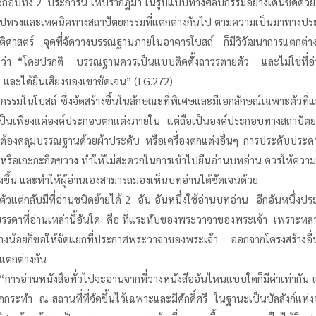
ระกอบทั้ง 2 ประการนี้ ให้ปรากฏมา ในรูปแบบทางศิลปกรรมอย่างเด่นชัดด้วย
ูปทรงและเทคนิคทางสถาปัตยกรรมที่แตกต่างกันไป ตามความเป็นมาทางประว
ัติศาสตร์ จุดที่จัดวางบรรณฐานภายในอาคารโบสถ์ ก็มีวิวัฒนาการแตกต
า “โดยปรกติ บรรณฐานควรเป็นแบบติดตั้งถาวรตายตัว และไม่ใช่ที่อ่านชนิ
น และได้ยินเสียงของเขาชัดเจน” (I.G.272)
มในโบสถ์ ซึ่งจัดสร้างขึ้นในลักษณะที่พิเศษและมีเอกลักษณ์เฉพาะตัวที
อเป็นเพียงแค่องค์ประกอบตกแต่งภายใน แต่ถือเป็นองค์ประกอบทางสถาป
่จะต้องคลุมบรรณฐานด้วยผ้าประดับ หรือเครื่องตกแต่งอื่นๆ การประดับประ
บัง หรือเกะกะกีดขวาง ทำให้ไม่สะดวกในการเข้าไปยืนอ่านบทอ่าน ควรให้คว
ยิ่งขึ้น และทำให้ผู้อ่านเองสามารถมองเห็นบทอ่านได้ชัดเจนด้วย
วแต่กลับมีที่อ่านชนิดย้ายได้ 2 อัน อันหนึ่งใช้อ่านบทอ่าน อีกอันหนึ่ง
นบรรดาที่อ่านเหล่านี้อันใด คือ ที่แระทับของพระวาจาของพระเจ้า เพราะหลา
น้อยก็ขอให้จัดแยกที่ประกาศพระวาจาของพระเจ้า ออกจากโครงสร้างอื่นๆ ซ
แตกต่างกัน
ยว “การอ่านหนังสือทั่วไปจะอ่านจากที่วางหนังสืออันไหนแบบใดก็มีค่าเท่าก
กระทำ ณ สถานที่ที่จัดขึ้นไว้เฉพาะและมีศักดิ์ศรี ในฐานะเป็นบัลลังก์แห่