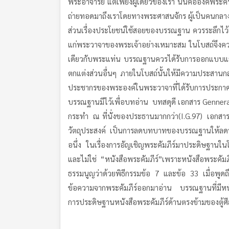
พระอาจารย์ แต่เพียงผู้เดียวของเรา นั่นคือองค์พระค
ถ่ายทอดมาถึงเราโดยทางพระศาสนจักร ผู้เป็นคนกลางร
ส่วนเรื่องประโยชน์ใช้สอยของบรรณฐาน ควรระลึกไว้
แก่พระวาจาของพระเจ้าอย่างเหมาะสม ในโบสถ์จึงควร
เดียวกับพระแท่น บรรณฐานควรได้รับการออกแบบและ
ตกแต่งส่วนอื่นๆ ภายในโบสถ์นั้นให้มีความประสาน
ประชากรของพระองค์ในพระวาจาที่ได้รับการประกา
บรรณฐานมีไว้เพื่อบทอ่าน บทสดุดี เอกสาร Genneral
กระทำ ณ ที่นั่งของประธานมากกว่า(I.G.97) เอกสารฉ
วัตถุประสงค์ เป็นการลดบทบาทของบรรณฐานให้ลดน้อย
อนึ่ง ในเรื่องการอัญเชิญพระคัมภีร์มาประดิษฐานใน
และไม่ใช่ “หนังสือพระคัมภีร์”เพราะหนังสือพระคัมภี
ธรรมนูญว่าด้วยพิธีกรรมข้อ 7 และข้อ 33 เมื่อพูด
ข้อความจากพระคัมภีร์ออกมาอ่าน บรรณฐานที่มีหนังส
การประดิษฐานหนังสือพระคัมภีร์ด้านตรงข้ามของตู้ศ