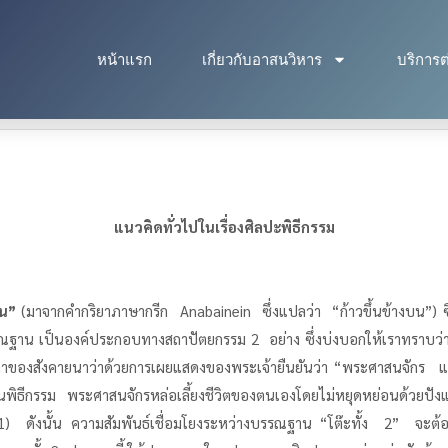
หน้าแรก
เกี่ยวกับอาสนวิหาร
บริการต
แนวคิดทั่วไปในเรื่องศิลปะพิธีกรรม
้น”
(มาจากคำกริยาภาษากรีก Anabainein ซึ่งแปลว่า “ก้าวขึ้นข้างบน”) ซึ
าน เป็นองค์ประกอบทางสถาปัตยกรรม 2 อย่าง ซึ่งบ่งบอกให้เราทราบว่า พิ
ังคายนาว่าด้วยการเผยแสดงของพระเจ้ายืนยันว่า “พระศาสนจักร แสดงคารว
ในพิธีกรรม พระศาสนจักรหล่อเลี้ยงชีวิตของตนเองโดยไม่หยุดหย่อนด้วยป
D.V.21) ดังนั้น ความสัมพันธ์เชื่อมโยงระหว่างบรรณฐาน “โต๊ะทั้ง 2” 