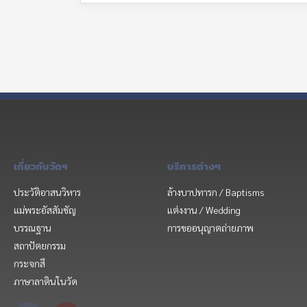
เกี่ยวกับวัดฯ
บริการต่างๆ
ประวัติอาสนวิหาร
ล้างบาปทารก / Baptisms
แม่พระอัสสัมชัญ
แต่งงาน / Wedding
บรรณฐาน
การขออนุญาตถ่ายภาพ
สถาปัตยกรรม
กระจกสี
ภาษาลาตินในวัด