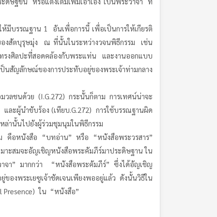
ะดิษฐ์ขึ้น หรือแต่งเติมเพิ่มเอาเอง เป็นพระวาจา ที่
บรรณฐาน 1 อันเพื่อการนี้ เพื่อเป็นการให้เกียรติ
สัตบุรุษมุ่ง ณ ที่นั้นในระหว่างวจนพิธีกรรม เช่น
รูปทรงศิลปะที่สอดคล้องกับพระแท่น และงานออกแบบ
ป็นสัญลักษณ์ของการประทับอยู่ของพระเจ้าท่ามกลาง
่อมวลชนด้วย (I.G.272) กระนั้นก็ตาม การเทศน์น่าจะ
ำ และผู้นำขับร้อง (เทียบ.G.272) การใช้บรรณฐานผิด
นั้นไปยังผู้ร่วมชุมนุมในพิธีกรรม
ีกรรม คือหนังสือ “บทอ่าน” หรือ “หนังสือพระวรสาร”
ไม่เหมาะสมจะอัญเชิญหนังสือพระคัมภีร์มาประดิษฐาน ใน
าจา” มากกว่า “หนังสือพระคัมภีร์” ซึ่งได้อัญเชิญ
องพระเยซูเจ้าชัดเจนเพียงพออยู่แล้ว ดังนั้นวิธีใน
al Presence) ใน “หนังสือ”