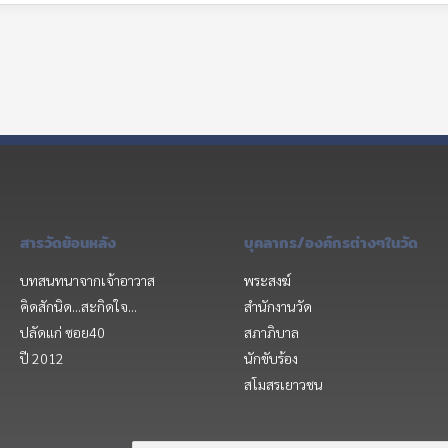
สารวัดย้อนหลัง
บุคลากร/องค์กรต่างๆในวัด
บทสนทนาจากเจ้าอาวาส
พระสงฆ์
คิดสักนิด...สะกิดใจ...
สำนักงานวัด
ปลัดแก่ ซอย40
สภาภิบาล
ปี 2012
นักขับร้อง
สโมสรเยาวชน