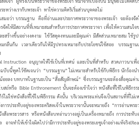
ริสตเจ้า ผู้ทรงเป็นพระวาจาของพระเจ้า ที่มาจากเบื้องบน มนุษย์ไม่ได้คิดปร
ะหว่างเรากับพระเจ้า หาใช่ความคิดริเริ่มส่วนบุคคลไม่
เสมอว่า บรรณฐาน คือที่อ่านและประกาศพระวาจาของพระเจ้า จะต้องจัดให้มี
จัดให้มีสถานที่ที่เหมาะสมสำหรับการประกาศพระวาจา เพื่อให้ความสนใจของ
สร้างขึ้นอย่างงดงาม ใช้วัสดุคงทนและมีคุณค่า มีสัดส่วนเหมาะสม ใช้
กลมกลืนกัน เวลาเดียวกันให้มีรูปทรงเหมาะกับประโยชน์ใช้สอย บรรณฐานเ
ศ
 Instruction อนุญาตให้ใช้เป็นที่เทศน์ และเป็นที่สำหรับ สวดภาวนาเพื
บับนี้พูดไว้ชัดเจนว่า “บรรณฐาน” ไม่เหมาะสำหรับใช้กับพิธีกร นักร้องน
ลง บทบาทในฐานะเป็น “สื่อสัญลักษณ์” ซึ่งบรรณฐานจะต้องสื่อคุณค่าเหล่า
โบสถ์หรือ Bible Enthronement นั้นจะต้องเข้าใจว่า หนังสือที่ใช้ในพิธ
ร์ไม่ใช่หนังสือที่ใช้ในพิธีกรรม ดังนั้น บริเวณพระแท่นจึงเป็นสถานที่ที่
ถึงการประทับอยู่ของพระคริสตเจ้าในพระวาจานั้นจะหมายถึง “การอ่านพระว
ือพระวรสาร หรือหนังสือบทอ่านวางอยู่เป็นเครื่องหมายถึง การประทับอยู่ข
ีล อาจทำให้เข้าใจผิดไปว่ามีการประทับอยู่ของพระเยซูเจ้าอย่างแท้จริง(Re