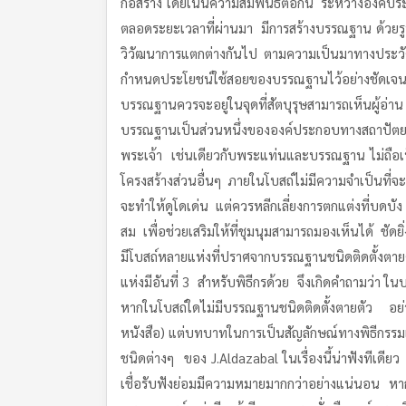
ก่อสร้าง โดยเน้นความสัมพันธ์ต่อกัน ระหว่างองค์ป
ตลอดระยะเวลาที่ผ่านมา มีการสร้างบรรณฐาน ด้วยร
วิวัฒนาการแตกต่างกันไป ตามความเป็นมาทางประว
กำหนดประโยชน์ใช้สอยของบรรณฐานไว้อย่างชัดเจนว่
บรรณฐานควรจะอยู่ในจุดที่สัตบุรุษสามารถเห็นผู้อ่า
บรรณฐานเป็นส่วนหนึ่งขององค์ประกอบทางสถาปัตยกรร
พระเจ้า เช่นเดียวกับพระแท่นและบรรณฐาน ไม่ถื
โครงสร้างส่วนอื่นๆ ภายในโบสถ์ไม่มีความจำเป็นที
จะทำให้ดูโดเด่น แต่ควรหลีกเลี่ยงการตกแต่งที่บด
สม เพื่อช่วยเสริมให้ที่ชุมนุมสามารถมองเห็นได้ ชัด
มีโบสถ์หลายแห่งที่ปราศจากบรรณฐานชนิดติดตั้งตายตั
แห่งมีอันที่ 3 สำหรับพิธีกรด้วย จึงเกิดคำถามว่า ใ
หากในโบสถ์ใดไม่มีบรรณฐานชนิดติดตั้งตายตัว อย่าง
หนังสือ) แต่บทบาทในการเป็นสัญลักษณ์ทางพิธีกรรม
ชนิดต่างๆ ของ J.Aldazabal ในเรื่องนี้น่าฟังทีเดี
เชื่อรับฟังย่อมมีความหมายมากกว่าอย่างแน่นอน หาก