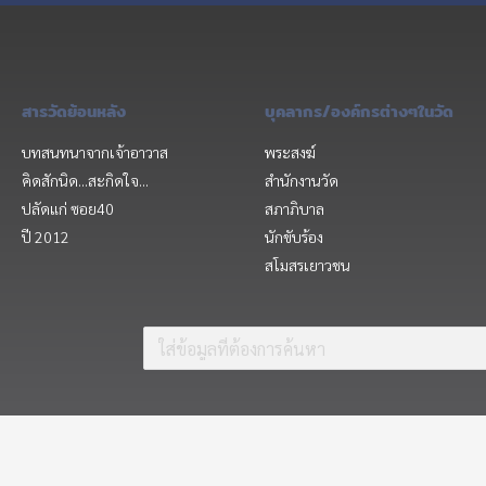
สารวัดย้อนหลัง
บุคลากร/องค์กรต่างๆในวัด
บทสนทนาจากเจ้าอาวาส
พระสงฆ์
คิดสักนิด...สะกิดใจ...
สำนักงานวัด
ปลัดแก่ ซอย40
สภาภิบาล
ปี 2012
นักขับร้อง
สโมสรเยาวชน