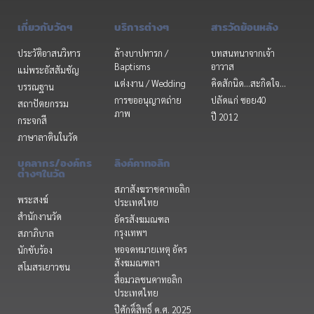
เกี่ยวกับวัดฯ
บริการต่างๆ
สารวัดย้อนหลัง
ประวัติอาสนวิหาร
ล้างบาปทารก /
บทสนทนาจากเจ้า
Baptisms
อาวาส
แม่พระอัสสัมชัญ
แต่งงาน / Wedding
คิดสักนิด...สะกิดใจ...
บรรณฐาน
การขออนุญาตถ่าย
ปลัดแก่ ซอย40
สถาปัตยกรรม
ภาพ
ปี 2012
กระจกสี
ภาษาลาตินในวัด
บุคลากร/องค์กร
ลิงค์คาทอลิก
ต่างๆในวัด
สภาสังฆราชคาทอลิก
พระสงฆ์
ประเทศไทย
สำนักงานวัด
อัครสังฆมณฑล
กรุงเทพฯ
สภาภิบาล
หอจดหมายเหตุ อัคร
นักขับร้อง
สังฆมณฑลฯ
สโมสรเยาวชน
สื่อมวลชนคาทอลิก
ประเทศไทย
ปีศักดิ์สิทธิ์ ค.ศ. 2025