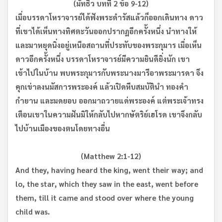
(
มัทธิว บทที่
2
ข้อ
9-12)
เมื่อบรรดาโหราจารย์ได้ฟังพระดำรัสแล้วก็ออกเดินทาง ดาว
ที่เขาได้เห็นทางทิศตะวันออกปรากฏอีกครั้งหนึ่ง นำทางให้
และมาหยุดนิ่งอยู่เหนือสถานที่ประทับของพระกุมาร เมื่อเห็น
ดาวอีกครั้งหนึ่ง บรรดาโหราจารย์มีความยินดียิ่งนัก เขา
เข้าไปในบ้าน พบพระกุมารกับพระนางมารีอาพระมารดา จึง
คุกเข่าลงนมัสการพระองค์ แล้วเปิดหีบสมบัตินำ ทองคำ
กำยาน และมดยอบ ออกมาถวายแด่พระองค์ แต่พระเจ้าทรง
เตือนเขาในความฝันมิให้กลับไปหากษัตริย์เฮโรด เขาจึงกลับ
ไปบ้านเมืองของตนโดยทางอื่น
(Matthew 2:1-12)
And they, having heard the king, went their way; and
lo, the star, which they saw in the east, went before
them, till it came and stood over where the young
child was.