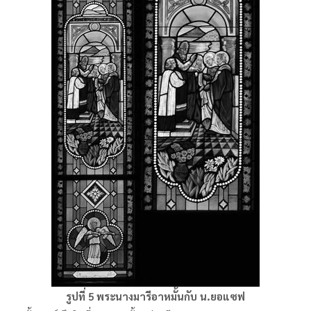
รูปที่
5
พระนางมารีอาหมั้นกับ
น
.
ยอแซฟ