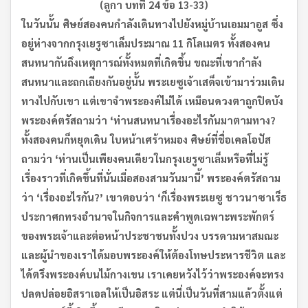
(
ลูกา บทที่
24
ข้อ
13-33)
ในวันนั้น ศิษย์สองคนกำลังเดินทางไปยังหมู่บ้านเอมมาอูส ซึ่ง
อยู่ห่างจากกรุงเยรูซาเล็มประมาณ
11
กิโลเมตร ทั้งสองคน
สนทนากันถึงเหตุการณ์ทั้งหมดที่เกิดขึ้น ขณะที่เขากำลัง
สนทนาและถกเถียงกันอยู่นั้น พระเยซูเจ้าเสด็จเข้ามาร่วมเดิน
ทางไปกับเขา แต่เขาจำพระองค์ไม่ได้ เหมือนดวงตาถูกปิดบัง
พระองค์ตรัสถามว่า
‘
ท่านสนทนาเรื่องอะไรกันมาตามทาง
?
ทั้งสองคนก็หยุดเดิน ใบหน้าเศร้าหมอง ศิษย์ที่ชื่อเคลโอปัส
ถามว่า
‘
ท่านเป็นเพียงคนเดียวในกรุงเยรูซาเล็มหรือที่ไม่รู้
เรื่องราวที่เกิดขึ้นที่นั่นเมื่อสองสามวันมานี้
’
พระองค์ตรัสถาม
ว่า
‘
เรื่องอะไรกัน
?’
เขาตอบว่า
‘
ก็เรื่องพระเยซู ชาวนาซาเร็ธ
ประกาศกทรงอำนาจในกิจการและคำพูดเฉพาะพระพักตร์
ของพระเจ้าและต่อหน้าประชาชนทั้งปวง บรรดามหาสมณะ
และผู้นำของเราได้มอบพระองค์ให้ต้องโทษประหารชีวิต และ
ได้ตรึงพระองค์บนไม้กางเขน เราเคยหวังไว้ว่าพระองค์จะทรง
ปลดปล่อยอิสราเอลให้เป็นอิสระ แต่นี่เป็นวันที่สามแล้วตั้งแต่