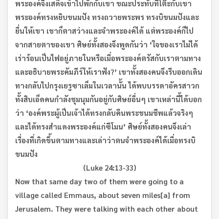
พระองค์จึงเสด็จเข้าไปพักกับเขา ขณะประทับที่โต๊ะกับเขา
พระองค์ทรงหยิบขนมปัง ทรงถวายพระพร ทรงบิขนมปังและ
ยื่นให้เขา เขาก็ตาสว่างและจำพระองค์ได้ แต่พระองค์ก็ไป
จากสายตาของเขา ศิษย์ทั้งสองจึงพูดกันว่า
‘
ใจของเราไม่ได้
เร่าร้อนเป็นไฟอยู่ภายในหรือเมื่อพระองค์ตรัสกับเราตามทาง
และอธิบายพระคัมภีร์ให้เราฟัง
?’
เขาทั้งสองคนจึงรีบออกเดิน
ทางกลับไปกรุงเยรูซาเล็มในเวลานั้น ได้พบบรรดาอัครสาวก
ทั้งสิบเอ็ดคนกำลังชุมนุมกันอยู่กับศิษย์อื่นๆ เขาเหล่านี้ได้บอก
ว่า
‘
องค์พระผู้เป็นเจ้าได้ทรงกลับคืนพระชนมชีพแล้วจริงๆ
และได้ทรงสำแดงพระองค์แก่ซีโมน
’
ศิษย์ทั้งสองคนจึงเล่า
เรื่องที่เกิดขึ้นตามทางและเล่าว่าตนจำพระองค์ได้เมื่อทรงบิ
ขนมปัง
(Luke 24:13-33)
Now that same day two of them were going to a
village called Emmaus, about seven miles[a] from
Jerusalem. They were talking with each other about