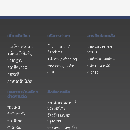
เกี่ยวกับวัดฯ
บริการต่างๆ
สารวัดย้อนหลัง
ประวัติอาสนวิหาร
ล้างบาปทารก /
บทสนทนาจากเจ้า
Baptisms
อาวาส
แม่พระอัสสัมชัญ
แต่งงาน / Wedding
คิดสักนิด...สะกิดใจ...
บรรณฐาน
การขออนุญาตถ่าย
ปลัดแก่ ซอย40
สถาปัตยกรรม
ภาพ
ปี 2012
กระจกสี
ภาษาลาตินในวัด
บุคลากร/องค์กร
ลิงค์คาทอลิก
ต่างๆในวัด
สภาสังฆราชคาทอลิก
พระสงฆ์
ประเทศไทย
สำนักงานวัด
อัครสังฆมณฑล
กรุงเทพฯ
สภาภิบาล
หอจดหมายเหตุ อัคร
นักขับร้อง