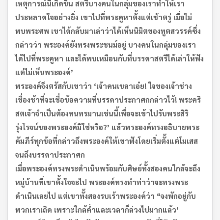
เหตุการณ์นี้เกิดขึ้น สตรีบางคนในกลุ่มของเราทำให้เรา
ประหลาดใจอย่างยิ่ง เขาไปที่พระคูหาตั้งแต่เช้าตรู่ เมื่อไม่
พบพระศพ เขาได้กลับมาเล่าว่าได้เห็นนิมิตของทูตสวรรค์ซึ่ง
กล่าวว่า พระองค์ยังทรงพระชนม์อยู่ บางคนในกลุ่มของเรา
ได้ไปที่พระคูหา และได้พบเหมือนกับที่บรรดาสตรีได้เล่าให้ฟัง
แต่ไม่เห็นพระองค์
’
พระองค์จึงตรัสกับเขาว่า
‘
เจ้าคนเขลาเอ๋ย! ใจของเจ้าช่าง
เชื่องช้าที่จะเชื่อข้อความที่บรรดาประกาศกกล่าวไว้! พระคริ
สตเจ้าจำเป็นต้องทนทรมานเช่นนี้เพื่อจะเข้าไปรับพระสิริ
รุ่งโรจน์ของพระองค์มิใช่หรือ
?’
แล้วพระองค์ทรงอธิบายพระ
คัมภีร์ทุกข้อที่กล่าวถึงพระองค์ให้เขาฟังโดยเริ่มตั้งแต่โมเสส
จนถึงบรรดาประกาศก
เมื่อพระองค์ทรงพระดำเนินพร้อมกับศิษย์ทั้งสองคนใกล้จะถึง
หมู่บ้านที่เขาตั้งใจจะไป พระองค์ทรงทำท่าว่าจะทรงพระ
ดำเนินเลยไป แต่เขาทั้งสองรบเร้าพระองค์ว่า
“
จงพักอยู่กับ
พวกเราเถิด เพราะใกล้ค่ำและเวลาก็ล่วงไปมากแล้ว
’