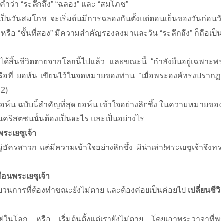
ำว่า “ระลึกถึง” “ฉลอง” และ “สมโภช”
เป็นวันสมโภช จะเริ่มต้นมีการฉลองกันตั้งแต่ตอนเย็นของวันก่อน
รือ “ชั้นที่สอง” มีความสำคัญรองลงมาและวัน “ระลึกถึง” ก็ถือเป็นว
ได้สิ้นชีวิตตายจากโลกนี้ไปแล้ว และขณะนี้ “กำลังยืนอยู่เฉพาะ
 หรือที่ ยอห์น เขียนไว้ในจดหมายของท่าน “เมื่อพระองค์ทรงปราก
 2)
ห์น ฉบับนี้สำคัญที่สุด ยอห์น เข้าใจอย่างลึกซึ้ง ในความหมายขอ
ป็นคริสตชนนั้นต้องเป็นอะไร และเป็นอย่างไร
ระเยซูเจ้า
หมู่อัครสาวก แต่มีความเข้าใจอย่างลึกซึ้ง มิน่าเล่า!พระเยซูเจ้าจ
ือนพระเยซูเจ้า
ะบวนการที่ต้องทำขณะยังไม่ตาย และต้องค่อยเป็นค่อยไป
เปลี่ยนชี
อยู่ในโลก หรือ เริ่มต้นตั้งแต่เรายังไม่ตาย โดยเอาพระวาจาที่พ