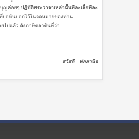
กบุญ
ค่อยๆ ปฏิบัติพระวาจาเหล่านั้นทีละเล็กทีละ
ังที่ยอห์นบอกไว้ในจดหมายของท่าน
ายไปแล้ว ดังภาษิตลาตินที่ว่า
สวัสดี
…พ่อสานิจ