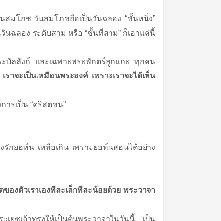
วันสมโภช วันสมโภชถือเป็นวันฉลอง “ชั้นหนึ่ง”
ันฉลอง ระดับสาม หรือ “ชั้นที่สาม” ก็เอาแค่นี้
พระบัลลังก์ และเฉพาะพระพักตร์ลูกแกะ ทุกคน
ฏ
เราจะเป็นเหมือนพระองค์ เพราะเราจะได้เห็น
งการเป็น “คริสตชน”
ึงทรงรักยอห์น เหลือเกิน เพราะยอห์นสอนได้อย่าง
วิตของตัวเราเองทีละเล็กทีละน้อยด้วย พระวาจา
ระเยซูเจ้าทรงให้เป็นต้นพระวาจาในวันนี้ เป็น