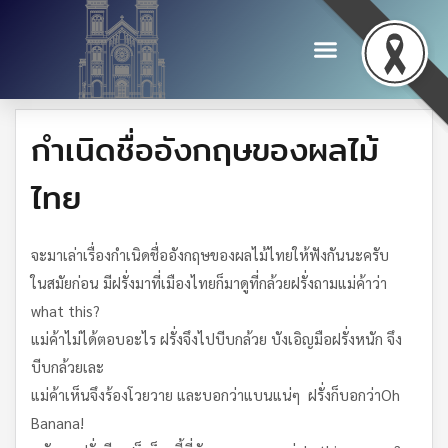
กำเนิดชื่ออังกฤษของผลไม้
ไทย
จะมาเล่าเรื่องกำเนิดชื่ออังกฤษของผลไม้ไทยให้ฟังกันนะครับ
ในสมัยก่อน มีฝรั่งมาที่เมืองไทยก็มาดูที่กล้วยฝรั่งถามแม่ค้าว่า
what this?
แม่ค้าไม่ได้ตอบอะไร ฝรั่งจึงไปบีบกล้วย บังเอิญมือฝรั่งหนัก จึง
บีบกล้วยเละ
แม่ค้าเห็นจึงร้องโวยวาย และบอกว่าแบนแน่ๆ ฝรั่งก็บอกว่าOh
Banana!