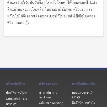
ขึ้นแต่เมื่อถึงวันนั้นมันก็สายไปแล้ว โยมพ่อได้จากอาตมาไปแล้ว
คิดแล้วมันทรมานใจเหลือเกินอาตมาทำผิดพลาดไปแล้ว และ
แก้ไขไม่ได้จึงอยากเตือนทุกคนเอาไว้ไม่อยากให้เสียใจไปตลอด
ชีวิต คนเคยอุ้ม
เกี่ยวกับวัดฯ
บริการต่างๆ
สารวัดย้อนหลัง
ประวัติอาสนวิหาร
ล้างบาปทารก /
บทสนทนาจากเจ้า
Baptisms
อาวาส
แม่พระอัสสัมชัญ
แต่งงาน / Wedding
คิดสักนิด...สะกิดใจ...
บรรณฐาน