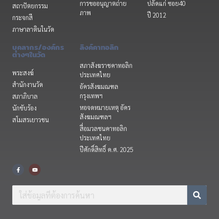
การขออนุญาตถ่าย
ปลัดแก่ ซอย40
สถาปัตยกรรม
ภาพ
ปี 2012
กระจกสี
ภาษาลาตินในวัด
บุคลากร/องค์กร
ลิงค์คาทอลิก
ต่างๆในวัด
สภาสังฆราชคาทอลิก
พระสงฆ์
ประเทศไทย
สำนักงานวัด
อัครสังฆมณฑล
กรุงเทพฯ
สภาภิบาล
หอจดหมายเหตุ อัคร
นักขับร้อง
สังฆมณฑลฯ
สโมสรเยาวชน
สื่อมวลชนคาทอลิก
ประเทศไทย
ปีศักดิ์สิทธิ์ ค.ศ. 2025