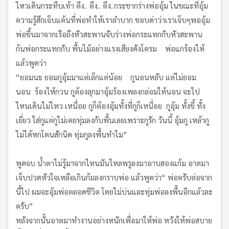
ไหวเดินกระทืบเท้า ตึง.. ตึง.. ตึง..กระชากร่างพ่ออุ้ม ในขณะที่อุ้ม
ความรู้สึกเจ็บแค้นที่พ่อทำให้เราลำบาก ชอบด่าว่าเราเจ็บๆพออุ้ม
พ่อขึ้นมาจากเรือถึงหัวสะพานจับร่างพ่อกระแทกกับหัวสะพาน
ก้นพ่อกระแทกกับ พื้นไม้อย่างแรงเสียงดังโครม พ่อแกร้องไห้
แล้วพูดว่า
“ยอมนะ ยอมกูอุ้มมาแต่เล็กแต่น้อย กูนอนหลับ แต่ไม่ยอม
นอน ร้องไห้กวน กูต้องลุกมาอุ้มร้องเพลงกล่อมให้นอน จะไป
ไหนเดินไม่ไหว เหนื่อย กูก็ต้องอุ้มทั้งที่กูก็เหนื่อย กูอุ้ม ทั้งขี้ ทั้ง
เยี่ยว ใส่กูแต่กูไม่เคยทุ่มลงกับพื้นเลยเพราะกูรัก วันนี้ อุ้มกู เหล้ากู
ไม่ได้หกโดนสักนิด ทุ่มกูลงพื้นทำไม”
พูดจบ น้ำตาไม่รู้มาจากไหนมันไหลพรูลงมาอาบสองแก้ม อาตมา
เจ็บปวดหัวใจเหลือเกินก้มลงกราบพ่อ แล้วพูดว่า“ พ่อครับต่อจาก
นี้ไป ผมจะอุ้มพ่อตลอดชีวิต โดยไม่บ่นและทุ่มพ่อลงพื้นอีกแล้วละ
ครับ”
หลังจากนั้นอาตมาทำงานอย่างหนักเพื่อมาให้พ่อ หวังให้พ่อสบาย