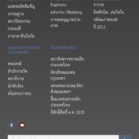
Baptisms
อาวาส
แม่พระอัสสัมชัญ
แต่งงาน / Wedding
คิดสักนิด...สะกิดใจ...
บรรณฐาน
การขออนุญาตถ่าย
ปลัดแก่ ซอย40
สถาปัตยกรรม
ภาพ
ปี 2012
กระจกสี
ภาษาลาตินในวัด
บุคลากร/องค์กร
ลิงค์คาทอลิก
ต่างๆในวัด
สภาสังฆราชคาทอลิก
พระสงฆ์
ประเทศไทย
สำนักงานวัด
อัครสังฆมณฑล
กรุงเทพฯ
สภาภิบาล
หอจดหมายเหตุ อัคร
นักขับร้อง
สังฆมณฑลฯ
สโมสรเยาวชน
สื่อมวลชนคาทอลิก
ประเทศไทย
ปีศักดิ์สิทธิ์ ค.ศ. 2025