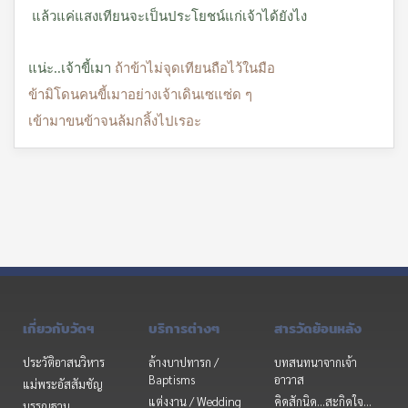
แล้วแค่แสงเทียนจะเป็นประโยชน์แก่เจ้าได้ยังไง
แน่ะ..เจ้าขี้เมา
ถ้าข้าไม่จุดเทียนถือไว้ในมือ
ข้ามิโดนคนขี้เมาอย่างเจ้าเดินเซแซ่ด ๆ
เข้ามาขนข้าจนล้มกลิ้งไปเรอะ
เกี่ยวกับวัดฯ
บริการต่างๆ
สารวัดย้อนหลัง
ประวัติอาสนวิหาร
ล้างบาปทารก /
บทสนทนาจากเจ้า
Baptisms
อาวาส
แม่พระอัสสัมชัญ
แต่งงาน / Wedding
คิดสักนิด...สะกิดใจ...
บรรณฐาน