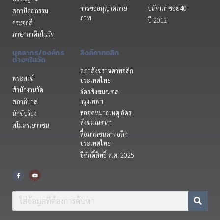
การขออนุญาตถ่าย
ปลัดแก่ ซอย40
สถาปัตยกรรม
ภาพ
ปี 2012
กระจกสี
ภาษาลาตินในวัด
บุคลากร/องค์กร
ลิงค์คาทอลิก
ต่างๆในวัด
สภาสังฆราชคาทอลิก
พระสงฆ์
ประเทศไทย
สำนักงานวัด
อัครสังฆมณฑล
กรุงเทพฯ
สภาภิบาล
หอจดหมายเหตุ อัคร
นักขับร้อง
สังฆมณฑลฯ
สโมสรเยาวชน
สื่อมวลชนคาทอลิก
ประเทศไทย
ปีศักดิ์สิทธิ์ ค.ศ. 2025