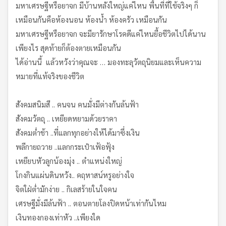
มหาเศรษฐีหรือยาจก มีบ้านหลังใหญ่แค่ไหน พื้นที่ที่ใช้จริงๆ ก็
เหมือนกันคือห้องนอน ห้องน้ำ ห้องครัว เหมือนกัน
มหาเศรษฐีหรือยาจก จะมียารักษาโรคดีแค่ไหนยื้อชีวิตไปได้นาน
เพียงไร สุดท้ายก็ต้องตายเหมือนกัน
ได้อ่านนี้ แล้วหวังว่าคุณจะ … มองทะลุวัตถุนิยมและเห็นความ
หมายที่แท้จริงของชีวิต
สังคมสนิมสี .. คนจน คนมั่งมีต่างกันล้นฟ้า
สังคมวัตถุ .. เหยียดหยามด้วยราคา
สังคมต่ำช้า ..ที่แลกทุกอย่างให้ได้มาซึ่งเงิน
พลีกายถวาย ..แลกกระเป๋าเฟ้อฟุ้ง
เหยียบหัวลูกน้องมุ่ง .. ตำแหน่งใหญ่
โกงกินแผ่นดินหวัง.. คฤหาสน์หรูอย่างใจ
จิตใฝ่ต่ำมักง่าย .. กิเลสร้ายในใจคน
เศรษฐีมั่งมีล้นฟ้า .. ตอนตายโลงปิดหน้าเท่ากันไหม
เงินทองกองเท่าหัว ..เพียงใด