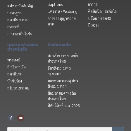
Baptisms
อาวาส
แม่พระอัสสัมชัญ
แต่งงาน / Wedding
คิดสักนิด...สะกิดใจ...
บรรณฐาน
การขออนุญาตถ่าย
ปลัดแก่ ซอย40
สถาปัตยกรรม
ภาพ
ปี 2012
กระจกสี
ภาษาลาตินในวัด
บุคลากร/องค์กร
ลิงค์คาทอลิก
ต่างๆในวัด
สภาสังฆราชคาทอลิก
พระสงฆ์
ประเทศไทย
สำนักงานวัด
อัครสังฆมณฑล
กรุงเทพฯ
สภาภิบาล
หอจดหมายเหตุ อัคร
นักขับร้อง
สังฆมณฑลฯ
สโมสรเยาวชน
สื่อมวลชนคาทอลิก
ประเทศไทย
ปีศักดิ์สิทธิ์ ค.ศ. 2025