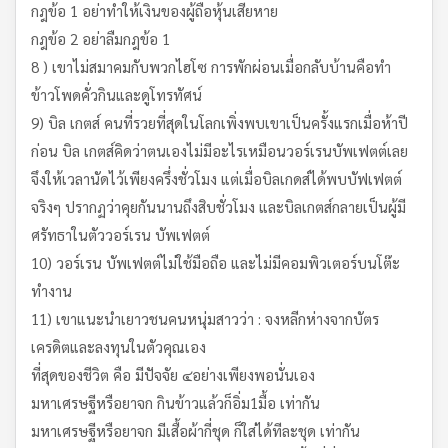
กฎข้อ 1 อย่าทำให้เงินของผู้ถือหุ้นเสียหาย
กฎข้อ 2 อย่าลืมกฎข้อ 1
8 ) เขาไม่สมาคมกับพวกไฮโซ การพักผ่อนเมื่อกลับบ้านคือทำ
ข้าวโพดคั่วกินและดูโทรทัศน์
9) บิล เกตส์ คนที่รวยที่สุดในโลกเพิ่งพบเขาเป็นครั้งแรกเมื่อห้าปี
ก่อน บิล เกตส์คิดว่าตนเองไม่มีอะไรเหมือนวอร์เรนบัพเฟตต์เลย
จึงให้เวลานัดไว้เพียงครึ่งชั่วโมง แต่เมื่อบิลเกดส์ได้พบบัฟเฟตต์
จริงๆ ปรากฏว่าคุยกันนานถึงสิบชั่วโมง และบิลเกตส์กลายเป็นผู้มี
ศรัทธาในตัววอร์เรน บัพเฟตต์
10) วอร์เรน บัพเฟตต์ไม่ใช้มือถือ และไม่มีคอมพิวเตอร์บนโต๊ะ
ทำงาน
11) เขาแนะนำเยาวชนคนหนุ่มสาวว่า : จงหลีกห่างจากบัตร
เครดิตและลงทุนในตัวคุณเอง
ที่สุดของชีวิต คือ มีปัจจัย ๔อย่างเพียงพอนั่นเอง
มหาเศรษฐีหรือยาจก กินข้าวแล้วก็อิ่ม1มื้อ เท่ากัน
มหาเศรษฐีหรือยาจก มีเสื้อผ้ากี่ชุด ก็ใส่ได้ทีละชุด เท่ากัน