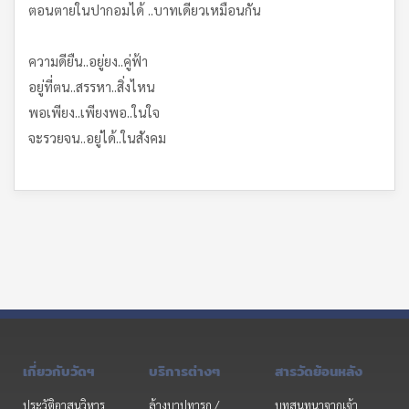
ตอนตายในปากอมได้ ..บาทเดียวเหมือนกัน
ความดียืน..อยู่ยง..คู่ฟ้า
อยู่ที่ตน..สรรหา..สิ่งไหน
พอเพียง..เพียงพอ..ในใจ
จะรวยจน..อยู่ได้..ในสังคม
เกี่ยวกับวัดฯ
บริการต่างๆ
สารวัดย้อนหลัง
ประวัติอาสนวิหาร
ล้างบาปทารก /
บทสนทนาจากเจ้า