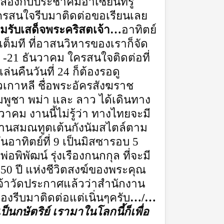
ล้องกับประชาคมอาเซียนที่รู้
ี ใครสนใจรีบมาติดต่อขอเรียนเลย
มรับเสด็จพระคริสตเจ้า…
อาทิตย์
เต็มที ที่อาสนวิหารของเราก็จัด
 -21 ธันวาคม ใครสนใจติดต่อที่
่นคืนวันที่ 24 ก็ต้องรอดู
เกาหลี ชื่อพระอัครสังฆราช
ูชา พม่า และ ลาว ได้เดินทาง
วาคม งานนี้ไม่รู้ว่า ทางไทยจะมี
่านสมณทูตเต้นกังนัมสไตล์ตาม
นอาทิตย์ที่ 9 เป็นมิสซารอบ 5
อพิพัฒน์ รุ่งเรืองกนกกุล ที่จะมี
 50 ปี แห่งชีวิตสงฆ์ของพระคุณ
่อเจ้าวัดประกาศแล้วว่าสำนักงาน
้องรีบมาติดต่อแต่เนิ่นๆครับ
…/…
ป็นกษัตริย์ เรามาในโลกนี้ก็เพื่อ