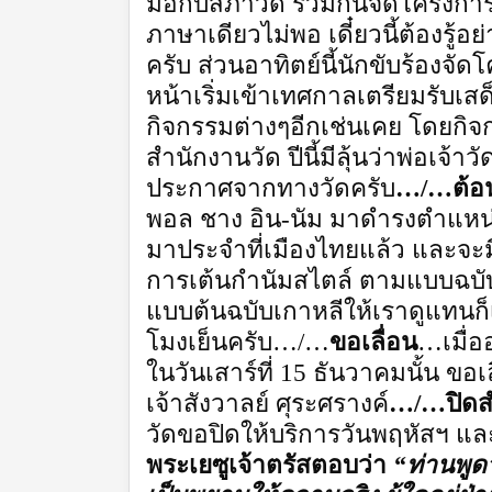
มือกับสภาวัด ร่วมกันจัดโครงการ
ภาษาเดียวไม่พอ เดี๋ยวนี้ต้องรู้
ครับ ส่วนอาทิตย์นี้นักขับร้องจั
หน้าเริ่มเข้าเทศกาลเตรียมรับเสด
กิจกรรมต่างๆอีกเช่นเคย โดยกิจ
สำนักงานวัด ปีนี้มีลุ้นว่าพ่อเจ
ประกาศจากทางวัดครับ
…/…ต้อ
พอล ชาง อิน-นัม มาดำรงตำแหน่
มาประจำที่เมืองไทยแล้ว และจะมีพ
การเต้นกำนัมสไตล์ ตามแบบฉบับ
แบบต้นฉบับเกาหลีให้เราดูแทนก็เป
โมงเย็นครับ…/…
ขอเลื่อน
…เมื่ออ
ในวันเสาร์ที่ 15 ธันวาคมนั้น ขอ
เจ้าสังวาลย์ ศุระศรางค์
…/
…
ปิด
วัดขอปิดให้บริการวันพฤหัสฯ และศุ
พระเยซูเจ้าตรัสตอบว่า
“
ท่านพูดว