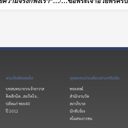
่ายความจริงก็ฟังเรา”
…
/…
ขอพระเจ้าอวยพรครั
สารวัดย้อนหลัง
บุคลากร/องค์กรต่างๆในวัด
บทสนทนาจากเจ้าอาวาส
พระสงฆ์
คิดสักนิด...สะกิดใจ...
สำนักงานวัด
ปลัดแก่ ซอย40
สภาภิบาล
ปี 2012
นักขับร้อง
สโมสรเยาวชน