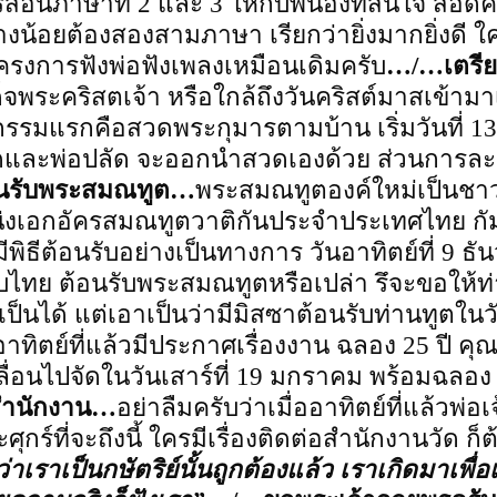
สอนภาษาที่ 2 และ 3 ให้กับพี่น้องที่สนใจ สอดค
อย่างน้อยต้องสองสามภาษา เรียกว่ายิ่งมากยิ่งด
ดโครงการฟังพ่อฟังเพลงเหมือนเดิมครับ
…/…เตรีย
็จพระคริสตเจ้า หรือใกล้ถึงวันคริสต์มาสเข้ามา
กรรมแรกคือสวดพระกุมารตามบ้าน เริ่มวันที่ 13
้าวัดและพ่อปลัด จะออกนำสวดเองด้วย ส่วนการละเล
นรับพระสมณทูต…
พระสมณทูตองค์ใหม่เป็นชาว
งเอกอัครสมณทูตวาติกันประจำประเทศไทย กัมพ
ิธีต้อนรับอย่างเป็นทางการ วันอาทิตย์ที่ 9 ธัน
ไทย ต้อนรับพระสมณทูตหรือเปล่า รึจะขอให้ท
็นได้ แต่เอาเป็นว่ามีมิสซาต้อนรับท่านทูตในวั
าทิตย์ที่แล้วมีประกาศเรื่องงาน ฉลอง 25 ปี คุณพ่
เลื่อนไปจัดในวันเสาร์ที่ 19 มกราคม พร้อมฉลอง
สำนักงาน…
อย่าลืมครับว่าเมื่ออาทิตย์ที่แล้วพ
กร์ที่จะถึงนี้ ใครมีเรื่องติดต่อสำนักงานวัด ก็ต
่าเราเป็นกษัตริย์นั้นถูกต้องแล้ว
เราเกิดมาเพื่อเ