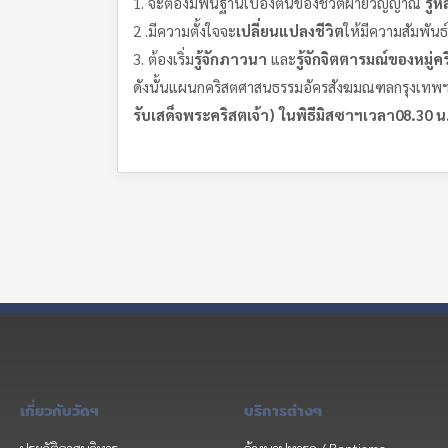
1. จะต้องมีพื้นฐานเบื้องต้นของชีวิตฝ่ายวิญญาณ
รู้ห
2 .มีความตั้งใจจะ
เปลี่ยนแปลงชีวิต
ให้มีความสัมพันธ
3. ต้องเริ่ม
รู้จักภาวนา
และ
รู้จักจิตตารมณ์ของหมู่
ดังนั้นแผนกคริสตศาสนธรรมอัครสังฆมณฑลกรุงเทพฯร
รับเสด็จพระคริสตเจ้า) ในพิธีมิสซาฯเวลา08.30 น.
เกี่ยวกับวัดฯ
บริการต่างๆ