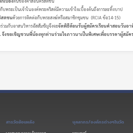
ลักเบื้อง
ต้นของคำสอนคริสตชน
์กับพระเป็นเจ้าในองค์พระคริสต์มีความเข้าใจเบื้องต้นถึงการละทิ้งบาป
คริสตชน
ด้วยการติดต่อกับพระสงฆ์หรือสมาชิกชุมชน (RCIA ข้อ14-15)
่วมกับอาสนวิหารอัสสัมชัญจึงจะ
จัดพิธีต้อนรับผู้สมัครเรียนคำสอนวันอา
 จึงขอเชิญชวนพี่น้องทุกท่านร่วมใจภาวนาเป็นพิเศษเพื่อบรรดาผู้สมัคร
สารวัดย้อนหลัง
บุคลากร/องค์กรต่างๆในวัด