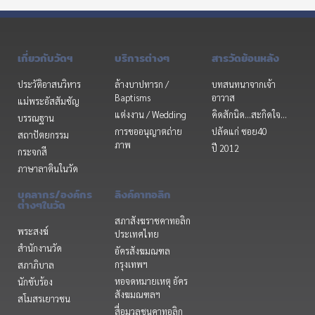
เกี่ยวกับวัดฯ
บริการต่างๆ
สารวัดย้อนหลัง
ประวัติอาสนวิหาร
ล้างบาปทารก /
บทสนทนาจากเจ้า
Baptisms
อาวาส
แม่พระอัสสัมชัญ
แต่งงาน / Wedding
คิดสักนิด...สะกิดใจ...
บรรณฐาน
การขออนุญาตถ่าย
ปลัดแก่ ซอย40
สถาปัตยกรรม
ภาพ
ปี 2012
กระจกสี
ภาษาลาตินในวัด
บุคลากร/องค์กร
ลิงค์คาทอลิก
ต่างๆในวัด
สภาสังฆราชคาทอลิก
พระสงฆ์
ประเทศไทย
สำนักงานวัด
อัครสังฆมณฑล
กรุงเทพฯ
สภาภิบาล
หอจดหมายเหตุ อัคร
นักขับร้อง
สังฆมณฑลฯ
สโมสรเยาวชน
สื่อมวลชนคาทอลิก