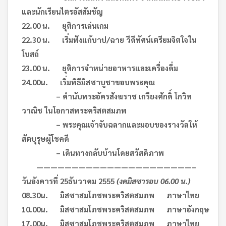
และนักเรียนไตรอัสสัมชัญ
22.
00 น. ยุติการเล่นเกม
2
2
.
30 น. เริ่มฟังแก้บาป/ฉาย วีดีทัศน์เตรียมจิตใจใน
โบสถ์
2
3
.
00 น. ยุติการจำหน่ายอาหารและเครื่องดื่ม
24.00
น. เริ่มพิธีมิสซาบูชาขอบพระคุณ
–
คำนับพระอัครสังฆราช เกรียงศักดิ์ โกวิท
วาณิช ในโอกาสพระคริสตสมภพ
–
พระคุณเจ้าจับฉลากและมอบของรางวัลให้
สัตบุรุษผู้โชคดี
–
เดินทางกลับบ้านโดยสวัสดิภาพ
——————————————————————–
วันอังคารที่
25
ธันวาคม
2555
(งดมิสซารอบ 06.00 น.)
08.30
น. มิสซาสมโภชพระคริสตสมภพ ภาษาไทย
10.00
น. มิสซาสมโภชพระคริสตสมภพ ภาษาอังกฤษ
17.00
น. มิสซาสมโภชพระคริสตสมภพ ภาษาไทย