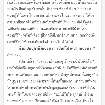
เริ่มเย็นลงและมืดครื้นลง คิดอย่างเดียวคืนนี้จะนอนที่ไหน จะเป็น
อย่างไร มืดจริงๆแม้เวลานั้นเป็นเวลาเพียง ห้าโมงเย็นกว่า แต่
ความรู้สึกไม่ต่างไปจาก สองหรือสามทุ่มไปแล้ว แต่พอนึกได้ว่า
กระเป๋ามีสตางค์ ในหัวมีเบอร์โทรศัพท์ที่บ้าน และเมื่อได้พูดคุย
ได้ยินเสียงของแม่ที่ปลอบและอธิบายทางและวิธีนั่งรถไปต่อ
ความรู้สึกต่างกันที่เดียว รู้สึกว่ายังมีเวลาอีกนานมากมากกว่าจะถึง
เวลาที่มืดค่ำที่เราจะทำอะไรลำบากหรือทำไม่ได้
“ท่านเป็นบุตรที่รักของเรา เป็นที่โปรดปรานของเรา”
(ลก 3
:22)
สัปดาห์นี้เรา “ฉลององค์พระเยซูเจ้าทรงเข้ารับพิธีล้าง”
เรากำลังคิดถึงเหตุการณ์ที่พระองค์กำลังเริ่มต้นชีวิตที่แท้จริงตามที่
พระองค์ได้รับมอบหมายจากพระบิดา คำพูดที่พระองค์เคยพูดกับ
นักบุญยอแซฟ และแม่พระยามที่ท่านทั้งสองตามหาลูกชายที่หาย
ไป และไปพบในพระวิหารกำลังพูดคุยแลกเปลี่ยนความเข้าใจใน
พระคัมภีร์กับบรรดาอาจารย์ต่างๆ “แม่ไม่รู้หรือ ลูกกำลังทำงาน
ของพระบิดา” ยามนี้พระองค์กำลังจะเริ่มต้นงานจริงๆเป็นครั้ง