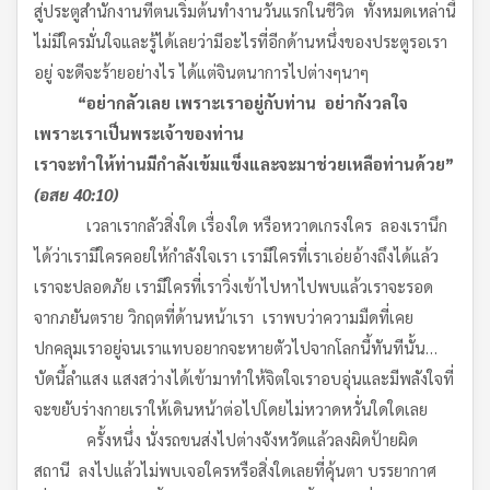
สู่ประตูสำนักงานที่ตนเริ่มต้นทำงานวันแรกในชีวิต ทั้งหมดเหล่านี้
ไม่มีใครมั่นใจและรู้ได้เลยว่ามีอะไรที่อีกด้านหนึ่งของประตูรอเรา
อยู่ จะดีจะร้ายอย่างไร ได้แต่จินตนาการไปต่างๆนาๆ
“อย่ากลัวเลย เพราะเราอยู่กับท่าน อย่ากังวลใจ
เพราะเราเป็นพระเจ้าของท่าน
เราจะทำให้ท่านมีกำลังเข้มแข็งและจะมาช่วยเหลือท่านด้วย”
(อสย 40
:10)
เวลาเรากลัวสิ่งใด เรื่องใด หรือหวาดเกรงใคร ลองเรานึก
ได้ว่าเรามีใครคอยให้กำลังใจเรา เรามีใครที่เราเอ่ยอ้างถึงได้แล้ว
เราจะปลอดภัย เรามีใครที่เราวิ่งเข้าไปหาไปพบแล้วเราจะรอด
จากภยันตราย วิกฤตที่ด้านหน้าเรา เราพบว่าความมืดที่เคย
ปกคลุมเราอยู่จนเราแทบอยากจะหายตัวไปจากโลกนี้ทันทีนั้น…
บัดนี้ลำแสง แสงสว่างได้เข้ามาทำให้จิตใจเราอบอุ่นและมีพลังใจที่
จะขยับร่างกายเราให้เดินหน้าต่อไปโดยไม่หวาดหวั่นใดใดเลย
ครั้งหนึ่ง นั่งรถขนส่งไปต่างจังหวัดแล้วลงผิดป้ายผิด
สถานี ลงไปแล้วไม่พบเจอใครหรือสิ่งใดเลยที่คุ้นตา บรรยากาศ