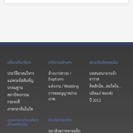
เกี่ยวกับวัดฯ
บริการต่างๆ
สารวัดย้อนหลัง
ประวัติอาสนวิหาร
ล้างบาปทารก /
บทสนทนาจากเจ้า
Baptisms
อาวาส
แม่พระอัสสัมชัญ
แต่งงาน / Wedding
คิดสักนิด...สะกิดใจ...
บรรณฐาน
การขออนุญาตถ่าย
ปลัดแก่ ซอย40
สถาปัตยกรรม
ภาพ
ปี 2012
กระจกสี
ภาษาลาตินในวัด
บุคลากร/องค์กร
ลิงค์คาทอลิก
ต่างๆในวัด
สภาสังฆราชคาทอลิก