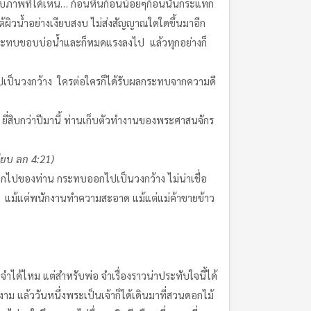
ับภาพที่ได้เห็น… ก้อนหินก้อนน้อยๆก้อนนั้นกระแทก
ผิวน้ำอย่างเงียบสงบ ไม่ส่งสัญญาณใดใดขึ้นมาอีก
ปกระทบขอบบ่อน้ำและก็หมดแรงลงไป แล้วทุกอย่างก็
ปเป็นวงกว้าง ใครต่อใครก็ได้รับผลกระทบจากความดี
ดี ยี่สิบกว่าปีมานี้ ท่านเก็บตัวทำงานของพระศาสนจักร
ียบ ลก 4:21)
ากไปของท่าน กระทบออกไปเป็นวงกว้าง ไม่น่าเชื่อ
าน แม้แต่พนักงานทำความสะอาด แม้แต่แม่ค้าขายข้าว
ำได้ไหม แต่สำหรับพ่อ จำเรื่องราวน่าประทับใจนี้ได้
 แล้ววันหนึ่งพระเป็นเจ้าก็ได้เดินมาที่สวนดอกไม้