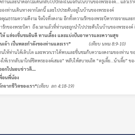
ก้านและนำดอกไม้เดินกลับไปปักลงในแจกันในบ้านของพระองค์… แล้วเราจะไม่ส
ิตของท่านเดินทางจากโลกนี้ และไปประดับอยู่ในบ้านของพระองค์
ณธรรมความดีงาม จิตใจที่งดงาม อีกทั้งความรักของพระบิดากระจายและกระท
ที่น่ารักของพระบิดา ถึงเวลาแล้วที่ท่านจะถูกนำไปประดับในบ้านของพระองค
ร้องไห้ แต่จงชื่นชมยินดี ทานเลี้ยง และแบ่งปันอาหารและความสุข
็นเจ้า เป็นพละกำลังของท่านและเรา
”
(เทียบ นหม 8
:9-10)
ท่านได้เติบโต และพวกเราได้พบและชื่นชมกับความงดงามของท่าน ขอบคุณท
ให้เรากลับมาใกล้ชิดพระองค์เสมอ” หลับให้สบายเถิด “ครูเตี้ย…น้าเตี้ย” ขอ
ห้ออกไปมอบข่าวดี
…
อนพี่น้อง
จากชีวิตของเรา
“
(เทียบ ลก 4:18-19)