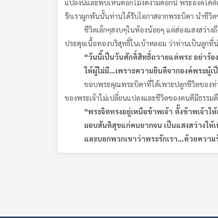
แปลงนี้และพบเห็นดอกไม้งดงามดอกนี้ พระองค์ได้ตัด
รักเราผูกพันนั้นท่านได้รับโอกาสจากพระบิดา นำชีว
ชีวิตเล็กๆสงบๆในห้องน้อยๆ แต่ส่องแสงสว่างถึงคุ
ประดุจเนื้อทองบริสุทธิ์ในเบ้าหลอม ว่าท่านเป็นลูก
“
วันนี้เป็นวันศักดิ์สิทธิ์ถวายแด่พระ อย่า
ให้ผู้ไม่มี
…
เพราะความยินดีจากองค์พระผู้เป
ขอบพระคุณพระบิดาที่ได้เพาะปลูกชีวิตของท่านให้
ของพระเจ้าไม่เปลี่ยนแปลงและชีวิตของคนดีมีธรรมดึง
“
พระจิตทรงอยู่เหนือข้าพเจ้า ตั้งข้าพเจ้าใ
มอบสันติสุขแก่คนยากจน เป็นแสงสว่างให้เพื่
และบอกพวกเขาว่าพระรักเรา…ด้วยความรัก