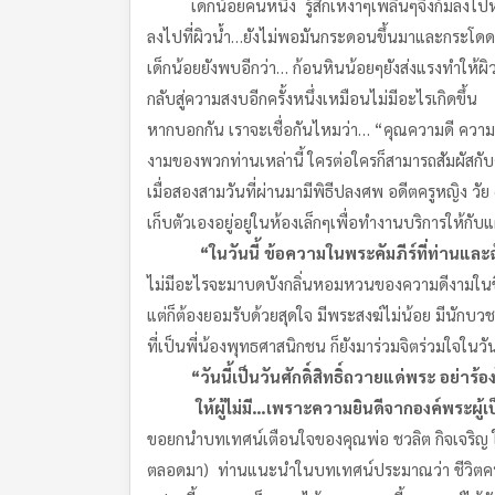
เด็กน้อยคนหนึ่ง รู้สึกเหงาๆเพลินๆจึงก้มลงไปหยิบ
ลงไปที่ผิวน้ำ…ยังไม่พอมันกระดอนขึ้นมาและกระโดด
เด็กน้อยยังพบอีกว่า… ก้อนหินน้อยๆยังส่งแรงทำให้
กลับสู่ความสงบอีกครั้งหนึ่งเหมือนไม่มีอะไรเกิดขึ้น
หากบอกกัน เราจะเชื่อกันไหมว่า… “คุณความดี ความ
งามของพวกท่านเหล่านี้ ใครต่อใครก็สามารถสัมผัสก
เมื่อสองสามวันที่ผ่านมามีพิธีปลงศพ อดีตครูหญิง วัย
เก็บตัวเองอยู่อยู่ในห้องเล็กๆเพื่อทำงานบริการให้
“
ในวันนี้ ข้อความในพระคัมภีร์ที่ท่าน
และฉ
ไม่มีอะไรจะมาบดบังกลิ่นหอมหวนของความดีงามในชีว
แต่ก็ต้องยอมรับด้วยสุดใจ มีพระสงฆ์ไม่น้อย มีนัก
ที่เป็นพี่น้องพุทธศาสนิกชน ก็ยังมาร่วมจิตร่วมใจใน
“
วันนี้เป็นวันศักดิ์สิทธิ์ถวายแด่พระ อย่า
ให้ผู้ไม่มี
…
เพราะความยินดีจากองค์พระผู้เ
ขอยกนำบทเทศน์เตือนใจของคุณพ่อ ชวลิต กิจเจริญ ในม
ตลอดมา) ท่านแนะนำในบทเทศน์ประมาณว่า ชีวิตคนเรา 