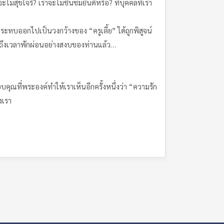
ุขใจรึ? เราจะไม่ชื่นชมยินดีหรือ? ที่บุคคลที่เรา
บออกไปเป็นวงกว้างของ “ครูเตี้ย” ได้ถูกพิสูจน์
์ ถึงเวลาพักผ่อนอย่างสงบของท่านแล้ว…
ี่พระองค์ทำให้เราเห็นอีกครั้งหนึ่งว่า “ความรัก
งเรา