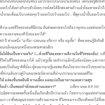
ก้อนหินน้อยๆก้อนหนึ่ง แล้วปาลงไปในบ่อน้ำแห่งหนึ่ง เด็กน้อยรู้สึกทึ่งก
ออกไปได้อย่างกับกบตัวน้อยๆ กระโดดได้อีกสองสามก้าวแล้วก็จมหายลงไปใต้
ผิวน้ำกระเพื่อมเป็นวงค่อยๆกว้างออกไปกว้างออกไป… ที่สุดวงน้ำนั้นออกไ
ดีงาม และชีวิตของคนดีมีธรรม มันส่งผลกระทบไปถึงเราทุกคน และส่งออกไ
ับความงดงามของหัวใจของเขาได้”
 69 ปี ท่านหนึ่ง “มารีอา ประนอม ตรีธารา หรือ ครูเตี้ย” ที่หลายคนรู้จักกัน
กับแผนกเล็กๆแผนกหนึ่งของพระศาสนจักร
ันได้ยินเป็นความจริง
” (…
ด้วยชีวิตและความดีงามในชีวิตของฉัน
)
(เท
ิตในชีวิตของคนเราได้ แม้ว่าครูเตี้ย จะทำงานเล็กๆในห้องน้อยๆ แต่การจ
บวชและเป็นต้นญาติพี่น้อง ผู้คนมากมายรู้และสะเทือนใจจากการจากไปของท่
วันที่ท่านเดินทางสู่บ้านของพระบิดาตามที่ท่านปรารถนามาตลอดชีวิต
ร้องไห้ แต่จงชื่นชมยินดี ทานเลี้ยง และแบ่งปันอาหารและความสุข
ป็นเจ้า เป็นพละกำลังของท่านและเรา
”
(เทียบ นหม 8
:9-10)
ิสซาปลงศพครั้งหนึ่งเมื่อเกือบสิบปีกว่ามาแล้ว (ไม่ทราบว่าคุณพ่อท่านจะจ
เราสั่งสมคุณธรรมความดีงามมากมาย ชีวิตของเราเปรียบดังดอกไม้ที่งดงาม