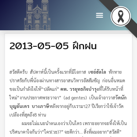
2013-05-05 ฝึกฝน
สวัสดีครับ สัปดาห์นี้เป็นครั้งแรกที่มีโอกาส
เซย์ฮัลโล
ทักทาย
ปราศรัยกับพี่น้องผ่านทางสารอาสนวิหารอัสสัมชัญ ก่อนอื่นหมด
ขอเป็นกำลังใจให้“ปลัดแก่”
คพ
.
วรยุทธ
กิจบำรุง
ที่ได้รับหน้าที่
ใหม่“งานประกาศพระวาจา” (ad gentes) เป็นเจ้าอาวาส
วัดนัก
บุญอันเดร
บางภาษี
หลังจากอยู่กับเรามา27 ปีเรียกว่าใช้เจ้าวัด
เปลืองที่สุดถึง8 ท่าน
ผมจะไม่แนะนำตนเองว่าเป็นใคร เพราะอยากจะทิ้งให้เป็น
ปริศนาคาใจกันว่า“ใคร(วะ)?” จะดีกว่า… สิ่งที่ผมอยาก“สวัสดี”