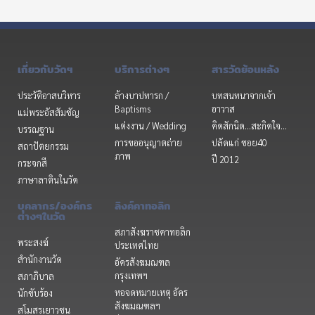
เกี่ยวกับวัดฯ
บริการต่างๆ
สารวัดย้อนหลัง
ประวัติอาสนวิหาร
ล้างบาปทารก /
บทสนทนาจากเจ้า
Baptisms
อาวาส
แม่พระอัสสัมชัญ
แต่งงาน / Wedding
คิดสักนิด...สะกิดใจ...
บรรณฐาน
การขออนุญาตถ่าย
ปลัดแก่ ซอย40
สถาปัตยกรรม
ภาพ
ปี 2012
กระจกสี
ภาษาลาตินในวัด
บุคลากร/องค์กร
ลิงค์คาทอลิก
ต่างๆในวัด
สภาสังฆราชคาทอลิก
พระสงฆ์
ประเทศไทย
สำนักงานวัด
อัครสังฆมณฑล
กรุงเทพฯ
สภาภิบาล
หอจดหมายเหตุ อัคร
นักขับร้อง
สังฆมณฑลฯ
สโมสรเยาวชน