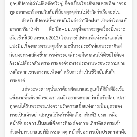
ทุกๆสัปดาห์(ถ้าไม่ติดขัดจริงๆ) ก็คงเป็นเรื่องสัพเพเหระที่อยากจะ
พูดอยากจะทักทายกันกับพี่น้องทุกๆท่านไม่จำกัดว่าเรื่องอะไร…
สำหรับสัปดาห์นี้ขอพบกันในคำว่า“
ฝึกฝน
” เป็นคำไทยแท้
มาจากกริยา2 คำ คือ
ฝึก
+
ฝน
เหตุที่อยากจะพูดเรื่องนี้เพราะ
เมื่อเช้านี้(30 เมษายน2013) ไปถวายมิสซาณที่แห่งหนึ่งและได้
แบ่งปันเรื่องของพระเยซูเจ้าขณะที่ทรงประจักษ์แก่บรรดาศิษย์
ก่อนจะทรงเสด็จขึ้นสวรรค์พระองค์ทรงเตือนสอนให้ศิษย์ไม่ต้อง
กังวลไม่ต้องกลัวเพราะพระองค์จะทรงประทานพระพรความช่วย
เหลือพวกเขาอย่างพอเพียงสำหรับการดำเนินชีวิตยืนยันถึง
พระองค์
แต่พระพรต่างๆนั้นเราต้องพัฒนาและดูแลให้ดียิ่งทียิ่งเข้ม
แข็งมากขึ้นด้วยตัวของเราเองจึงอยากจะบอกว่าเมื่อรับศีลบาปเรา
ทุกคนได้รับพระพรแห่งความรักความเชื่อแห่งการเป็นบุตรของ
พระเป็นเจ้าอย่างสมบูรณ์มีหน้าที่ติดตัวมาทันที3 ประการคือ
หน้าที่ของ
การเป็นสงฆ์
คือการที่จะต้องถวายเกียรติแด่พระเจ้า
ด้วยคำภาวนาและพิธีกรรมต่างๆ หน้าที่ของการ
เป็นประกาศก
คือ