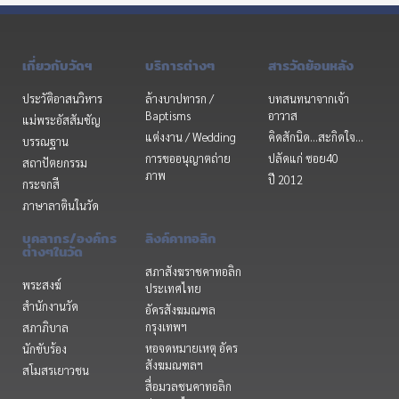
เกี่ยวกับวัดฯ
บริการต่างๆ
สารวัดย้อนหลัง
ประวัติอาสนวิหาร
ล้างบาปทารก /
บทสนทนาจากเจ้า
Baptisms
อาวาส
แม่พระอัสสัมชัญ
แต่งงาน / Wedding
คิดสักนิด...สะกิดใจ...
บรรณฐาน
การขออนุญาตถ่าย
ปลัดแก่ ซอย40
สถาปัตยกรรม
ภาพ
ปี 2012
กระจกสี
ภาษาลาตินในวัด
บุคลากร/องค์กร
ลิงค์คาทอลิก
ต่างๆในวัด
สภาสังฆราชคาทอลิก
พระสงฆ์
ประเทศไทย
สำนักงานวัด
อัครสังฆมณฑล
กรุงเทพฯ
สภาภิบาล
หอจดหมายเหตุ อัคร
นักขับร้อง
สังฆมณฑลฯ
สโมสรเยาวชน
สื่อมวลชนคาทอลิก