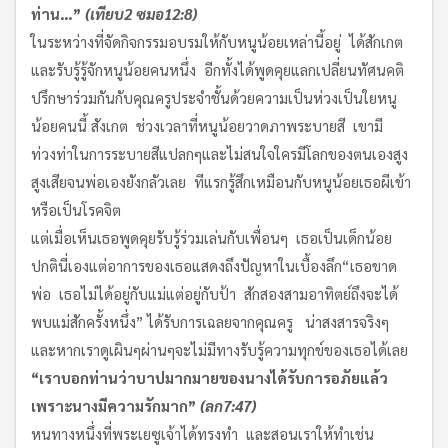
ท่าน
…”
(
เทียบ
2
ซมอ
12:8)
ในระหว่างที่จัดกิจกรรมอบรมให้กับหนูน้อยเหล่านี้อยู่ ได้สักเกต
และรับรู้รู้จักหนูน้อยคนหนึ่ง อีกทั้งได้พูดคุยแลกเปลี่ยนทัศนคติ
ปรึกษาร่วมกันกับคุณครูประจำชั้นด้วยความเป็นห่วงเป็นใยหนู
น้อยคนนี้ สังเกต ช่วงเวลาที่หนูน้อยวาดภาพระบายสี เขามี
ท่วงท่าในการระบายสีแปลกๆและไม่สนใจใครมีโลกของตนเองสูง
สูงเสียจนพ่อเองยังกลัวเลย ทีแรกรู้สึกเหมือนกับหนูน้อยเธอผีเข้า
หรือเป็นโรคจิต
แต่เมื่อเห็นเธอพูดคุยรับรู้ร่วมเล่นกับเพื่อนๆ เธอเป็นเด็กน้อย
ปกตินี่เองแต่อาการของเธอแสดงถึงปัญหาในเบื้องลึก“เธอขาด
พ่อ เธอไม่ได้อยู่กับแม่แต่อยู่กับป้า สักสองสามอาทิตย์ถึงจะได้
พบแม่สักครั้งหนึ่ง” ได้รับการเฉลยจากคุณครู น่าสงสารจริงๆ
และหากเราดูเผินๆผ่านๆจะไม่มีทางรับรู้ความทุกข์ของเธอได้เลย
“
เราบอกท่านว่า
บาปมากมายของนางได้รับการอภัยแล้ว
เพราะนางมีความรักมาก
”
(
ลก
7:47)
หนทางหนึ่งที่พระเยซูเจ้าได้ทรงทำ และสอนเราให้ทำเช่น