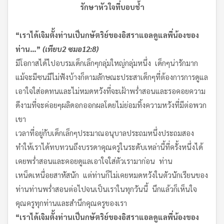
รักษาหัวใจที่บอบช้ำ
“
เราได้เจิมตั้งท่านเป็นกษัตริย์ของอิสราแอล
ดูแลพี่น้องของ
ท่าน
…”
(
เทียบ
2
ซมอ
12:8)
มีโอกาสได้ไปอบรมเด็กเล็กๆกลุ่มใหญ่กลุ่มหนึ่ง เด็กๆน่ารักมาก
แม้จะมีซนมีไม่ฟังบ้างก็ตามลักษณะประสาเด็กๆที่ต้องการการดูแล
เอาใจใส่อดทนและไม่หมดหวังที่จะเฝ้าพร่ำสอนและรอคอยความ
ดีงามที่จะค่อยๆผลิดอกออกผลโดยไม่ย่อมทิ้งความหวังที่มีต่อพวก
เขา
เวลาที่อยู่กับเด็กเล็กๆประมาณอนุบาลประถมหนึ่งประถมสอง
ทำให้เราได้ทบทวนถึงบรรดาคุณครูในระดับเหล่านี้ที่ครั้งหนึ่งได้
เคยพร่ำสอนและคอยดูแลเอาใจใส่ตัวเรามาก่อน ท่าน
เหน็ดเหนื่อยสาหัสนัก แต่ท่านก็ไม่เคยหมดหวังในตัวนักเรียนของ
ท่านท่านพร่ำสอนต่อไปจนเป็นเราในทุกวันนี้ นึกแล้วก็เห็นใจ
คุณครูทุกท่านและสำนึกคุณครูของเรา
“
เราได้เจิมตั้งท่านเป็นกษัตริย์ของอิสราแอล
ดูแลพี่น้องของ