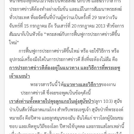
หน้าที่ของทุกคนไม่ว่าจะเป็นพระสงฆ์ นักบวช และฆราวาส การ
ประกาศข่าวดีต้องทำอย่างเข้มข้น และแม้ในการสัมมนาพระสงฆ์
ทั่วประเทศ ที่จะจัดขึ้นที่บ้านผู้หว่านเป็นครั้งที่ 29 ระหว่างวัน
จันทร์ที่ 15 กรกฎาคม ถึง วันเสาร์ที่ 20 กรกฎาคม 2013 หัวข้อการ
สัมมนาก็เป็นหัวข้อ “พระสงฆ์กับการฟื้นฟูการประกาศข่าวดีขึ้น
ใหม่”
การฟื้นฟูการประกาศข่าวดีขึ้นใหม่ หรือ จะใช้วิธีการ หรือ
อุปกรณ์เครื่องมือใดในการประกาศข่าวดี สิ่งที่จะต้องไม่ลืม คือ
การประกาศข่าวดีต้องอยู่ในแนวทาง และวิธีการที่พระเยซู
เจ้าแนะนำ
พระวรสารวันนี้ ให้
แนวทางและวิธีการ
ของงาน
ประกาศข่าวดี ซึ่งจะขอพูดเป็นข้อๆดังนี้
เราส่งท่านทั้งหลายไปดุจลูกแกะในฝูงสุนัขป่า
(ลูกา 10:3) สุนัข
ป่าเป็นสัตว์ที่ฉลาดแกมโกง สำหรับพระเยซูเจ้า สุนัขป่าที่พระองค์
หมายถึง คือปีศาจ และลูกสมุนของมัน อันได้แก่ ชาวโลกผู้นิยมชม
ชอบ และเทิดทูนวิถีของโลก ปีศาจใช้บุคคล และกระแสโลกเหล่านี้