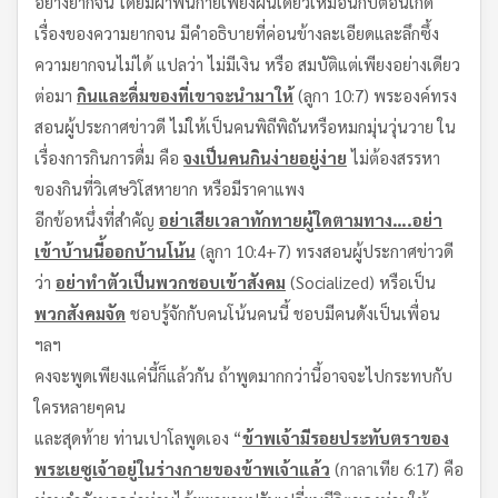
อย่างยากจน โดยมีผ้าพันกายเพียงผืนเดียวเหมือนกับตอนเกิด
เรื่องของความยากจน มีคำอธิบายที่ค่อนข้างละเอียดและลึกซึ้ง
ความยากจนไม่ได้ แปลว่า ไม่มีเงิน หรือ สมบัติแต่เพียงอย่างเดียว
ต่อมา
กินและดื่มของที่เขาจะนำมาให้
(ลูกา 10:7) พระองค์ทรง
สอนผู้ประกาศข่าวดี ไม่ให้เป็นคนพิถีพิถันหรือหมกมุ่นวุ่นวาย ใน
เรื่องการกินการดื่ม คือ
จงเป็นคนกินง่ายอยู่ง่าย
ไม่ต้องสรรหา
ของกินที่วิเศษวิโสหายาก หรือมีราคาแพง
อีกข้อหนึ่งที่สำคัญ
อย่าเสียเวลาทักทายผู้ใดตามทาง….อย่า
เข้าบ้านนี้ออกบ้านโน้น
(ลูกา 10:4+7) ทรงสอนผู้ประกาศข่าวดี
ว่า
อย่าทำตัวเป็นพวกชอบเข้าสังคม
(Socialized) หรือเป็น
พวกสังคมจัด
ชอบรู้จักกับคนโน้นคนนี้ ชอบมีคนดังเป็นเพื่อน
ฯลฯ
คงจะพูดเพียงแค่นี้ก็แล้วกัน ถ้าพูดมากกว่านี้อาจจะไปกระทบกับ
ใครหลายๆคน
และสุดท้าย ท่านเปาโลพูดเอง “
ข้าพเจ้ามีรอยประทับตราของ
พระเยซูเจ้าอยู่ในร่างกายของข้าพเจ้าแล้ว
(กาลาเทีย 6:17) คือ