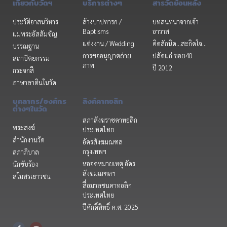
เกี่ยวกับวัดฯ
บริการต่างๆ
สารวัดย้อนหลัง
ประวัติอาสนวิหาร
ล้างบาปทารก /
บทสนทนาจากเจ้า
Baptisms
อาวาส
แม่พระอัสสัมชัญ
แต่งงาน / Wedding
คิดสักนิด...สะกิดใจ...
บรรณฐาน
การขออนุญาตถ่าย
ปลัดแก่ ซอย40
สถาปัตยกรรม
ภาพ
ปี 2012
กระจกสี
ภาษาลาตินในวัด
บุคลากร/องค์กร
ลิงค์คาทอลิก
ต่างๆในวัด
สภาสังฆราชคาทอลิก
พระสงฆ์
ประเทศไทย
สำนักงานวัด
อัครสังฆมณฑล
กรุงเทพฯ
สภาภิบาล
หอจดหมายเหตุ อัคร
นักขับร้อง
สังฆมณฑลฯ
สโมสรเยาวชน
สื่อมวลชนคาทอลิก
ประเทศไทย
ปีศักดิ์สิทธิ์ ค.ศ. 2025