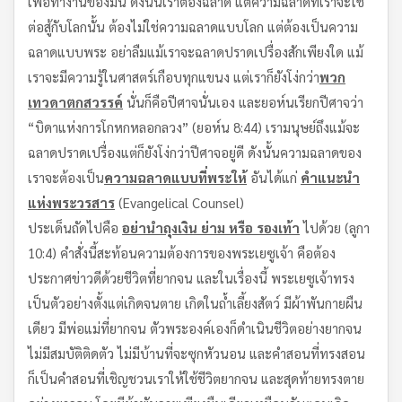
เพื่อทำงานของมัน ดังนั้นเราต้องฉลาด แต่ความฉลาดที่เราจะใช้
ต่อสู้กับโลกนั้น ต้องไม่ใช่ความฉลาดแบบโลก แต่ต้องเป็นความ
ฉลาดแบบพระ อย่าลืมแม้เราจะฉลาดปราดเปรื่องสักเพียงใด แม้
เราจะมีความรู้ในศาสตร์เกือบทุกแขนง แต่เราก็ยังโง่กว่า
พวก
เทวดาตกสวรรค์
นั่นก็คือปีศาจนั่นเอง และยอห์นเรียกปีศาจว่า
“บิดาแห่งการโกหกหลอกลวง” (ยอห์น 8:44) เรามนุษย์ถึงแม้จะ
ฉลาดปราดเปรื่องแต่ก็ยังโง่กว่าปีศาจอยู่ดี ดังนั้นความฉลาดของ
เราจะต้องเป็น
ความฉลาดแบบที่พระให้
อันได้แก่
คำแนะนำ
แห่งพระวรสาร
(Evangelical Counsel)
ประเด็นถัดไปคือ
อย่านำถุงเงิน ย่าม หรือ รองเท้า
ไปด้วย (ลูกา
10:4) คำสั่งนี้สะท้อนความต้องการของพระเยซูเจ้า คือต้อง
ประกาศข่าวดีด้วยชีวิตที่ยากจน และในเรื่องนี้ พระเยซูเจ้าทรง
เป็นตัวอย่างตั้งแต่เกิดจนตาย เกิดในถ้ำเลี้ยงสัตว์ มีผ้าพันกายผืน
เดียว มีพ่อแม่ที่ยากจน ตัวพระองค์เองก็ดำเนินชีวิตอย่างยากจน
ไม่มีสมบัติติดตัว ไม่มีบ้านที่จะซุกหัวนอน และคำสอนที่ทรงสอน
ก็เป็นคำสอนที่เชิญชวนเราให้ใช้ชีวิตยากจน และสุดท้ายทรงตาย