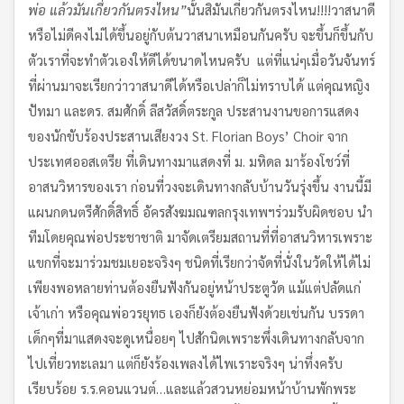
พ่อ แล้วมันเกี่ยวกันตรงไหน”
นั้นสิมันเกี่ยวกันตรงไหน!!!!วาสนาดี
หรือไม่ดีคงไม่ได้ขึ้นอยู่กับต้นวาสนาเหมือนกันครับ จะขึ้นก็ขึ้นกับ
ตัวเราที่จะทำตัวเองให้ดีได้ขนาดไหนครับ แต่ที่แน่ๆเมื่อวันจันทร์
ที่ผ่านมาจะเรียกว่าวาสนาดีได้หรือเปล่าก็ไม่ทราบได้ แต่คุณหญิง
ปัทมา และดร. สมศักดิ์ ลีสวัสดิ์ตระกูล ประสานงานขอการแสดง
ของนักขับร้องประสานเสียงวง St. Florian Boys’ Choir จาก
ประเทศออสเตรีย ที่เดินทางมาแสดงที่ ม. มหิดล มาร้องโชว์ที่
อาสนวิหารของเรา ก่อนที่วงจะเดินทางกลับบ้านวันรุ่งขึ้น งานนี้มี
แผนกดนตรีศักดิ์สิทธิ์ อัครสังฆมณฑลกรุงเทพฯร่วมรับผิดชอบ นำ
ทีมโดยคุณพ่อประชาชาติ มาจัดเตรียมสถานที่ที่อาสนวิหารเพราะ
แขกที่จะมาร่วมชมเยอะจริงๆ ชนิดที่เรียกว่าจัดที่นั่งในวัดให้ได้ไม่
เพียงพอหลายท่านต้องยืนฟังกันอยู่หน้าประตูวัด แม้แต่ปลัดแก่
เจ้าเก่า หรือคุณพ่อวรยุทธ เองก็ยังต้องยืนฟังด้วยเช่นกัน บรรดา
เด็กๆที่มาแสดงจะดูเหนื่อยๆ ไปสักนิดเพราะพึ่งเดินทางกลับจาก
ไปเที่ยวทะเลมา แต่ก็ยังร้องเพลงได้ไพเราะจริงๆ น่าทึ่งครับ
เรียบร้อย ร.ร.คอนแวนต์…และแล้วสวนหย่อมหน้าบ้านพักพระ