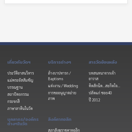
เกี่ยวกับวัดฯ
บริการต่างๆ
สารวัดย้อนหลัง
ประวัติอาสนวิหาร
ล้างบาปทารก /
บทสนทนาจากเจ้า
Baptisms
อาวาส
แม่พระอัสสัมชัญ
แต่งงาน / Wedding
คิดสักนิด...สะกิดใจ...
บรรณฐาน
การขออนุญาตถ่าย
ปลัดแก่ ซอย40
สถาปัตยกรรม
ภาพ
ปี 2012
กระจกสี
ภาษาลาตินในวัด
บุคลากร/องค์กร
ลิงค์คาทอลิก
ต่างๆในวัด
สภาสังฆราชคาทอลิก