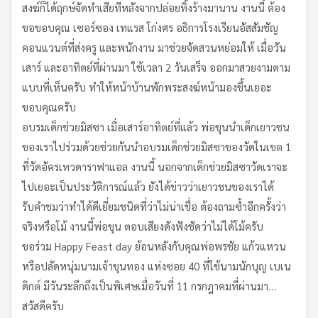
สงฆ์ก็ได้ฤกษ์จัดทำเสียทีหลังจากปล่อยทิ้งร้างมานาน งานนี้ ต้อง
ขอขอบคุณ เซอร์ซอง เทแรส โก่งศร อธิการโรงเรียนอัสสัมชัญ
คอนแวนต์ที่ส่งครู และพนักงาน มาช่วยจัดสวนหย่อมให้ เมื่อวัน
เสาร์ และอาทิตย์ที่ผ่านมา ใช้เวลา 2 วันเสร็จ ออกมาสวยงามตาม
แบบที่เห็นครับ ทำให้หน้าบ้านพักพระสงฆ์หน้ามองขึ้นเยอะ
ขอบคุณครับ
อบรมเด็กช่วยมิสซา เมื่อเสาร์อาทิตย์ที่แล้ว พ่อขุนนำเด็กเยาวชน
ของเราไปร่วมด้วยช่วยกันนำอบรมเด็กช่วยมิสซาของวัดในเขต 1
ที่วัดอัครเทวดาราฟาแอล งานนี้ นอกจากเด็กช่วยมิสซาวัดเราจะ
ไปเยอะเป็นประวัติการณ์แล้ว ยังได้ข่าวว่าเยาวชนของเราได้
รับคำชมว่าทำได้ดีเยี่ยมชนิดที่ว่าไม่น่าเชื่อ ต้องถามซ้ำอีกครั้งว่า
จริงหรือโม้ งานนี้พ่อขุน ตอบเสียงดังฟังชัดว่าไม่ได้โม้ครับ
ขอร่วม Happy Feast day ย้อนหลังกับคุณพ่อพรชัย แก้วแหวน
หรือปลัดหนุ่มนามเจ้าขุนทอง แห่งซอย 40 ที่ใช้นามนักบุญ เบเน
ดิกต์ มีวันระลึกถึงเป็นพิเศษเมื่อวันที่ 11 กรกฎาคมที่ผ่านมา…
สวัสดีครับ