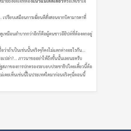
ยถึงจิตใจที่ต้อง
แน่วแน่
เด็ดเดี่ยว
หรือให้เข้าใจ
… เปรียบเสมือนการเฆี่ยนตีสั่งสอนจากบิดามารดาที่
ูเหมือนลำบากกว่าอีกก็คือผู้คนชาวอียิปต์ที่ต้องตกอยู่
อว่าถ้าเป็นเช่นนั้นจริงๆก็คงไม่แตกต่างอะไรกัน…
หรือเปล่า?… ภาวนาขออย่าให้ถึงขั้นนั้นเลยนะครับ
มรัฐสภาของการปกครองระบอบประชาธิปไตยเดี๋ยวนี้ต้อ
ยเห็นเช่นนี้ในประเทศใดมาก่อนจริงๆนี่ตอนนี้