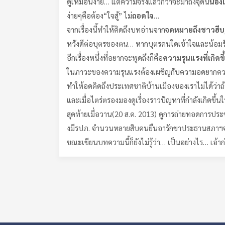
ดูเหมือนง่าย… แต่ความจริงแล้วกว่าจะมาถึงจุดนี้
น้องเ
ง่ายๆคือต้อง“ใจสู้” ไม่
ถอดใจ
…
จากเรื่องนี้ทำให้คิดถึงบทอ่านจาก
จดหมายถึงชาวฮีบรู
หวังดีต่อบุตรของตน… หากบุตรคนใดเข้าใจและน้อมรั
อีกเรื่องหนึ่งที่อยากจะพูดถึงก็คือ
ความรุนแรงที่เกิดข
ในภาวะของความรุนแรงต้องเผชิญกับความอดยากควา
ทำให้อดคิดถึงประเทศชาติบ้านเมืองของเราไม่ได้ว่าถ้
และเมื่อไตร่ตรองมองดูเรื่องราวปัญหาที่กำลังเกิดขึ้
สุดท้ายเมื่อวาน(20 ส.ค. 2013) ดูการถ่ายทอดการป
งมีรปภ. จำนวนหลายสิบคนยืนอารักขาประธานสภาฯจน
ขณะเขียนบทความนี้ก็ยังไม่รู้ว่า… เป็นอย่างไร… เอ้