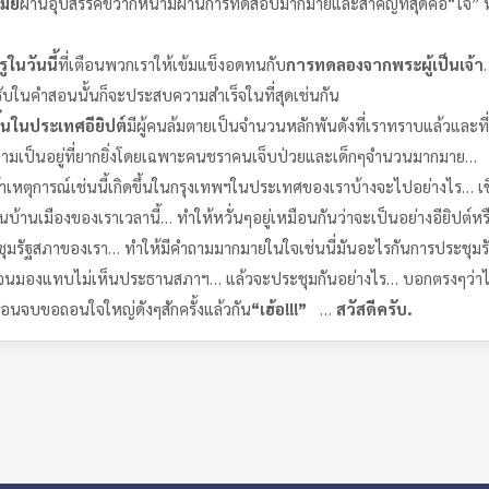
มย์
ผ่านอุปสรรคขวากหนามผ่านการทดสอบมากมายและสำคัญที่สุดคือ“ใจ” หมา
ในวันนี้
ที่เตือนพวกเราให้เข้มแข็งอดทนกับ
การทดลองจากพระผู้เป็นเจ้า
บในคำสอนนั้นก็จะประสบความสำเร็จในที่สุดเช่นกัน
ึ้นในประเทศอียิปต์
มีผู้คนล้มตายเป็นจำนวนหลักพันดังที่เราทราบแล้วและที่ด
มเป็นอยู่ที่ยากยิ่งโดยเฉพาะคนชราคนเจ็บป่วยและเด็กๆจำนวนมากมาย…
าเหตุการณ์เช่นนี้เกิดขึ้นในกรุงเทพฯในประเทศของเราบ้างจะไปอย่างไร… เชื่
นในบ้านเมืองของเราเวลานี้… ทำให้หวั่นๆอยู่เหมือนกันว่าจะเป็นอย่างอียิปต์
ระชุมรัฐสภาของเรา… ทำให้มีคำถามมากมายในใจเช่นนี่มันอะไรกันการประชุ
มองแทบไม่เห็นประธานสภาฯ… แล้วจะประชุมกันอย่างไร… บอกตรงๆว่าไม่เค
าก่อนจบขอถอนใจใหญ่ดังๆสักครั้งแล้วกัน
“
เฮ้อ
!!!”
…
สวัสดีครับ.