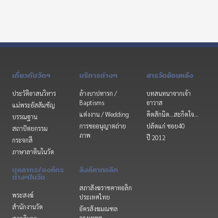
เกี่ยวกับวัดฯ
บริการต่างๆ
สารวัดย้อนหลัง
ประวัติอาสนวิหาร
ล้างบาปทารก /
บทสนทนาจากเจ้า
Baptisms
อาวาส
แม่พระอัสสัมชัญ
แต่งงาน / Wedding
คิดสักนิด...สะกิดใจ...
บรรณฐาน
การขออนุญาตถ่าย
ปลัดแก่ ซอย40
สถาปัตยกรรม
ภาพ
ปี 2012
กระจกสี
ภาษาลาตินในวัด
บุคลากร/องค์กร
ลิงค์คาทอลิก
ต่างๆในวัด
สภาสังฆราชคาทอลิก
พระสงฆ์
ประเทศไทย
สำนักงานวัด
อัครสังฆมณฑล
กรุงเทพฯ