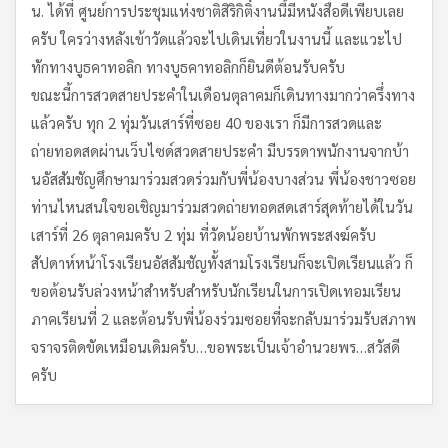
น. ได้ที่ ศูนย์การประชุมแห่งชาติสิริกิติ์งานนี้มีหนังสือดีเพียบเลย
ครับ ใครว่างหลังเข้าวัดแล้วจะไปเดินเที่ยวในงานนี้ และแวะไป
ทักทางบูธคาทอลิก ทางบูธคาทอลิกก็ยินดีต้อนรับครับ
ขณะนี้การสวดสายประคำในเดือนตุลาคมก็เดินทางมากว่าครึ่งทาง
แล้วครับ ทุก 2 ทุ่มวันเสาร์ที่ซอย 40 ของเรา ก็มีการสวดและ
ถ่ายทอดสดผ่านเว็บไซด์สวดสายประคำ มีบรรดาพนักงานจากบ้า
นอัสสัมชัญศึกษามาร่วมสวดร่วมกับพี่น้องบางส่วน พี่น้องชาวซอย
ท่านไหนสนใจขอเชิญมาร่วมสวดถ่ายทอดสดเสาร์สุดท้ายได้ในวัน
เสาร์ที่ 26 ตุลาคมครับ 2 ทุ่ม ที่วัดน้อยบ้านพักพระสงฆ์ครับ
สัปดาห์หน้าโรงเรียนอัสสัมชัญทั้งสามโรงเรียนก็จะเปิดเรียนแล้ว ก็
ขอต้อนรับล่วงหน้าสำหรับสำหรับนักเรียนในการเปิดเทอมเรียน
ภาคเรียนที่ 2 และต้อนรับพี่น้องร่วมซอยที่จะกลับมาร่วมรับสภาพ
จราจรติดขัดเหมือนเดิมครับ…ขอพระเป็นเจ้าอำนวยพร…สวัสดี
ครับ