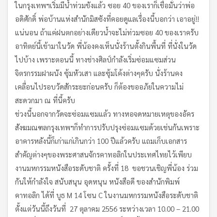
ในกรุงเทพฯเริ่มมีน้ำท่วมขังแล้ว ซอย 40 ของเราก็เชื่อมั่นว่าพ่อ
อดิศักดิ์ พ่อบ้านแห่งสำนักมิสซังที่คอยดูแลเรื่องนี้บอกว่า เอาอยู่!!
แน่นอน ถ้าแค่ฝนตกอย่างเดียวน้ำจะไม่ท่วมซอย 40 ของเราครับ
อาทิตย์นี้เข้ามาในวัด พี่น้องคงเห็นนั่งร้านตั้งกินพื้นที่ ที่นั่งในวัด
ไปบ้าง เพราะตอนนี้ ทางช่างศิลป์กำลังเริ่มซ่อมแซมส่วน
จิตรกรรมฝาผนัง ซุ้มหัวเสา และซุ้มโค้งต่างๆครับ นั่งร้านคง
เคลื่อนไปรอบวัดสักระยะก่อนครับ ก็ต้องขออภัยในความไม่
สะดวกมา ณ ที่นี้ครับ
ช่วงนี้นอกจากวัดจะซ่อมแซมแล้ว ทางหอจดหมายเหตุของอัคร
สังฆมณฑลกรุงเทพฯก็ทำการปรับปรุงซ่อมแซมด้วยเช่นกันเพราะ
อาคารหลังนี้ก็เก่าแก่เกินกว่า 100 ปีแล้วครับ แถมเก็บเอกสาร
สำคัญต่างๆของพระศาสนจักรคาทอลิกในประเทศไทยไว้เพียบ
งานมหกรรมหนังสือระดับชาติ ครั้งที่ 18 ขอชวนเชิญพี่น้อง ร่วม
กันให้กำลังใจ สนับสนุน อุดหนุน หนังสือดี ของสำนักพิมพ์
คาทอลิก ได้ที่ บูธ M 14 โซน C ในงานมหกรรมหนังสือระดับชาติ
ตั้งแต่วันนี้ถึงวันที่ 27 ตุลาคม 2556 ระหว่างเวลา 10.00 – 21.00