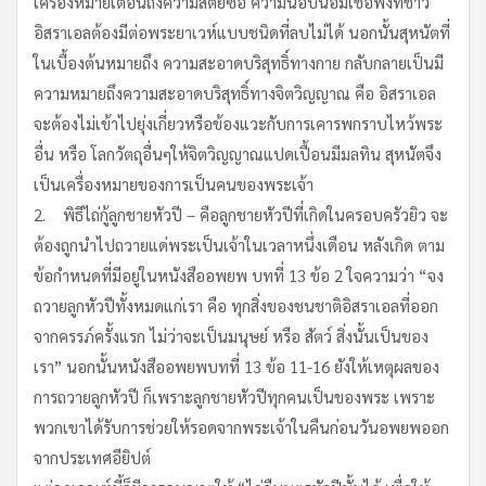
เครื่องหมายเตือนถึงความสัตย์ซื่อ ความนอบน้อมเชื่อฟังที่ชาว
อิสราเอลต้องมีต่อพระยาเวห์แบบชนิดที่ลบไม่ได้ นอกนั้นสุหนัตที่
ในเบื้องต้นหมายถึง ความสะอาดบริสุทธิ์ทางกาย กลับกลายเป็นมี
ความหมายถึงความสะอาดบริสุทธิ์ทางจิตวิญญาณ คือ อิสราเอล
จะต้องไม่เข้าไปยุ่งเกี่ยวหรือข้องแวะกับการเคารพกราบไหว้พระ
อื่น หรือ โลกวัตถุอื่นๆให้จิตวิญญาณแปดเปื้อนมีมลทิน สุหนัตจึง
เป็นเครื่องหมายของการเป็นคนของพระเจ้า
2. พิธีไถ่กู้ลูกชายหัวปี – คือลูกชายหัวปีที่เกิดในครอบครัวยิว จะ
ต้องถูกนำไปถวายแด่พระเป็นเจ้าในเวลาหนึ่งเดือน หลังเกิด ตาม
ข้อกำหนดที่มีอยู่ในหนังสืออพยพ บทที่ 13 ข้อ 2 ใจความว่า “จง
ถวายลูกหัวปีทั้งหมดแก่เรา คือ ทุกสิ่งของชนชาติอิสราเอลที่ออก
จากครรภ์ครั้งแรก ไม่ว่าจะเป็นมนุษย์ หรือ สัตว์ สิ่งนั้นเป็นของ
เรา” นอกนั้นหนังสืออพยพบทที่ 13 ข้อ 11-16 ยังให้เหตุผลของ
การถวายลูกหัวปี ก็เพราะลูกชายหัวปีทุกคนเป็นของพระ เพราะ
พวกเขาได้รับการช่วยให้รอดจากพระเจ้าในคืนก่อนวันอพยพออก
จากประเทศอียิปต์