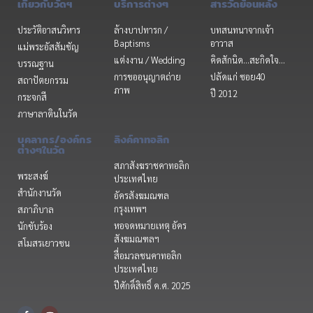
เกี่ยวกับวัดฯ
บริการต่างๆ
สารวัดย้อนหลัง
ประวัติอาสนวิหาร
ล้างบาปทารก /
บทสนทนาจากเจ้า
Baptisms
อาวาส
แม่พระอัสสัมชัญ
แต่งงาน / Wedding
คิดสักนิด...สะกิดใจ...
บรรณฐาน
การขออนุญาตถ่าย
ปลัดแก่ ซอย40
สถาปัตยกรรม
ภาพ
ปี 2012
กระจกสี
ภาษาลาตินในวัด
บุคลากร/องค์กร
ลิงค์คาทอลิก
ต่างๆในวัด
สภาสังฆราชคาทอลิก
พระสงฆ์
ประเทศไทย
สำนักงานวัด
อัครสังฆมณฑล
กรุงเทพฯ
สภาภิบาล
หอจดหมายเหตุ อัคร
นักขับร้อง
สังฆมณฑลฯ
สโมสรเยาวชน
สื่อมวลชนคาทอลิก
ประเทศไทย
ปีศักดิ์สิทธิ์ ค.ศ. 2025