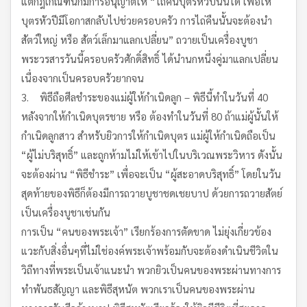
แต่กฎเกณฑ์นี้ก็มีการอนุญาตให้ “ไถ่คืนบุตรหัวปีนั้นได้ เพื่อให้
บุตรหัวปีมีโอกาสกลับไปช่วยครอบครัว การไถ่คืนนั้นจะต้องนำ
สัตว์ใหญ่ หรือ สัตว์เล็กมาแลกเปลี่ยน” ถวายเป็นเครื่องบูชา
พระวรสารวันนี้ครอบครัวศักดิ์สิทธิ์ ได้นำนกหนึ่งคู่มาแลกเปลี่ยน
เนื่องจากเป็นครอบครัวยากจน
3. พิธีถือศีลชำระของแม่ผู้ให้กำเนิดลูก – พิธีนี้ทำในวันที่ 40
หลังจากให้กำเนิดบุตรชาย หรือ ต้องทำในวันที่ 80 ถ้าแม่ผู้นั้นให้
กำเนิดลูกสาว สำหรับยิวการให้กำเนิดบุตร แม่ผู้ให้กำเนิดถือเป็น
“ผู้ไม่บริสุทธิ์” และถูกห้ามไม่ให้เข้าไปในบริเวณพระวิหาร ดังนั้น
จะต้องผ่าน “พิธีชำระ” เพื่อจะเป็น “ผู้สะอาดบริสุทธิ์” โดยในวัน
สุดท้ายของพิธีก็ต้องมีการถวายบูชาชดเชยบาป ด้วยการถวายสัตย์
เป็นเครื่องบูชาเช่นกัน
การเป็น “คนของพระเจ้า” เรียกร้องการตัดขาด ไม่ยุ่งเกี่ยวข้อง
แวะกับสิ่งอื่นๆที่ไม่ใช่องค์พระเจ้าพร้อมกับจะต้องดำเนินชีวิตใน
วิถีทางที่พระเป็นเจ้าแนะนำ พวกยิวเป็นคนของพระผ่านทางการ
ทำพันธสัญญา และพิธีสุหนัต พวกเราเป็นคนของพระผ่าน