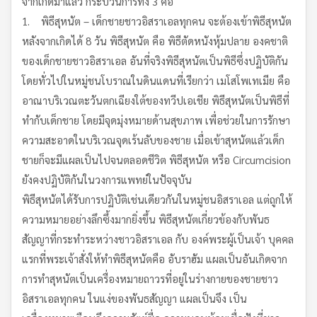
จากเกิดมาแล้ว กระบวนการทั้ง 3 คือ
1. พิธีสุหนัต – เด็กชายชาวอิสราเอลทุกคน จะต้องเข้าพิธีสุหนัต
หลังจากเกิดได้ 8 วัน พิธีสุหนัต คือ พิธีตัดหนังหุ้มปลาย องคชาติ
ของเด็กชายชาวอิสราเอล อันที่จริงพิธีสุหนัตเป็นพิธีซึ่งปฏิบัติกัน
โดยทั่วไปในหมู่ชนโบราณในดินแดนที่เรียกว่า เมโสโพเทเมีย คือ
อาณาบริเวณตะวันตกเฉียงใต้ของทวีปเอเชีย พิธีสุหนัตเป็นพิธีที่
ทำกับเด็กชาย โดยมีจุดมุ่งหมายด้านสุขภาพ เพื่อช่วยในการรักษา
ความสะอาดในบริเวณจุดเร้นลับของชาย เมื่อเข้าสุหนัตแล้วเด็ก
ชายก็จะมีแผลเป็นไปจนตลอดชีวิต พิธีสุหนัต หรือ Circumcision
ยังคงปฏิบัติกันในวงการแพทย์ในปัจจุบัน
พิธีสุหนัตได้รับการปฏิบัติเช่นเดียวกันในหมู่ชนอิสราเอล แต่ถูกให้
ความหมายอย่างลึกซึ้งมากยิ่งขึ้น พิธีสุหนัตเกี่ยวข้องกับพันธ
สัญญาที่กระทำระหว่างชาวอิสราเอล กับ องค์พระผู้เป็นเจ้า บุคคล
แรกที่พระเจ้าสั่งให้ทำพิธีสุหนัตคือ อับราฮัม แผลเป็นอันเกิดจาก
การทำสุหนัตเป็นเครื่องหมายถาวรที่อยู่ในร่างกายของชายชาว
อิสราเอลทุกคน ในแง่ของพันธสัญญา แผลเป็นจึง เป็น