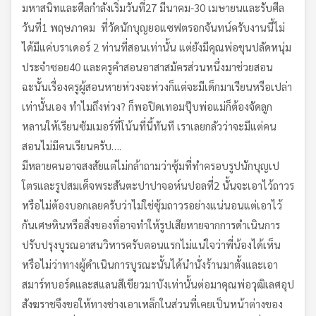
มหาสนิทและศีลกำลังเริ่มวันที่27 มีนาคม-30 เมษายนและรับศีล
วันที่1 พฤษภาคม ที่วัดนักบุญยอแซฟตรอกจันทน์ครับงานนี้ไม่
ได้มีแค่บราเดอร์ 2 ท่านที่สอนเท่านั้น แต่ยังมีคุณพ่อขุนปลัดหนุ่ม
ประจำซอย40 และครูคำสอนอาสาสมัครส่วนหนึ่งมาช่วยสอน
ฉะนั้นเรื่องครูผู้สอนหายห่วงจะห่วงก็แต่จะมีเด็กมาเรียนหรือเปล่า
เท่านั้นเอง ทำไมถึงห่วง? ก็พอปิดเทอมปุ๊บพ่อแม่ก็ต้องจัดลูก
หลานให้เรียนซัมเมอร์ที่โน้นที่นี้ทันที เราเลยกลัวว่าจะมีแต่คน
สอนไม่มีคนเรียนครับ….
มีหลายคนอาจสงสัยแต่ไม่กล้าถามว่าซุ้มที่ทำครอบรูปนักบุญเป
โตรและรูปสมเด็จพระสันตะปาปาจอห์นปอลที่2 นั้นจะเอาไว้ถาวร
หรือไม่ต้องบอกเลยครับว่าไม่ใช่ซุ้มถาวรอย่างแน่นอนแต่เอาไว้
กันเศษหินหรือสิ่งของที่อาจทำให้รูปเสียหายจากการดำเนินการ
ปรับปรุงบูรณอาสนวิหารครับตอนแรกไม่แน่ใจว่าพี่น้องได้เห็น
หรือไม่ว่าทางผู้ดำเนินการบูรณะนั้นได้นำนั่งร้านมาตั้งและเอา
สมาร์ทบอร์ดและสแลนสีเขียวมาบังเท่านั้นต่อมาคุณพ่อวุฒิเลศอุป
สังฆราชจึงขอให้ทางช่างเอาเหล็กในส่วนที่เคยเป็นหน้าต่างของ