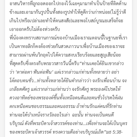
อาสนวิหารที่ถูกถอดออกไปกองไว้เฉยๆมามาทำเป็นป้ายที่ติดด้าน
ข้างและเอามากันรูปปั้นทั้งสองรูปทำให้ดูดีกว่าเก่าหน่อย(ไม่รู้ว่าดี
เกินไปหรือเปล่าเลยทำให้คนสงสัย)และพอโบสถ์บูรณะเสร็จก็จะ
เอาออกครับไม่ต้องห่วงครับ
พี่น้องคงทราบสถานการณ์ของบ้านเมืองเราณตอนนี้ในฐานะที่เรา
เป็นคาทอลิกก็คงต้องช่วยกันสวดภาวนาเพื่อบ้านเมืองของเราจะ
สามารถผ่านพ้นวิกฤตไปได้ความสงบเรียบร้อยและสูญเสียน้อย
ที่สุดครับซึ่งตรงกับพระวรสารวันนี้ครับ
“
ท่านเคยได้ยินเขากล่าว
ว่า
‘
ตาต่อตา ฟันต่อฟัน
’
แต่เรากล่าวแก่ท่านทั้งหลายว่า อย่า
โต้ตอบคนชั่ว
…
ท่านทั้งหลายได้ยินคำกล่าวว่า จงรักเพื่อนบ้าน จง
เกลียดศัตรู แต่เรากล่าวแก่ท่านว่า จงรักศัตรู พระองค์โปรดให้
ดวงอาทิตย์ของพระองค์ขึ้น
ทั้งเหนือคนดีและคนชั่วโปรดให้ฝน
ตกเหนือคนชอบธรรมและคนอธรรม ถ้าท่านรักแต่คนที่รักท่าน
ท่านจะได้บำเหน็จรางวัลอะไรเล่า
ฉะนั้น ท่านจงเป็นคนดี
บริบูรณ์ ดังที่พระบิดาเจ้าสวรรค์ของท่าน…เพื่อท่านจะได้เป็นบุตร
ของพระบิดาเจ้าสวรรค์ ทรงความดีอย่างบริบูรณ์เถิด
”
มธ 5:38-