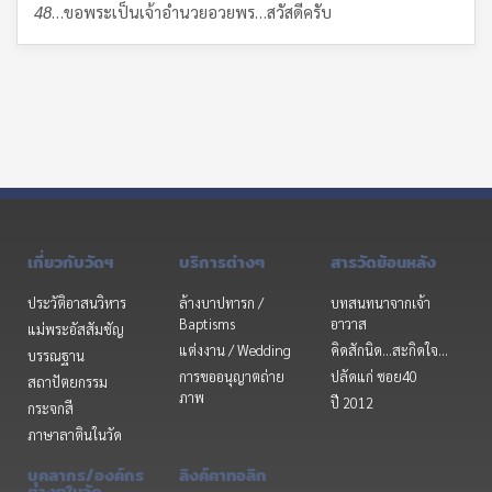
48
…ขอพระเป็นเจ้าอำนวยอวยพร…สวัสดีครับ
เกี่ยวกับวัดฯ
บริการต่างๆ
สารวัดย้อนหลัง
ประวัติอาสนวิหาร
ล้างบาปทารก /
บทสนทนาจากเจ้า
Baptisms
อาวาส
แม่พระอัสสัมชัญ
แต่งงาน / Wedding
คิดสักนิด...สะกิดใจ...
บรรณฐาน
การขออนุญาตถ่าย
ปลัดแก่ ซอย40
สถาปัตยกรรม
ภาพ
ปี 2012
กระจกสี
ภาษาลาตินในวัด
บุคลากร/องค์กร
ลิงค์คาทอลิก
ต่างๆในวัด