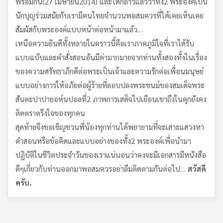
พร้อมกัน(27 เมษายน2014) และได้กล่าวแล้วว่าทั้ง2 พระองค์เป็น
นักบุญร่วมสมัยกับเรามีคนไทยจำนวนพอสมควรที่ได้เคยเห็นเคย
สัมผัสกับพระองค์แบบหน้าต่อหน้ามาแล้ว…
เหนือความยินดีทั้งหลายในคราวนี้คือเราภาคภูมิใจที่เราได้รับ
แบบฉบับและคำสั่งสอนอันมีค่ามากมายจากท่านทั้งสองทั้งในเรื่อง
ของความศรัทธาภักดีต่อพระเป็นเจ้าและความรักต่อเพื่อนมนุษย์
แบบอย่างการให้อภัยต่อผู้ร้ายที่ลอบปลงพระชนม์ของสมเด็จพระ
สันตะปาปายอห์นปอลที่2 ภาพการเสด็จไปเยือนเขาถึงในคุกยังคง
ติดตราตรึงใจของทุกคน
สุดท้ายจึงขอเชิญชวนพี่น้องทุกท่านได้พยายามที่จะเสาะแสวงหา
คำสอนหรือข้อคิดและแบบอย่างของทั้ง2 พระองค์เพื่อนำมา
ปฏิบัติในชีวิตประจำวันของเราแน่นอนว่าคงจะมีเอกสารมีหนังสือ
ดีๆเกี่ยวกับท่านออกมาพอสมควรอย่าลืมติดตามกันต่อไป…
สวัสดี
ครับ
.