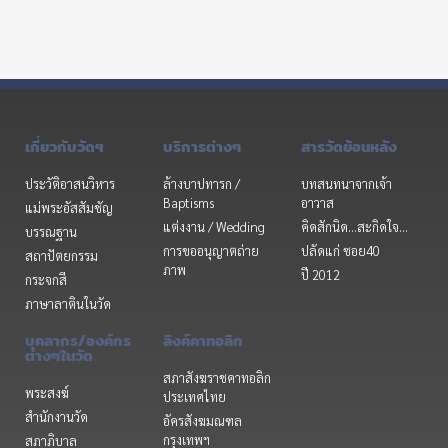
เกี่ยวกับวัดฯ
บริการต่างๆ
สารวัดย้อนหลัง
ประวัติอาสนวิหาร
ล้างบาปทารก /
บทสนทนาจากเจ้า
Baptisms
อาวาส
แม่พระอัสสัมชัญ
แต่งงาน / Wedding
คิดสักนิด...สะกิดใจ...
บรรณฐาน
การขออนุญาตถ่าย
ปลัดแก่ ซอย40
สถาปัตยกรรม
ภาพ
ปี 2012
กระจกสี
ภาษาลาตินในวัด
บุคลากร/องค์กร
ลิงค์คาทอลิก
ต่างๆในวัด
สภาสังฆราชคาทอลิก
พระสงฆ์
ประเทศไทย
สำนักงานวัด
อัครสังฆมณฑล
กรุงเทพฯ
สภาภิบาล