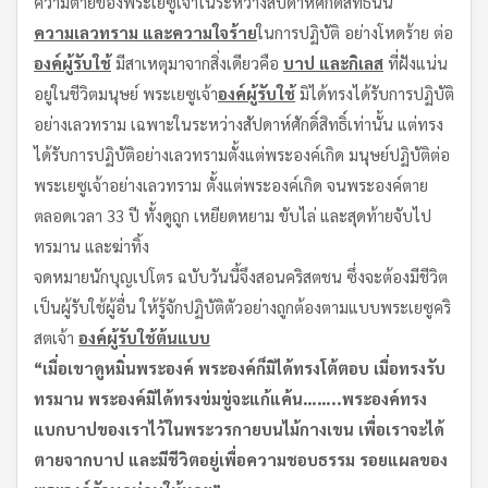
ความตายของพระเยซูเจ้าในระหว่างสัปดาห์ศักดิ์สิทธิ์นั้น
ความเลวทราม และความใจร้าย
ในการปฏิบัติ อย่างโหดร้าย ต่อ
องค์ผู้รับใช้
มีสาเหตุมาจากสิ่งเดียวคือ
บาป และกิเลส
ที่ฝังแน่น
อยู่ในชีวิตมนุษย์ พระเยซูเจ้า
องค์ผู้รับใช้
มิได้ทรงได้รับการปฏิบัติ
อย่างเลวทราม เฉพาะในระหว่างสัปดาห์ศักดิ์สิทธิ์เท่านั้น แต่ทรง
ได้รับการปฏิบัติอย่างเลวทรามตั้งแต่พระองค์เกิด มนุษย์ปฏิบัติต่อ
พระเยซูเจ้าอย่างเลวทราม ตั้งแต่พระองค์เกิด จนพระองค์ตาย
ตลอดเวลา 33 ปี ทั้งดูถูก เหยียดหยาม ขับไล่ และสุดท้ายจับไป
ทรมาน และฆ่าทิ้ง
จดหมายนักบุญเปโตร ฉบับวันนี้จึงสอนคริสตชน ซึ่งจะต้องมีชีวิต
เป็นผู้รับใช้ผู้อื่น ให้รู้จักปฏิบัติตัวอย่างถูกต้องตามแบบพระเยซูคริ
สตเจ้า
องค์ผู้รับใช้ต้นแบบ
“เมื่อเขาดูหมิ่นพระองค์ พระองค์ก็มิได้ทรงโต้ตอบ เมื่อทรงรับ
ทรมาน พระองค์มิได้ทรงข่มขู่จะแก้แค้น……..พระองค์ทรง
แบกบาปของเราไว้ในพระวรกายบนไม้กางเขน เพื่อเราจะได้
ตายจากบาป และมีชีวิตอยู่เพื่อความชอบธรรม รอยแผลของ