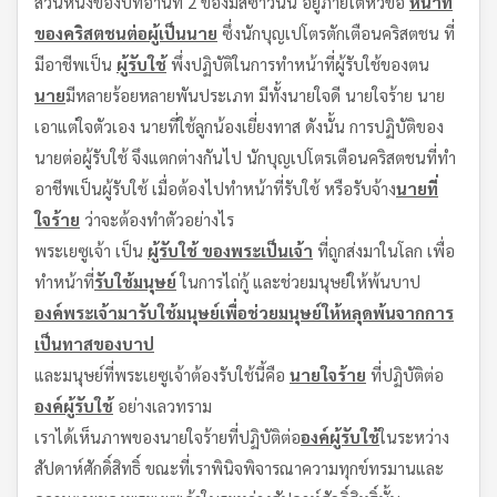
ส่วนหนึ่งของบทอ่านที่ 2 ของมิสซาวันนี้ อยู่ภายใต้หัวข้อ
หน้าที่
ของคริสตชนต่อผู้เป็นนาย
ซึ่งนักบุญเปโตรตักเตือนคริสตชน ที่
มีอาชีพเป็น
ผู้รับใช้
พึ่งปฏิบัติในการทำหน้าที่ผู้รับใช้ของตน
นาย
มีหลายร้อยหลายพันประเภท มีทั้งนายใจดี นายใจร้าย นาย
เอาแต่ใจตัวเอง นายที่ใช้ลูกน้องเยี่ยงทาส ดังนั้น การปฏิบัติของ
นายต่อผู้รับใช้ จึงแตกต่างกันไป นักบุญเปโตรเตือนคริสตชนที่ทำ
อาชีพเป็นผู้รับใช้ เมื่อต้องไปทำหน้าที่รับใช้ หรือรับจ้าง
นายที่
ใจร้าย
ว่าจะต้องทำตัวอย่างไร
พระเยซูเจ้า เป็น
ผู้รับใช้ ของพระเป็นเจ้า
ที่ถูกส่งมาในโลก เพื่อ
ทำหน้าที่
รับใช้มนุษย์
ในการไถ่กู้ และช่วยมนุษย์ให้พ้นบาป
องค์พระเจ้ามารับใช้มนุษย์เพื่อช่วยมนุษย์ให้หลุดพ้นจากการ
เป็นทาสของบาป
และมนุษย์ที่พระเยซูเจ้าต้องรับใช้นี้คือ
นายใจร้าย
ที่ปฏิบัติต่อ
องค์ผู้รับใช้
อย่างเลวทราม
เราได้เห็นภาพของนายใจร้ายที่ปฏิบัติต่อ
องค์ผู้รับใช้
ในระหว่าง
สัปดาห์ศักดิ์สิทธิ์ ขณะที่เราพินิจพิจารณาความทุกข์ทรมานและ