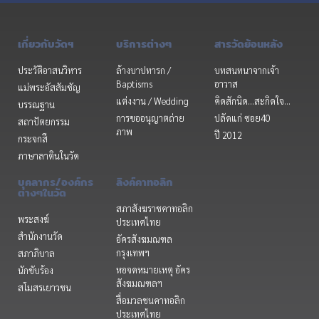
เกี่ยวกับวัดฯ
บริการต่างๆ
สารวัดย้อนหลัง
ประวัติอาสนวิหาร
ล้างบาปทารก /
บทสนทนาจากเจ้า
Baptisms
อาวาส
แม่พระอัสสัมชัญ
แต่งงาน / Wedding
คิดสักนิด...สะกิดใจ...
บรรณฐาน
การขออนุญาตถ่าย
ปลัดแก่ ซอย40
สถาปัตยกรรม
ภาพ
ปี 2012
กระจกสี
ภาษาลาตินในวัด
บุคลากร/องค์กร
ลิงค์คาทอลิก
ต่างๆในวัด
สภาสังฆราชคาทอลิก
พระสงฆ์
ประเทศไทย
สำนักงานวัด
อัครสังฆมณฑล
กรุงเทพฯ
สภาภิบาล
หอจดหมายเหตุ อัคร
นักขับร้อง
สังฆมณฑลฯ
สโมสรเยาวชน
สื่อมวลชนคาทอลิก
ประเทศไทย