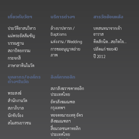
เกี่ยวกับวัดฯ
บริการต่างๆ
สารวัดย้อนหลัง
ประวัติอาสนวิหาร
ล้างบาปทารก /
บทสนทนาจากเจ้า
Baptisms
อาวาส
แม่พระอัสสัมชัญ
แต่งงาน / Wedding
คิดสักนิด...สะกิดใจ...
บรรณฐาน
การขออนุญาตถ่าย
ปลัดแก่ ซอย40
สถาปัตยกรรม
ภาพ
ปี 2012
กระจกสี
ภาษาลาตินในวัด
บุคลากร/องค์กร
ลิงค์คาทอลิก
ต่างๆในวัด
สภาสังฆราชคาทอลิก
พระสงฆ์
ประเทศไทย
สำนักงานวัด
อัครสังฆมณฑล
กรุงเทพฯ
สภาภิบาล
หอจดหมายเหตุ อัคร
นักขับร้อง
สังฆมณฑลฯ
สโมสรเยาวชน
สื่อมวลชนคาทอลิก
ประเทศไทย