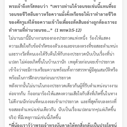
พระเจ้าจึงตรัสตอบว่า
“
เพราะท่านได้วอนขอเช่นนี้
แทนที่จะ
วอนขอชีวิตยืนยาว
หรือความมั่งคั่ง
หรือขอให้เราทำลายชีวิต
ของศัตรู
แต่ได้ขอความเข้าใจเพื่อจะตัดสินอย่างถูกต้อง
เราจะ
ทำตามที่ท่านวอนขอ
…”
(1
พกษ
3:5-12)
ไม่นานมานี้มีนางงามของกองประกวดแห่งหนึ่ง ร้องไห้แสดง
ความเสียใจกับข้อจำกัดของตัวเองและจบลงตรงที่ขอสละตำแหน่ง
และรางวัลที่ตนเองได้รับคืนให้กับกองประกวดนับเป็นเรื่องที่น่า
แปลก ไม่ค่อยเกิดขึ้นในบ้านเรานัก เหตุด้วยก่อนจะเข้าประกวด
เข้าใจว่าจะมีการเตรียมความพร้อมทั้งการสรรหาผู้มีคุณสมบัติหรือ
พร้อมในการฝึกอบรมก่อนมาประกวด
หลังจากนั้นไม่นานในกองประกวดเดียวกันผู้ที่รับตำแหน่งนางงาม
ต่อจากกัน ก็ออกมาร้องไห้แสดงความเสียใจกับสิ่งที่เกิดขึ้นในทาง
ไม่ดีงามนักก่อนที่ตนเองจะเข้ามาประกวด และที่สุดก็จบลงตรงที่
ขอสละตำแหน่งเช่นเดียวกัน นับเป็นเรื่องแปลกมากๆ(แต่เกิดขึ้น
จริง) ที่มีเหตุการณ์เช่นนี้เกิดขึ้น
“
พี่น้อง
เรารู้ว่าพระเจ้าทรงบันดาลให้ทุกสิ่งกลับเป็นประโยชน์