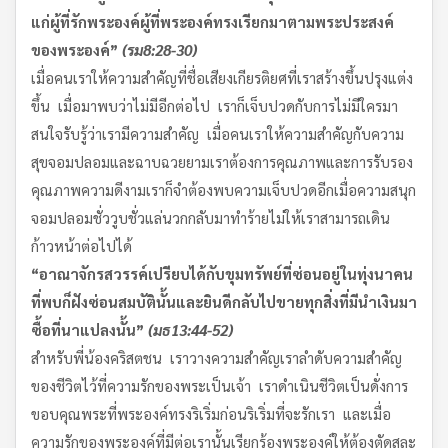
แก่ผู้ที่รักพระองค์
ผู้ที่พระองค์ทรงเรียกมาตามพระประสงค์
ของพระองค์
”
(
รม
8:28-30)
เมื่อคนเราให้ความสำคัญที่ชื่อเสียงเกียรติยศที่เราสร้างขึ้นปรุงแต่ง
ขึ้น เมื่อมาพบว่าไม่มีอีกต่อไป เราก็เจ็บปวดกับการไม่มีใครมา
สนใจรับรู้ว่าเรามีความสำคัญ เมื่อคนเราให้ความสำคัญกับความ
สุขจอมปลอมและฉาบฉวยยามเราต้องการคุณภาพและการรับรอง
คุณภาพความดีงามเราก็จำต้องพบความเจ็บปวดอีกเมื่อความสนุก
จอมปลอมชั่ววูบชั่วแล่นวกกลับมาทำร้ายไม่ให้เราสามารถเดิน
ก้าวหน้าต่อไปได้
“
อาณาจักรสวรรค์เปรียบได้กับขุมทรัพย์ที่ซ่อนอยู่ในทุ่งนา
คน
ที่พบก็ฝังซ่อนสมบัตินั้น
และยินดีกลับไปขายทุกสิ่งที่มี
นำเงินมา
ซื้อที่นาแปลงนั้น
”
(
มธ
13:44-52)
สำหรับพี่น้องคริสตชน เราวางความสำคัญเราลำดับความสำคัญ
ของชีวิตไว้ที่ความรักของพระเป็นเจ้า เราดำเนินชีวิตเป็นดั่งการ
ขอบคุณพระที่พระองค์ทรงริเริ่มก่อนริเริ่มที่จะรักเรา และเมื่อ
ความรักของพระองค์ที่มีต่อเรานั้นเรียกร้องพระองค์ให้ต้องตัดสละ