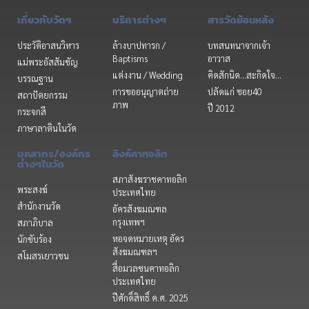
เกี่ยวกับวัดฯ
บริการต่างๆ
สารวัดย้อนหลัง
ประวัติอาสนวิหาร
ล้างบาปทารก /
บทสนทนาจากเจ้า
Baptisms
อาวาส
แม่พระอัสสัมชัญ
แต่งงาน / Wedding
คิดสักนิด...สะกิดใจ...
บรรณฐาน
การขออนุญาตถ่าย
ปลัดแก่ ซอย40
สถาปัตยกรรม
ภาพ
ปี 2012
กระจกสี
ภาษาลาตินในวัด
บุคลากร/องค์กร
ลิงค์คาทอลิก
ต่างๆในวัด
สภาสังฆราชคาทอลิก
พระสงฆ์
ประเทศไทย
สำนักงานวัด
อัครสังฆมณฑล
กรุงเทพฯ
สภาภิบาล
หอจดหมายเหตุ อัคร
นักขับร้อง
สังฆมณฑลฯ
สโมสรเยาวชน
สื่อมวลชนคาทอลิก
ประเทศไทย
ปีศักดิ์สิทธิ์ ค.ศ. 2025