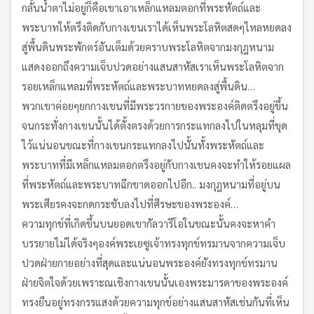
กลั้นน้ำตาไม่อยู่ก็คือเขาเอาเหล็กแหลมตอกที่พระหัตถ์และ
พระบาทให้ตรึงติดกับกางเขนเราได้เห็นพระโลหิตสดๆไหลหยดลง
สู่พื้นดินพระพักตร์อันเต็มด้วยคราบพระโลหิตจากมงกุฎหนาม
แสดงออกถึงความเจ็บปวดอย่างแสนสาหัสเราเห็นพระโลหิตจาก
รอยเหล็กแหลมที่พระหัตถ์และพระบาทหยดลงสู่พื้นดิน…
พวกเขาค่อยๆยกกางเขนที่มีพระวรกายของพระองค์ติดตรึงอยู่ขึ้น
จนกระทั่งกางเขนนั้นได้ตั้งตรงด้วยการกระแทกลงไปในหลุมที่ขุด
ไว้แน่นอนขณะที่กางเขนกระแทกลงไปนั้นทั้งพระหัตถ์และ
พระบาทที่มีเหล็กแหลมตอกตรึงอยู่กับกางเขนคงจะทำให้รอยแผล
ที่พระหัตถ์และพระบาทฉีกขาดออกไปอีก.. มงกุฎหนามที่อยู่บน
พระเศียรคงจะกดกระชับลงไปที่ศีรษะของพระองค์…
ความทุกข์ที่เกิดขึ้นบนยอดเขากัลวารีโอในขณะนั้นคงจะหาคำ
บรรยายไม่ได้จริงๆองค์พระเยซูเจ้าทรงทุกข์ทรมานจากความเจ็บ
ปวดฝ่ายกายอย่างที่สุดและแน่นอนพระองค์ยังทรงทุกข์ทรมาน
ฝ่ายจิตใจด้วยเพราะณเชิงกางเขนนั้นเองพระมารดาของพระองค์
ทรงยืนอยู่ทรงกรรแสงด้วยความทุกข์อย่างแสนสาหัสเช่นกันที่เห็น