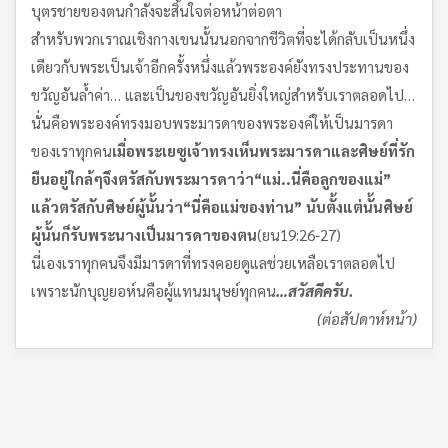
บุตรชายของตนกำลังจะสิ้นใจต่อหน้าต่อตา
สำหรับพวกเราณเชิงกางเขนนั้นนอกจากชีวิตที่จะได้กลับเป็นหนึ่ง
เดียวกับพระเป็นเจ้าอีกครั้งหนึ่งแล้วพระองค์ยังทรงประทานของ
ขวัญอันล้ำค่า… และเป็นของขวัญอันยิ่งใหญ่สำหรับเราตลอดไป…
นั่นคือพระองค์ทรงมอบพระมารดาของพระองค์ให้เป็นมารดา
ของเราทุกคน
เมื่อพระเยซูเจ้าทรงเห็นพระมารดาและศิษย์ที่รัก
ยืนอยู่ใกล้ๆ
จึงตรัสกับพระมารดาว่า
“
แม่
..
นี่คือลูกของแม่
”
แล้วตรัสกับศิษย์ผู้นั้นว่า
“
นี่คือแม่ของท่าน
”
นับตั้งแต่นั้นศิษย์
ผู้นั้นก็รับพระนางเป็นมารดาของตน
(ยน19:26-27)
นี่เองเราทุกคนจึงมีมารดาที่ทรงคอยดูแลช่วยเหลือเราตลอดไป
เพราะนักบุญยอห์นคือผู้แทนมนุษย์ทุกคน
…
สวัสดีครับ
.
(
ต่อสัปดาห์หน้า
)