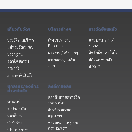
เกี่ยวกับวัดฯ
บริการต่างๆ
สารวัดย้อนหลัง
ประวัติอาสนวิหาร
ล้างบาปทารก /
บทสนทนาจากเจ้า
Baptisms
อาวาส
แม่พระอัสสัมชัญ
แต่งงาน / Wedding
คิดสักนิด...สะกิดใจ...
บรรณฐาน
การขออนุญาตถ่าย
ปลัดแก่ ซอย40
สถาปัตยกรรม
ภาพ
ปี 2012
กระจกสี
ภาษาลาตินในวัด
บุคลากร/องค์กร
ลิงค์คาทอลิก
ต่างๆในวัด
สภาสังฆราชคาทอลิก
พระสงฆ์
ประเทศไทย
สำนักงานวัด
อัครสังฆมณฑล
กรุงเทพฯ
สภาภิบาล
หอจดหมายเหตุ อัคร
นักขับร้อง
สังฆมณฑลฯ
สโมสรเยาวชน