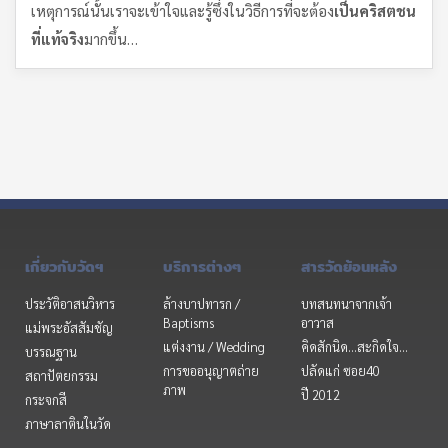
เหตุการณ์นั้นเราจะเข้าใจและรู้ซึ่งในวิธีการที่จะต้อง
เป็นคริสตชน
ที่แท้จริง
มากขึ้น…
เกี่ยวกับวัดฯ
บริการต่างๆ
สารวัดย้อนหลัง
ประวัติอาสนวิหาร
ล้างบาปทารก /
บทสนทนาจากเจ้า
Baptisms
อาวาส
แม่พระอัสสัมชัญ
แต่งงาน / Wedding
คิดสักนิด...สะกิดใจ...
บรรณฐาน
การขออนุญาตถ่าย
ปลัดแก่ ซอย40
สถาปัตยกรรม
ภาพ
ปี 2012
กระจกสี
ภาษาลาตินในวัด