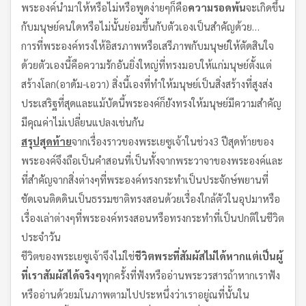
พระองค์นำมาให้หรือไม่หรือพูดง่ายๆก็คือ
ความรอดพ้น
จะเกิดขึ้น
กับมนุษย์คนใดหรือไม่นั้นย่อมขึ้นกับตัวเองเป็นสำคัญด้วย…
การที่พระองค์ทรงให้อิสรภาพหรือเสรีภาพกับมนุษย์ให้ตัดสินใจ
ด้วยตัวเองนี้คือความรักอันยิ่งใหญ่ที่ทรงมอบให้แก่มนุษย์ตั้งแต่
สร้างโลก(อาดัม-เอวา) สิ่งนี้เองที่ทำให้มนุษย์เป็นสิ่งสร้างที่สูงส่ง
ประเสริฐที่สุดและแม้บัดนี้พระองค์ก็ยังทรงให้มนุษย์มีความสำคัญ
มีคุณค่าไม่เปลี่ยนแปลงเช่นกัน
ส
รุ
ป
สุ
ดท้าย
จากเรื่องราวของพระเยซูเจ้าในช่วง3 ปีสุดท้ายของ
พระองค์จึงถือเป็นคำสอนที่เป็นทั้งจากพระวาจาของพระองค์และ
ที่สำคัญจากสิ่งต่างๆที่พระองค์ทรงกระทำเป็นประจักษ์พยานที่
ชัดเจนติดดินเป็นธรรมชาติทรงสอนด้วยเรื่องใกล้ตัวในอุปมาหรือ
เรื่องเล่าต่างๆที่พระองค์ทรงสอนหรือทรงกระทำที่เป็นปกติในชีวิต
ประจำวัน
ชีวิตของพระเยซูเจ้าจึงไม่ใช่
ชีวิตพระที่สัมผัสไม่ได้
หากแต่เป็นผู้
ที่เราสัมผัสได้จริงๆ
ทุกครั้งที่ฟังหรืออ่านพระวรสารถ้าหากเราฟัง
หรืออ่านด้วยมโนภาพตามไปประหนึ่งว่าเราอยู่ณที่นั้นใน