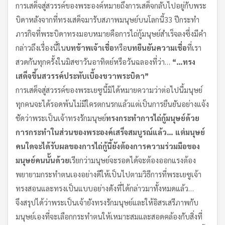
การเสด็จสู่สวรรค์ของพระองค์หมายถึงการเสด็จกลับไปอยู่กับพระ
บิดาหลังจากที่ทรงเสด็จมารับสภาพมนุษย์บนโลกนี้33 ปีกระทำ
ภารกิจที่พระบิดาทรงมอบหมายคือการไถ่กู้มนุษย์สำเร็จลงซึ่งมีคำ
กล่าวถึงเรื่องนี้ใน
บทข้าพเจ้าเชื่อ
หรือ
บทยืนยันความเชื่อ
ที่เรา
สวดกันทุกครั้งในมิสซาวันอาทิตย์หรือวันฉลองที่ว่า…
“…
ทรง
เสด็จขึ้นสวรรค์ประทับเบื้องขวาพระบิดา
”
การเสด็จสู่สวรรค์ของพระเยซูนี้มิได้หมายความว่าต่อไปนี้มนุษย์
ทุกคนจะได้รอดพ้นไม่มีใครตกนรกแล้วแต่เป็นการยืนยันอย่างแจ้ง
ชัดว่าพระเป็นเจ้าทรงรักมนุษย์
ทรงกระทำการไถ่กู้มนุษย์
ด้วย
การกระทำในส่วนของพระองค์เสร็จสมบูรณ์แล้ว
…
แต่มนุษย์
คนใดจะได้รับผลของการไถ่กู้นี้ยังต้องการความร่วมมือของ
มนุษย์คนนั้นด้วย
เรียกว่ามนุษย์จะรอดได้จะต้องออกแรงต้อง
พยายามกระทำตนเองอย่างดีให้เป็นไปตามวิธีการที่พระเยซูเจ้า
ทรงสอนและทรงเป็นแบบอย่างดังที่ได้กล่าวมาทั้งหมดแล้ว…
จึงสรุปได้ว่าพระเป็นเจ้ายังทรงรักมนุษย์และให้อิสรเสรีภาพกับ
มนุษย์เองที่จะเลือกกระทำตนให้เหมาะสมและสอดคล้องกับสิ่งที่