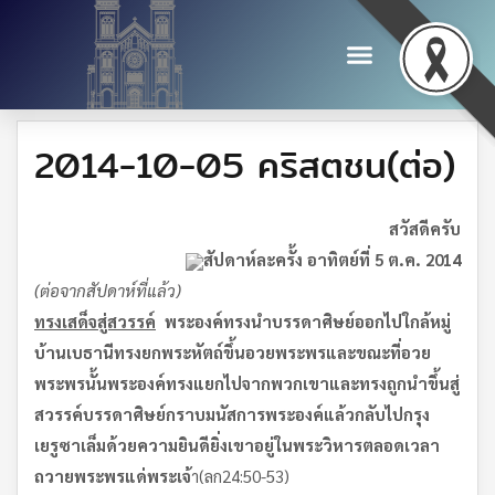
2014-10-05 คริสตชน(ต่อ)
สวัสดีครับ
สัปดาห์ละครั้ง อาทิตย์ที่ 5 ต.ค. 2014
(
ต่อจากสัปดาห์ที่แล้ว
)
ทรงเสด็จสู่สวรรค์
พระองค์ทรงนำบรรดาศิษย์ออกไปใกล้หมู่
บ้านเบธานี
ทรงยกพระหัตถ์ขึ้นอวยพระพร
และขณะที่อวย
พระพรนั้น
พระองค์ทรงแยกไปจากพวกเขา
และทรงถูกนำขึ้นสู่
สวรรค์
บรรดาศิษย์กราบมนัสการพระองค์
แล้วกลับไปกรุง
เยรูซาเล็มด้วยความยินดียิ่ง
เขาอยู่ในพระวิหารตลอดเวลา
ถวายพระพรแด่พระเจ้
า(ลก24:50-53)