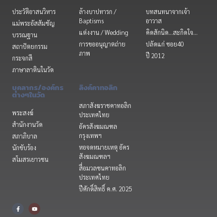
ประวัติอาสนวิหาร
ล้างบาปทารก /
บทสนทนาจากเจ้า
Baptisms
อาวาส
แม่พระอัสสัมชัญ
แต่งงาน / Wedding
คิดสักนิด...สะกิดใจ...
บรรณฐาน
การขออนุญาตถ่าย
ปลัดแก่ ซอย40
สถาปัตยกรรม
ภาพ
ปี 2012
กระจกสี
ภาษาลาตินในวัด
บุคลากร/องค์กร
ลิงค์คาทอลิก
ต่างๆในวัด
สภาสังฆราชคาทอลิก
พระสงฆ์
ประเทศไทย
สำนักงานวัด
อัครสังฆมณฑล
กรุงเทพฯ
สภาภิบาล
หอจดหมายเหตุ อัคร
นักขับร้อง
สังฆมณฑลฯ
สโมสรเยาวชน
สื่อมวลชนคาทอลิก
ประเทศไทย
ปีศักดิ์สิทธิ์ ค.ศ. 2025