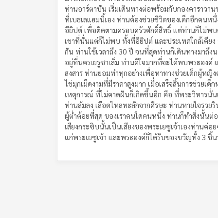
ท่านอาร์ตาบัน เริ่มเดินทางต่อพร้อมกับกองคาราวานขอ
ที่เบธเลแฮมนี้เอง ท่านต้องช่วยชีวิตของเด็กอีกคนหนึ่
อียิปต์ เพื่อติดตามครอบครัวศักดิ์สิทธิ์ แต่ท่านก็ไม่
เขาที่นั่นแต่ก็ไม่พบ ทั้งที่อียิปต์ และประเทศใกล้เ
กัน ท่านใช้เวลาถึง 30 ปี จนที่สุดท่านก็เดินทางมาถึ
อยู่ที่นครเยรูซาเล็ม ท่านดีใจมากที่จะได้พบพระองค์ 
สงสาร ท่านยอมทำทุกอย่างเพื่อหาทางช่วยเด็กผู้หญิงค
ไข่มุกเม็ดงามที่มีราคาสูงมาก เมื่อเสร็จสิ้นการช่วย
เหตุการณ์ ที่ไม่คาดฝันก็เกิดขึ้นอีก คือ ที่พระวิ
ท่านล้มลง เลือดไหลทะลักจากศีรษะ ท่านหายใจรวยริน 
ผู้ต่ำต้อยที่สุด ของเราคนใดคนหนึ่ง ท่านก็ทำสิ่งนั้นต่
เสียงกระซิบนั้นเป็นเสียงของพระเยซูเจ้าเองท่านค่อยๆ
แก่พระเยซูเจ้า และพระองค์ก็ได้รับของขวัญทั้ง 3 ชิ้นนั