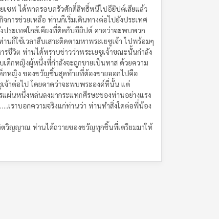
ซฟ ได้พาครอบครัวศักดิ์สิทธิ์หนีไปอียิปต์เสียแล้ว
ระกิจการช่วยเหลือ ท่านก็เริ่มเดินทางต่อไปยังประเทศ
ไปยังประเทศใกล้เคียงที่ติดกับอียิปต์ คาดว่าจะพบพวก
ัน ท่านก็ใช้เวลาสืบเสาะติดตามหาพระเยซูเจ้า ไปพร้อมๆ
หารชีวิต ท่านได้ทราบข่าวว่าพระเยซูเจ้าขณะนั้นกำลัง
บเด็กหญิงผู้หนึ่งที่กำลังจะถูกขายเป็นทาส ด้วยความ
เด็กหญิง ของขวัญชิ้นสุดท้ายที่ต้องขายออกไปคือ
ซูเจ้าต่อไป โดยคาดว่าจะพบพระองค์ที่นั้น แต่
วิหารแผ่นหนึ่งหล่นลงมากระแทกศีรษะของท่านอย่างแรง
.เราบอกความจริงแก่ท่านว่า ท่านทำสิ่งใดต่อพี่น้อง
นจิตวิญญาณ ท่านได้ถวายของขวัญทุกชิ้นที่เตรียมมาให้