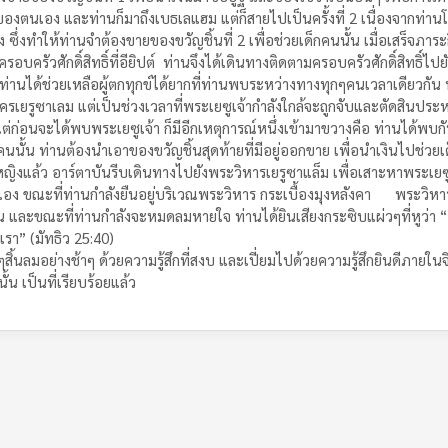
งตนเอง และท่านก็มาถึงเบธเลแฮม แต่ก็สายไปเป็นครั้งที่ 2 เนื่องจากท่านโยเ
ง ซึ่งทำให้ท่านจำต้องขายของขวัญชิ้นที่ 2 เพื่อช่วยเด็กคนนั้น เมื่อเสร็จภา
พบครอบครัวศักดิ์สิทธิ์ที่อียิปต์ ท่านจึงได้เดินทางติดตามครอบครัวศักดิ์สิทธิ์
คียง ท่านได้ช่วยเหลือผู้ตกทุกข์ได้ยากที่ท่านพบระหว่างทางทุกๆคนเวลาเดียวก
งนครเยรูซาเลม แต่เป็นช่วงเวลาที่พระเยซูเจ้ากำลังใกล้จะถูกจับและตัดสินประ
แต่ก่อนจะได้พบพระเยซูเจ้า ก็มีอีกเหตุการณ์หนึ่งเข้ามาขวางคือ ท่านได้พบกั
นนั้น ท่านต้องนำเอาของขวัญชิ้นสุดท้ายที่มีอยู่ออกขาย เพื่อนำเงินไปช่วย
เด็กหญิงแล้ว อาร์ตาบันรีบเดินทางไปยังพระวิหารเยรูซาแล็ม เพื่อเสาะหาพระเย
หารนั่นเอง ขณะที่ท่านกำลังยืนอยู่บริเวณพระวิหาร กระเบื้องมุงหลังคา พระ
และขณะที่ท่านกำลังจะหมดลมหายใจ ท่านได้ยินเสียงกระซิบแผ่วๆที่หูว่า “….
อเรา” (มัทธิว 25:40)
สิ้นลมอย่างช้าๆ ด้วยความรู้สึกที่สงบ และเปี่ยมไปด้วยความรู้สึกยินดีภายใ
้น เป็นที่เรียบร้อยแล้ว