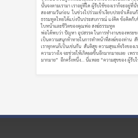
นั้นจงตามเรามา เราอยู่ที่ใด ผู้รับใช้ของเราก็จะอยู่ที่
สองสามวันก่อน ในช่วงไปร่วมเข้าเงียบประจำเดือนกั
ธรรมทูตไทยได้แบ่งปันประสบการณ์ แง่คิด ข้อคิดกั
ใบหน้าและชีวิตของคุณพ่อ สงฆ์ธรรมทูต
พ่อได้พบว่า ปัญหา อุปสรรค ในการทำงานของพระของค
เป็นความสนุกท้าทายในการทำหน้าที่สงฆ์ของท่าน สันต
เราทุกคนก็เป็นเช่นกัน สันติสุข ความสุขแท้จริงขอ
ความวางใจ จะช่วยให้เกิดผลขึ้นอีกมากมายเลย เพราะ “
มากมาย” อีกครั้งหนึ่ง… นี่แหละ “ความสุขของ ผู้รับใ