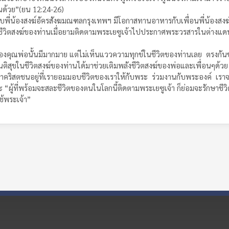
นั่นด้วย”(ยน 12:24-26)
บพี่น้องสงฆ์อัครสังฆมณฑลกรุงเทพฯ มีโอกาสทานอาหารกับเพื่อนพี่น้องสงฆ์
บชีวิตสงฆ์ของท่านเมื่อยามติดตามพระเยซูเจ้าไปประกาศพระวรสารในต่างแดน
ุณพ่อนั้นมีมากมาย แต่ไม่เห็นแววความทุกข์ในชีวิตของท่านเลย ตรงกันข
ิสุขในชีวิตสงฆ์ของท่านได้มาช่วยเติมพลังชีวิตสงฆ์ของพ่อและเพื่อนๆด้วย
งเราคริสตชนอยู่ที่เรายอมมอบชีวิตของเราให้กับพระ ร่วมงานกับพระองค์ เร
ผู้ที่พร้อมจะสละชีวิตของตนในโลกนี้ติดตามพระเยซูเจ้า ก็ย่อมจะรักษาชีวิต
ช้พระเจ้า”