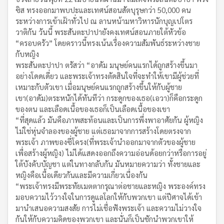
ซิส ทรงออกมาพบปะและเทศน์สอนสัตบุรุษกว่า 50,000 คน
ระหว่างการเข้าเฝ้าทั่วไป ณ ลานหน้ามหาวิหารนักบุญเปโตร
วาติกัน วันนี้ พระสันตะปาปายังคงเทศน์สอนภายใต้หัวข้อ
“ครอบครัว” โดยคราวนี้ทรงเน้นเรื่องความสัมพันธ์ระหว่างชาย
กับหญิง
พระสันตะปาปา ตรัสว่า “อาดัม มนุษย์คนแรกได้ถูกสร้างขึ้นมา
อย่างโดดเดี่ยว และพระเจ้าทรงตัดสินใจที่จะทำให้เขามีผู้ช่วยที่
เหมาะกับตัวเขา เมื่อมนุษย์คนแรกถูกสร้างขึ้นให้กับผู้ชาย
เขา(อาดัม)ตระหนักได้ทันทีว่า กระดูกของเธอ(เอวา)ก็คือกระดูก
ของตน และเลือดเนื้อของเธอก็เป็นเลือดเนื้อของเขา
“ที่สุดแล้ว มันคือภาพสะท้อนและเป็นการพึ่งพาอาศัยกัน ผู้หญิง
ไม่ใช่หุ่นจำลองของผู้ชาย แต่เธอมาจากการสร้างโดยตรงจาก
พระเจ้า ภาพของซี่โครง(ที่พระเจ้านำออกมาจากตัวของผู้ชาย
เพื่อสร้างผู้หญิง) ไม่ได้แสดงออกถึงความอ่อนด้อยกว่าหรือการอยู่
ใต้บังคับบัญชา แต่ในทางกลับกัน มันหมายความว่า ทั้งชายและ
หญิงคือเนื้อเดียวกันและมีความเกี่ยวเนื่องกัน
“พระเจ้าทรงมีพระทัยเมตตากรุณาต่อชายและหญิง พระองค์ทรง
มอบความไว้วางใจในการดูแลโลกให้กับพวกเขา แต่ปีศาจได้เข้า
มานำเสนอความสงสัย การไม่เชื่อฟังพระเจ้า และความไม่วางใจ
กันให้กับความคิดของพวกเขา และนั่นก็เป็นชักนำพวกเขาให้