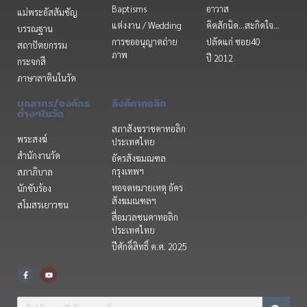
Baptisms
อาวาส
แม่พระอัสสัมชัญ
แต่งงาน / Wedding
คิดสักนิด...สะกิดใจ...
บรรณฐาน
การขออนุญาตถ่าย
ปลัดแก่ ซอย40
สถาปัตยกรรม
ภาพ
ปี 2012
กระจกสี
ภาษาลาตินในวัด
บุคลากร/องค์กร
ลิงค์คาทอลิก
ต่างๆในวัด
สภาสังฆราชคาทอลิก
พระสงฆ์
ประเทศไทย
สำนักงานวัด
อัครสังฆมณฑล
กรุงเทพฯ
สภาภิบาล
หอจดหมายเหตุ อัคร
นักขับร้อง
สังฆมณฑลฯ
สโมสรเยาวชน
สื่อมวลชนคาทอลิก
ประเทศไทย
ปีศักดิ์สิทธิ์ ค.ศ. 2025