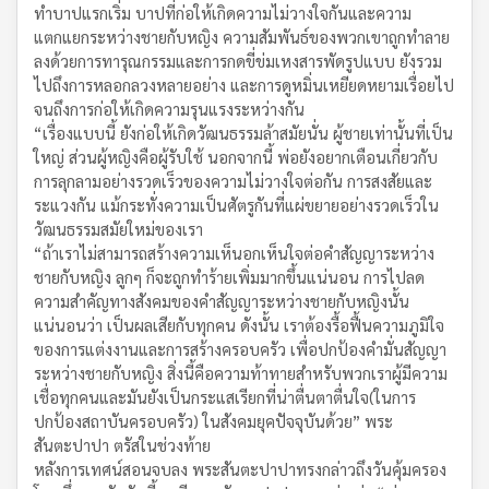
ทำบาปแรกเริ่ม บาปที่ก่อให้เกิดความไม่วางใจกันและความ
แตกแยกระหว่างชายกับหญิง ความสัมพันธ์ของพวกเขาถูกทำลาย
ลงด้วยการทารุณกรรมและการกดขี่ข่มเหงสารพัดรูปแบบ ยังรวม
ไปถึงการหลอกลวงหลายอย่าง และการดูหมิ่นเหยียดหยามเรื่อยไป
จนถึงการก่อให้เกิดความรุนแรงระหว่างกัน
“เรื่องแบบนี้ ยังก่อให้เกิดวัฒนธรรมล้าสมัยนั่น ผู้ชายเท่านั้นที่เป็น
ใหญ่ ส่วนผู้หญิงคือผู้รับใช้ นอกจากนี้ พ่อยังอยากเตือนเกี่ยวกับ
การลุกลามอย่างรวดเร็วของความไม่วางใจต่อกัน การสงสัยและ
ระแวงกัน แม้กระทั่งความเป็นศัตรูกันที่แผ่ขยายอย่างรวดเร็วใน
วัฒนธรรมสมัยใหม่ของเรา
“ถ้าเราไม่สามารถสร้างความเห็นอกเห็นใจต่อคำสัญญาระหว่าง
ชายกับหญิง ลูกๆ ก็จะถูกทำร้ายเพิ่มมากขึ้นแน่นอน การไปลด
ความสำคัญทางสังคมของคำสัญญาระหว่างชายกับหญิงนั้น
แน่นอนว่า เป็นผลเสียกับทุกคน ดังนั้น เราต้องรื้อฟื้นความภูมิใจ
ของการแต่งงานและการสร้างครอบครัว เพื่อปกป้องคำมั่นสัญญา
ระหว่างชายกับหญิง สิ่งนี้คือความท้าทายสำหรับพวกเราผู้มีความ
เชื่อทุกคนและมันยังเป็นกระแสเรียกที่น่าตื่นตาตื่นใจ(ในการ
ปกป้องสถาบันครอบครัว) ในสังคมยุคปัจจุบันด้วย” พระ
สันตะปาปา ตรัสในช่วงท้าย
หลังการเทศน์สอนจบลง พระสันตะปาปาทรงกล่าวถึงวันคุ้มครอง