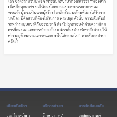
โลก ซึ่งตรงกับวันนี้พอดี พระสันตะปาปาทรงกล่าวว่า “พ่ออยาก
เตือนใจทุกคนว่า ขอให้มองโลกตามแบบสายพระเนตรของ
พระเจ้า ผู้ทรงเป็นพระผู้สร้าง โลกคือสิ่งแวดล้อมที่ต้องได้รับการ
ปกป้อง นี่คือสวนที่ต้องได้รับการเพาะปลูก ดังนั้น ความสัมพันธ์
ระหว่างมนุษยชาติกับธรรมชาติ ต้องไม่ถูกครอบงำด้วยความโลภ
การยึดครอง และการทำลายล้าง แต่เราต้องดำรงรักษาสิ่งต่างๆ ให้
ดำรงอยู่ด้วยความเคารพและเอาใจใส่ตลอดไป” พระสันตะปาปา
ตรัสย้ำ
เกี่ยวกับวัดฯ
บริการต่างๆ
สารวัดย้อนหลัง
ประวัติอาสนวิหาร
ล้างบาปทารก /
บทสนทนาจากเจ้า