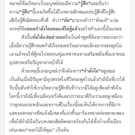
หมายก็คือเกิดมาเป็นมนุษย์ย่อมมีความ
“
รู้สึก
”
และอันว่า
ความ
“
รู้สึก
”
นี้เองเกิดขึ้นได้ในหลายลักษณะเช่นรู้สึกดีใจรู้สึก
เสียใจรู้สึกผิดชอบชั่วดี คำว่า
“
ท้อ
”
มาจากคำว่า“ท้อแท้” แปล
ตรงๆก็คือ
หมดกำลังใจ
ยอมแพ้
ไม่สู้แล้ว
อะไรทำนองนี้นั่นแหละ
ดังนั้น
ท้อได้แต่อย่าถอย
จึงเป็นคำพูดที่ต้องการจะบอกว่า
เมื่อมีความรู้สึกหมดกำลังใจหมดหวังอยากจะเลิกอยากจะหยุดไม่
เอาแล้วขอให้สู้ต่อไปอดทนทุ่มเทหาหนทางเสริมพลังเพื่อเอาชนะ
อุปสรรคหรือปัญหาต่างๆให้ได้
ด้วยเหตุนี้เองมนุษย์เราจึงต้องการ
“
กำลังใจ
”
อยู่เสมอ
เป็นต้นเมื่อมีปัญหามีอุปสรรคในชีวิตจะพูดไปแล้วกำลังใจที่เราได้
รับนั้นมันทำให้เราเกิดความรู้สึกทันทีว่าเรามิได้อยู่เพียงลำพังใน
โลกนี้เรายังมีเพื่อนมีคนหวังดีและปรารถนาดีกับเราและดูเหมือน
ว่าทุกคนตระหนักและทราบดีในเรื่องนี้จะเห็นได้จากการที่มีการ
แสดงออกอย่างชัดแจ้งมีเพลงที่แต่งขึ้นมาร้องหลายต่อหลายเพลง
เพื่อให้กำลังใจกันบทเพลงฮิตติดตลาดร้องกันได้ทั้งบ้านทั้งเมือง
เช่นเพลง“ดอกไม้ให้คุณ” เป็นต้น