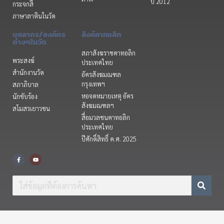
ปี 2012
กระจกสี
ภาษาลาตินในวัด
บุคลากร/องค์กร
ลิงค์คาทอลิก
ต่างๆในวัด
สภาสังฆราชคาทอลิก
พระสงฆ์
ประเทศไทย
สำนักงานวัด
อัครสังฆมณฑล
กรุงเทพฯ
สภาภิบาล
หอจดหมายเหตุ อัคร
นักขับร้อง
สังฆมณฑลฯ
สโมสรเยาวชน
สื่อมวลชนคาทอลิก
ประเทศไทย
ปีศักดิ์สิทธิ์ ค.ศ. 2025