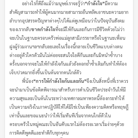
อย่างไรก็ดีถึงแม้ว่ามนุษย์เราจะรู้ว่า
“
กำลังใจ
”
มีความ
สำคัญสามารถทำให้ผู้คนมากมายสามารถยืนหยัดเอาชนะความยาก
ลำบากอุปสรรคปัญหาต่างๆไปได้แต่ดูเหมือนว่าในปัจจุบันสังคม
ของเรากลับ
ขาดกำลังใจ
ที่จะมีให้กันและกันการมีชีวิตด้วยไม่ว่า
จะเป็นในฐานะครอบครัวพ่อแม่ลูกสามีภรรยาหรือในฐานะเพื่อน
ฝูงผู้ร่วมงานฯลฯกลับละเลยในเรื่องนี้กลายเป็นชีวิตแบบต่างคน
ต่างอยู่ตัวใครตัวมันไม่ค่อยจะสนใจใยดีกันและกันมิหนำซ้ำบาง
ครั้งนอกจากจะไม่ให้กำลังใจกันแล้วยังตอกย้ำซ้ำเติมกันทำให้ต้อง
เจ็บปวดมากยิ่งขึ้นเป็นต้นจากคนใกล้ตัว
พี่น้อง
“
การให้กำลังใจกันและกัน
”
จึงเป็นสิ่งหนึ่งที่เราควร
จะนำมาเป็นข้อคิดพิจารณาสำหรับการดำเนินชีวิตประจำวันให้มี
ความสุขและเป็นต้นในระหว่างเทศกาลมหาพรตนี้ต้องกระทำให้
เป็นความจริงในภาคปฏิบัติให้ได้มิใช่เป็นเพียงความคิดหรือทฤษฎี
เท่านั้นและขอแนะนำว่าให้เริ่มทันทีเริ่มจากคนใกล้ตัวใน
ครอบครัวในหมู่คณะเป็นอันดับแรกไม่ต้องรอเวลาเริ่มง่ายๆด้วย
การคิดดีพูดดีและทำดีกับทุกๆคน