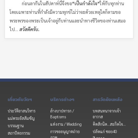
ก่อนลากันในสัปดาห์นี้จึงขอ
“
เป็นกำลังใจ
”
ให้กับทุกท่าน
โดยเฉพาะท่านที่กำลังมีความทุกข์ไม่ว่าจะด้วยเหตุใดก็ตามขอ
พระพรของพระเป็นเจ้าอยู่กับท่านและนำทางชีวิตของท่านเสมอ
ไป…
สวัสดีครับ
.
เกี่ยวกับวัดฯ
บริการต่างๆ
สารวัดย้อนหลัง
ประวัติอาสนวิหาร
ล้างบาปทารก /
บทสนทนาจากเจ้า
Baptisms
อาวาส
แม่พระอัสสัมชัญ
แต่งงาน / Wedding
คิดสักนิด...สะกิดใจ...
บรรณฐาน
การขออนุญาตถ่าย
ปลัดแก่ ซอย40
สถาปัตยกรรม
ภาพ