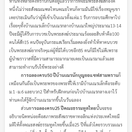
ท่านทั้งหลายคงทราบกันดีอยู่แล้วว่าการที่จะมีพระสงฆ์สักองค์
หนึ่งไม่ว่าจะสังฆมณฑลไหนคณะไหนก็ตามมันมิใช่เรื่องหมูๆเขา
เคยประเมินกันว่าผู้ที่เข้าเป็นเณรตั้งแต่ม.1 รับการอบรมศึกษาไป
เรื่อยๆทั้งบ้านเณรเล็กบ้านเณรกลางบ้านเณรใหญ่ประมาณ13-14
ปีจะมีผู้ได้รับการบวชเป็นพระสงฆ์ประมาณร้อยละสิบห้าคือ100
คนได้สัก15 คนปัจจุบันกระแสเรียกเริ่มลดลงยิ่งทำให้หาคนบวช
เป็นพระสงฆ์ยากจริงๆแต่ผู้ที่มิได้บวชอีก85 คนก็มิใช่ไม่ดีเพราะ
ผู้นำฆราวาสที่มีความสามารถมากมายเคยเป็นเณรมาแล้วและ
สามารถทำงานรับใช้พระอย่างดี
การฉลองครบ
50
ปี
บ้านเณรนักบุญยอแซฟ
สามพราน
ก็
เหมือนกันถือเป็นพระพรของพระที่ให้เรามีบ้านเณรเล็กคือระดับ
ม.1 -ม.6 และบวก2 ปีสำหรับฝึกตนก่อนไปบ้านเณรกลางเอาไว้
ท่านคงได้รู้จักบ้านเณรมากขึ้นในวันฉลอง
ส่วน
การฉลองครบ
25
ปี
คณะธรรมทูตไทย
นั้นจะขอ
อธิบายนิดหน่อยคือสภาพระสังฆราชคาทอลิกแห่งประเทศไทยมี
มติให้ตั้งคณะสงฆ์ธรรมทูตไทยขึ้นเมื่อ25 ปีที่แล้วโดยรวบรวมเณร