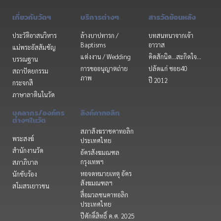
เกี่ยวกับวัดฯ
บริการต่างๆ
สารวัดย้อนหลัง
ประวัติอาสนวิหาร
ล้างบาปทารก /
บทสนทนาจากเจ้า
Baptisms
อาวาส
แม่พระอัสสัมชัญ
แต่งงาน / Wedding
คิดสักนิด...สะกิดใจ...
บรรณฐาน
การขออนุญาตถ่าย
ปลัดแก่ ซอย40
สถาปัตยกรรม
ภาพ
ปี 2012
กระจกสี
ภาษาลาตินในวัด
บุคลากร/องค์กร
ลิงค์คาทอลิก
ต่างๆในวัด
สภาสังฆราชคาทอลิก
พระสงฆ์
ประเทศไทย
สำนักงานวัด
อัครสังฆมณฑล
กรุงเทพฯ
สภาภิบาล
หอจดหมายเหตุ อัคร
นักขับร้อง
สังฆมณฑลฯ
สโมสรเยาวชน
สื่อมวลชนคาทอลิก
ประเทศไทย
ปีศักดิ์สิทธิ์ ค.ศ. 2025