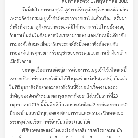
สัปดาห์ละครั้ง 17
พฤษภาคม 2015
วันนี้สมโภชพระเยซูเจ้าสู่สวรรค์ฟังดูเผินๆใจหายเหมือนกัน
เพราะคิดว่าพระเยซูเจ้ากำลังจะจากพวกเราไปแล้วหรือ… ครั้นมา
รำพึงพิจารณาดูดีๆพบว่าพระองค์มิได้มาจากเราไปไหนยังคงอยู่
กับเราเป็นต้นในศีลมหาสนิทเราสามารถพบและเป็นหนึ่งเดียวกับ
พระองค์ได้เสมอเมื่อเรารับพระองค์ดังนี้เองเราจึงต้องพบกับ
พระองค์เสมอๆด้วยการร่วมบูชาขอบพระคุณและการเฝ้าศีลฯบ้าง
เมื่อมีโอกาส
ขอหยุดเรื่องการเสด็จสู่สวรรค์ของพระเยซูเจ้าไว้เพียงแค่นี้
เพราะเชื่อว่าท่านคงจะได้ยินได้ฟังคุณพ่อแบ่งปัน(เทศน์) กันแล้ว
ในพิธีบูชาฯสิ่งที่อยากจะกล่าวถึงวันนี้จึงขอนำเรื่องงานฉลอง
สำคัญของอัครสังฆมณฑลกรุงเทพฯที่จะมาถึงในวันเสาร์ที่23
พฤษภาคม2015 นี้นั่นคือพิธีบวชพระสงฆ์ใหม่2 องค์ฉลองครบ50
ปีของบ้านเณรนักบุญยอแซฟสามพรานและครบ25 ปีของคณะ
ธรรมทูตไทยเรียกว่าทรีอินวัน(เดียว) เลยก็ได้
พิธีบวชพระสงฆ์ใหม่
คงไม่ต้องอธิบายอะไรมากมายนัก