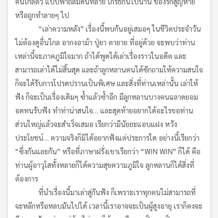
คนใกล้ตัว แบบฟ้าถล่มดินทลาย โกรธกันไปนาน ของรักสูญหาย
หรือถูกทำลายๆ ไป
“เล่าความหลัง” เรื่องนี้พบกันอยู่เสมอๆ ในชีวิตประจำวัน
ไม่ต้องดูอื่นไกล อากงอาม้า ปู่ยา ตายาย ที่อยู่ด้วย จะพบว่าท่าน
เหล่านี้จะภาคภูมิใจมาก ถ้าได้พูดได้เล่าเรื่องราวในอดีต และ
สามารถเล่าได้ไม่สิ้นสุด และถ้าลูกหลานคนได้ซักถามให้ความสนใจ
ก็จะได้รับการโปรดปรานเป็นพิเศษ และสิ่งที่ท่านเหล่านั้น เล่าให้
ฟัง ก็จะเป็นเรื่องเดิมๆ ซ้ำแล้วซ้ำอีก มีลูกหลานบางคนฉลาดยอม
อดทนรับฟัง ทำท่าน่าสนใจ… และสุดท้ายอยากได้อะไรขอท่าน
ส่วนใหญ่แล้วจะสำเร็จเสมอ เรียกว่ามีนัยยะแอบแฝง หวัง
ประโยชน์… ความจริงก็มิได้อยากฟังแต่ประการใด อย่างนี้เรียกว่า
“ซึ่งกันและกัน” หรือที่ภาษาฝรั่งเขาเรียกว่า “WIN WIN” ก็ได้ คือ
ท่านผู้อาวุโสทั้งหลายก็ได้ความสุขความภูมิใจ ลูกหลานก็ได้สิ่งที่
ต้องการ
ที่นำเรื่องนี้มาเล่าสู่กันฟัง ก็เพราะเราทุกคนไม่สามารถที่
จะหลีกหรือหลบมันไปได้ เวลานี้เราอาจจะเป็นผู้สูงอายุ เราก็คงจะ