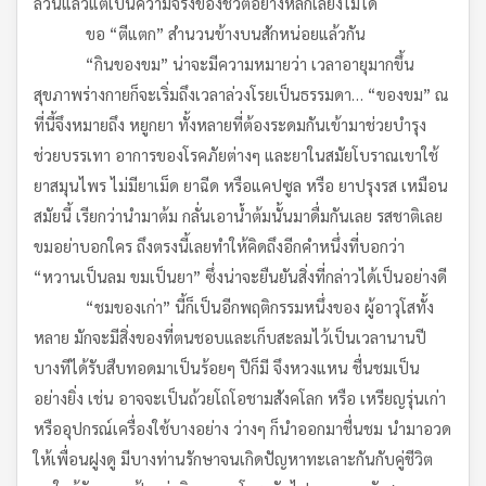
ล้วนแล้วแต่เป็นความจริงของชีวิตอย่างหลีกเลี่ยงไม่ได้
ขอ “ตีแตก” สำนวนข้างบนสักหน่อยแล้วกัน
“กินของขม” น่าจะมีความหมายว่า เวลาอายุมากขึ้น
สุขภาพร่างกายก็จะเริ่มถึงเวลาล่วงโรยเป็นธรรมดา… “ของขม” ณ
ที่นี้จึงหมายถึง หยูกยา ทั้งหลายที่ต้องระดมกันเข้ามาช่วยบำรุง
ช่วยบรรเทา อาการของโรคภัยต่างๆ และยาในสมัยโบราณเขาใช้
ยาสมุนไพร ไม่มียาเม็ด ยาฉีด หรือแคปซูล หรือ ยาปรุงรส เหมือน
สมัยนี้ เรียกว่านำมาต้ม กลั่นเอาน้ำต้มนั้นมาดื่มกันเลย รสชาติเลย
ขมอย่าบอกใคร ถึงตรงนี้เลยทำให้คิดถึงอีกคำหนึ่งที่บอกว่า
“หวานเป็นลม ขมเป็นยา” ซึ่งน่าจะยืนยันสิ่งที่กล่าวได้เป็นอย่างดี
“ชมของเก่า” นี้ก็เป็นอีกพฤติกรรมหนึ่งของ ผู้อาวุโสทั้ง
หลาย มักจะมีสิ่งของที่ตนชอบและเก็บสะลมไว้เป็นเวลานานปี
บางทีได้รับสืบทอดมาเป็นร้อยๆ ปีก็มี จึงหวงแหน ชื่นชมเป็น
อย่างยิ่ง เช่น อาจจะเป็นถ้วยโถโอชามสังคโลก หรือ เหรียญรุ่นเก่า
หรืออุปกรณ์เครื่องใช้บางอย่าง ว่างๆ ก็นำออกมาชื่นชม นำมาอวด
ให้เพื่อนฝูงดู มีบางท่านรักษาจนเกิดปัญหาทะเลาะกันกับคู่ชีวิต