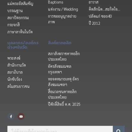
Baptisms
อาวาส
แม่พระอัสสัมชัญ
แต่งงาน / Wedding
คิดสักนิด...สะกิดใจ...
บรรณฐาน
การขออนุญาตถ่าย
ปลัดแก่ ซอย40
สถาปัตยกรรม
ภาพ
ปี 2012
กระจกสี
ภาษาลาตินในวัด
บุคลากร/องค์กร
ลิงค์คาทอลิก
ต่างๆในวัด
สภาสังฆราชคาทอลิก
พระสงฆ์
ประเทศไทย
สำนักงานวัด
อัครสังฆมณฑล
กรุงเทพฯ
สภาภิบาล
หอจดหมายเหตุ อัคร
นักขับร้อง
สังฆมณฑลฯ
สโมสรเยาวชน
สื่อมวลชนคาทอลิก
ประเทศไทย
ปีศักดิ์สิทธิ์ ค.ศ. 2025