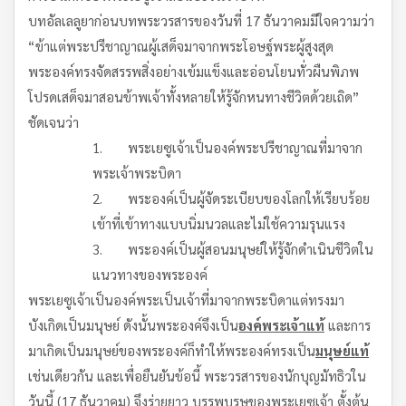
บทอัลเลลูยาก่อนบทพระวรสารของวันที่ 17 ธันวาคมมีใจความว่า
“ข้าแต่พระปรีชาญาณผู้เสด็จมาจากพระโอษฐ์พระผู้สูงสุด
พระองค์ทรงจัดสรรพสิ่งอย่างเข้มแข็งและอ่อนโยนทั่วผืนพิภพ
โปรดเสด็จมาสอนข้าพเจ้าทั้งหลายให้รู้จักหนทางชีวิตด้วยเถิด”
ชัดเจนว่า
1. พระเยซูเจ้าเป็นองค์พระปรีชาญาณที่มาจาก
พระเจ้าพระบิดา
2. พระองค์เป็นผู้จัดระเบียบของโลกให้เรียบร้อย
เข้าที่เข้าทางแบบนิ่มนวลและไม่ใช้ความรุนแรง
3. พระองค์เป็นผู้สอนมนุษย์ให้รู้จักดำเนินชีวิตใน
แนวทางของพระองค์
พระเยซูเจ้าเป็นองค์พระเป็นเจ้าที่มาจากพระบิดาแต่ทรงมา
บังเกิดเป็นมนุษย์ ดังนั้นพระองค์จึงเป็น
องค์พระเจ้าแท้
และการ
มาเกิดเป็นมนุษย์ของพระองค์ก็ทำให้พระองค์ทรงเป็น
มนุษย์แท้
เช่นเดียวกัน และเพื่อยืนยันข้อนี้ พระวรสารของนักบุญมัทธิวใน
วันนี้ (17 ธันวาคม) จึงร่ายยาว บรรพบุรุษของพระเยซูเจ้า ตั้งต้น