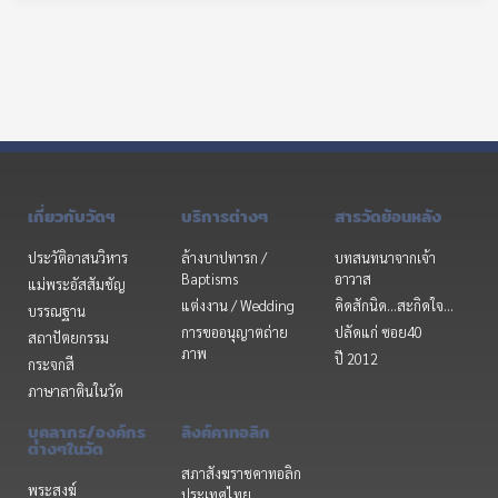
เกี่ยวกับวัดฯ
บริการต่างๆ
สารวัดย้อนหลัง
ประวัติอาสนวิหาร
ล้างบาปทารก /
บทสนทนาจากเจ้า
Baptisms
อาวาส
แม่พระอัสสัมชัญ
แต่งงาน / Wedding
คิดสักนิด...สะกิดใจ...
บรรณฐาน
การขออนุญาตถ่าย
ปลัดแก่ ซอย40
สถาปัตยกรรม
ภาพ
ปี 2012
กระจกสี
ภาษาลาตินในวัด
บุคลากร/องค์กร
ลิงค์คาทอลิก
ต่างๆในวัด
สภาสังฆราชคาทอลิก
พระสงฆ์
ประเทศไทย