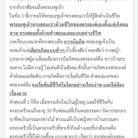
จากอับราฮัมจนถึงพระเยซูเจ้า
ในข้อ 3 ที่เราขอให้พระเยซูเจ้าทรงสอนเราให้รู้จักดำเนินชีวิต
พระเยซูเจ้าทรงสอนเราด้วยชีวิตของพระองค์เองตั้งแต่เกิดจน
ตาย ทรงสอนทั้งด้วยคำสอนและแบบอย่างชีวิต
บทเรียนบทแรกที่ทรงสอนคือ
การบังเกิด
พระเยซูเจ้าเป็น
พระเจ้าแต่
เลือกเกิดแบบต่ำๆ
ถ้ำเลี้ยงสัตว์ คอกสัตว์ รางหญ้า
บรรยากาศผู้มาเยี่ยมเยียนการบังเกิดของพระองค์คือ ชาวบ้านธร
รมดาๆ ไม่มีความรู้ ไม่เด่นดังในสังคม ดังนั้นการเกิดของพระองค์
ต่ำต้อยและติดดิน การเกิดคือการเริ่มต้นชีวิต คำสอนแรกของ
พระองค์คือ
จงเริ่มต้นมีชีวิตในโลกอย่างเรียบง่าย และไม่ต้อง
เรื่องมาก
คำสอนที่ 2 ก็คือ เมื่อทรงเติบโตเป็นผู้ใหญ่ และใช้ชีวิตกับ
ครอบครัวจนถึงอายุ 30 กับพ่อแม่ที่เป็นคนธรรมดา บิดาประกอบ
อาชีพเป็นกรรมกรช่างไม้ ส่วนแม่ก็เป็นหญิงชาวบ้านธรรมดา
ครอบครัวนี้เป็นครอบครัวที่หาเช้ากินค่ำ และที่น่าสังเกตคือ
ครอบครัวนี้มิได้รวยขึ้นๆ แบบพวกเรา เรียกว่า จนเสมอต้นเสมอ