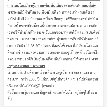
กางเขนโดยมีผ้าหุ้มกายเพียงผืนเดียว
เช่นเดียวกับ
ตอนที่เกิด
พระองค์ก็มีผ้าพันกายเพียงผืนเดียว
ทรงสอนว่าตายแล้วเอา
อะไรไปไม่ได้ แล้วเราจะเหน็ดเหนื่อยทุ่มเทชีวิตแสวงหาไปทำไม
“ท่านทั้งหลายที่เหน็ดเหนื่อยและแบกภาระหนัก จงมาหาเราเถิด
เราจะให้ท่านได้พักผ่อน จงรับแอกของเราแบกไว้ และมาเป็นศิษย์
ของเรา…เพราะว่าแอกของเราอ่อนนุ่มและภารที่เราให้ท่านแบกก็
เบา” (มัทธิว 11:28-30) คำสอนที่สอนให้เราละทิ้งวิถีของโลก และ
ติดตามคำสอนแห่งความยากจนของพระเยซูเจ้า สุดท้ายอุโมงค์ฝัง
ศพของพระองค์ก็เป็นอุโมงค์ที่คนอื่นมีเมตตายกให้พระองค์
พระ
เยซูทรงตายอย่างอนาถา
ทั้งหลายทั้งปวงคือ
บทเรียน
ที่พระเยซูเจ้าทรงสอนเรา และทรง
สอนเรามากว่า 2000 ปี แต่มนุษย์หูไม่กระดิก ตามองไม่เห็นความ
จริง รวมทั้งใจก็ยังไม่รู้สึกรู้สาอะไร
ดังนั้นความวุ่นวายและปัญหายังคงจะเกิดในโลกอยู่ต่อๆไปไม่จบ
สิ้น