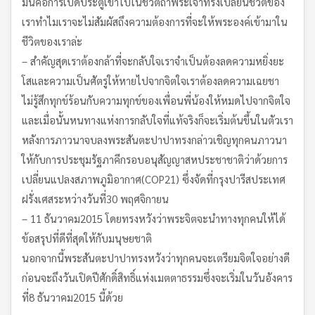
มันคือการเปิดประตูเข้าไปในชีวิตถ้าพระเจ้าทรงเปลี่ยนชีวิตของ
เราทำไมเราจะไม่สัมผัสถึงความต้องการที่จะให้พระองค์เข้ามาใน
ชีวิตของเราล่ะ
– สำคัญสุดเราต้องกล้าที่จะกลับใจเราจำเป็นต้องลดความหยิ่งยะ
โสและความเป็นศัตรูให้หายไปจากจิตใจเราต้องลดความเฉยชา
ไม่รู้สึกทุกข์ร้อนกับความทุกข์ของเพื่อนพี่น้องให้หมดไปจากจิตใจ
และเมื่อนั้นหนทางแห่งการกลับใจที่แท้จริงก็จะเริ่มต้นขึ้นในตัวเรา
หลังการภาวนาจบลงพระสันตะปาปาทรงกล่าวเชิญทุกคนภาวนา
ให้กับการประชุมรัฐภาคีกรอบอนุสัญญาสหประชาชาติว่าด้วยการ
เปลี่ยนแปลงสภาพภูมิอากาศ(COP21) ซึ่งจัดที่กรุงปารีสประเทศ
ฝรั่งเศสระหว่างวันที่30 พฤศจิกายน
– 11 ธันวาคม2015 โดยทรงหวังว่าพระจิตจะนำทางทุกคนให้ได้
ข้อสรุปที่ดีที่สุดให้กับมนุษยชาติ
นอกจากนี้พระสันตะปาปาทรงหวังว่าทุกคนจะเตรียมจิตใจอย่างดี
ก่อนจะถึงวันเปิดปีศักดิ์สิทธิ์แห่งเมตตาธรรมซึ่งจะเริ่มในวันอังคาร
ที่8 ธันวาคม2015 นี้ด้วย