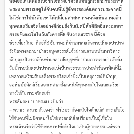
หยิ่งยะโสให้หมดไปจากใจ
ทรงย้ำ
คริสตชนถูกเรียกมาประกาศ
พระนามพระเยซูให้กับคนที่ไม่รู้จักพระองค์
แต่การประกาศนี้
ไม่ใช่การไปบังคับเขาให้เปลี่ยนศาสนา
ทรงหวังเห็นคาทอลิก
ทุกคน
เตรียมจิตใจอย่างดีก่อนถึงวันเปิดปีศักดิ์สิทธิ์แห่งเมตตา
ธรรม
ซึ่งจะเริ่มในวันอังคารที่
8
ธันวาคม
2015
นี้ด้วย
ช่วงเที่ยงวันอาทิตย์ที่6 ธันวาคมที่ผ่านมาสมเด็จพระสันตะปาปาฟ
รังซิสทรงออกมานำสวดทูตสวรรค์แจ้งข่าวณลานหน้ามหาวิหาร
นักบุญเปโตรวาติกันท่ามกลางสัตบุรุษที่มาร่วมภาวนาอย่างคับคั่ง
วันนี้พระสันตะปาปาทรงแบ่งปันพระวรสารประจำวันอาทิตย์ที่2
เทศกาลเตรียมรับเสด็จพระคริสตเจ้าซึ่งเป็นเหตุการณ์ที่นักบุญ
จอห์นบัปติสต์เริ่มออกเทศนาสั่งสอนให้ทุกคนกลับใจและเตรียม
ทางให้กับพระคริสตเจ้า
พระสันตะปาปาทรงแบ่งปันว่า
– พวกเราคงถามตัวเองว่า’ทำไมเราต้องกลับใจด้วยล่ะ’ การกลับใจ
ใช้กับคนที่ไม่มีศาสนาไม่ใช่เหรอกลับใจเพื่อมาเป็นผู้เชื่อใน
พระเจ้าหรือว่าใช้กับคนบาปที่กลับใจมาเป็นผู้ชอบธรรมแต่พวก