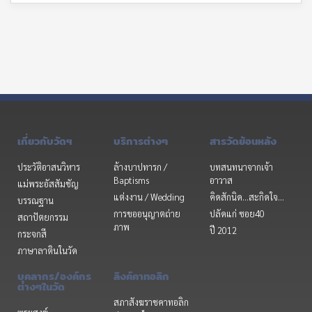
เกี่ยวกับวัดฯ
บริการต่างๆ
สารวัดย้อนหลัง
ประวัติอาสนวิหาร
ล้างบาปทารก /
บทสนทนาจากเจ้า
Baptisms
อาวาส
แม่พระอัสสัมชัญ
แต่งงาน / Wedding
คิดสักนิด...สะกิดใจ...
บรรณฐาน
การขออนุญาตถ่าย
ปลัดแก่ ซอย40
สถาปัตยกรรม
ภาพ
ปี 2012
กระจกสี
ภาษาลาตินในวัด
บุคลากร/องค์กร
ลิงค์คาทอลิก
ต่างๆในวัด
สภาสังฆราชคาทอลิก