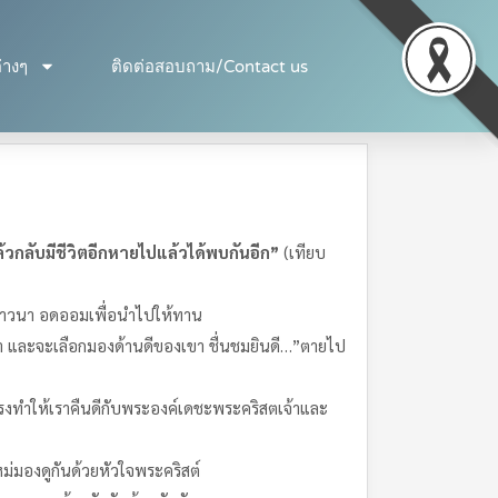
่างๆ
ติดต่อสอบถาม/Contact us
้ว
กลับ
มี
ชีวิต
อีก
หายไป
แล้ว
ได้
พบ
กัน
อีก
”
​ (เทียบ
ดภาวนา อดออมเพื่อนำไปให้ทาน
า และจะเลือกมองด้านดีของเขา ชื่นชมยินดี…”ตายไป
​ทรง​ทำ​ให้​เรา​คืน​ดี​กับ​พระองค์​เดชะ​พระ​คริสต​เจ้าและ​
ม่มองดูกันด้วยหัวใจพระคริสต์