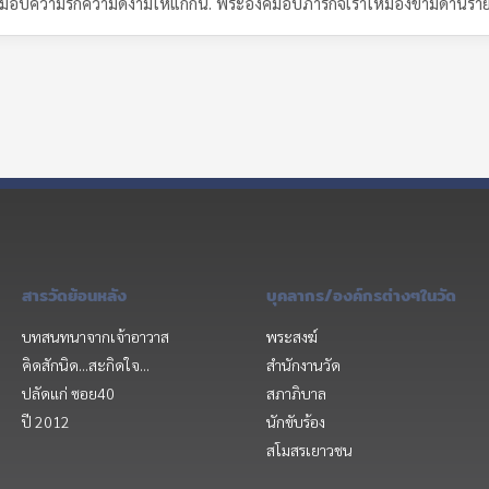
ที่จะมอบความรักความดีงามให้แก่กัน. พระองค์มอบภารกิจเราให้มองข้ามด้านร้า
สารวัดย้อนหลัง
บุคลากร/องค์กรต่างๆในวัด
บทสนทนาจากเจ้าอาวาส
พระสงฆ์
คิดสักนิด...สะกิดใจ...
สำนักงานวัด
ปลัดแก่ ซอย40
สภาภิบาล
ปี 2012
นักขับร้อง
สโมสรเยาวชน