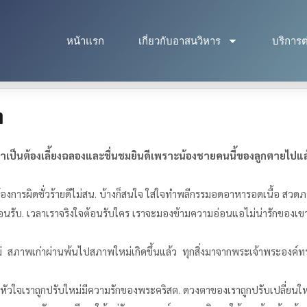
หน้าแรก
เกี่ยวกับอาสนวิหาร
บริการต
ต
ำเป็นต้อง
เลี้ยง
ฉลอง
และ
ชื่น
ชม
ยินดี
เพราะ
น้องชาย
คน
นี้
ของ
ลูก
ตาย
ไป
แล
การผิดชั่วร้ายดีไม่สน. บ้างก็สนใจ ใส่ใจทำพลีกรรมอดอาหารอดเนื้อ สว
นรับ. เวลาเราจริงใจต้อนรับใคร เราจะมองข้ามความอ่อนแอไม่น่ารักของเข
สร้างใหม่ สภาพ​เก่า​ผ่าน​พ้น​ไปสภาพ​ใหม่​เกิดขึ้น​แล้ว ทุก​สิ่ง​มา​จาก​พระ​เจ้าพระองค์
หัวใจเราถูกปรับใหม่มีความรักของพระคริสต. ดวงตาของเราถูกปรับเปลี่ยนให