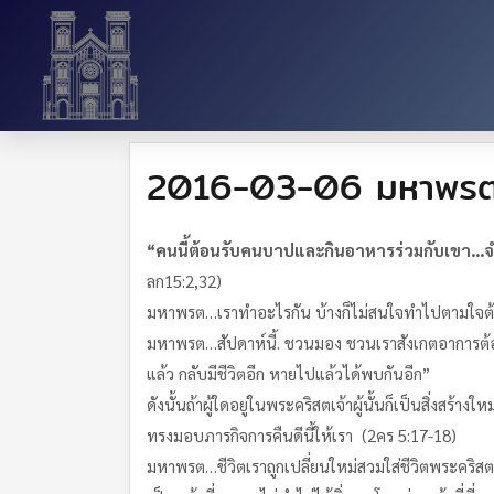
2016-03-06 มหาพร
“​
คน
นี้
ต้อนรับ
คน
บาป
และ
กิน
อาหาร
ร่วมกับ
เขา
…​
จ
ลก15:2,32)
มหาพรต…เราทำอะไรกัน บ้างก็ไม่สนใจทำไปตามใจต้อง
มหาพรต…สัปดาห์นี้. ชวนมอง ชวนเราสังเกตอาการต้อ
แล้ว กลับมีชีวิตอีก หายไปแล้วได้พบกันอีก”
ดังนั้นถ้า​ผู้ใด​อยู่​ใน​พระ​คริสต​เจ้าผู้​นั้น​ก็​เป็น​สิ่ง​
ทรง​มอบ​ภารกิจ​การ​คืน​ดี​นี้​ให้​เรา (2คร 5:17-18)
มหาพรต…ชีวิตเราถูกเปลี่ยนใหม่สวมใส่ชีวิตพระคริสต