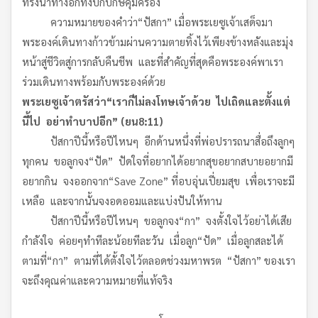
ทรงนำทางอีกทั้งปกปักษ์คุ้มครอง
ความหมายของคำว่า“ปัสกา” เมื่อพระเยซูเจ้าเสด็จมา
พระองค์เดินทางก้าวข้ามผ่านความตายทิ้งไว้เพียงข้างหลังและมุ่ง
หน้าสู่ชีวิตสู่การกลับคืนชีพ และที่สำคัญที่สุดคือพระองค์พาเรา
ร่วมเดินทางพร้อมกับพระองค์ด้วย
พระเยซูเจ้าตรัสว่า
“
เราก็ไม่ลงโทษเจ้าด้วย
ไปเถิด
และตั้งแต่
นี้ไป
อย่าทำบาปอีก
” (
ยน
8:11)
ปัสกาปีนี้หรือปีไหนๆ อีกด้านหนึ่งที่พ่อปรารถนาสื่อถึงลูกๆ
ทุกคน ขอลูกจง“ปัด” ปัดใจที่อยากได้อยากสุขอยากสบายอยากมี
อยากกิน จงออกจาก“Save Zone” ที่อบอุ่นเปี่ยมสุข เพื่อเราจะมี
เหลือ และจากนั้นจงอดออมและแบ่งปันให้ทาน
ปัสกาปีนี้หรือปีไหนๆ ขอลูกจง“กา” จงตั้งใจไว้อย่าได้เสีย
กำลังใจ ค่อยๆทำทีละน้อยทีละวัน เมื่อลูก“ปัด” เมื่อลูกสละได้
ตามที่“กา” ตามที่ได้ตั้งใจไว้ตลอดช่วงมหาพรต “ปัสกา” ของเรา
จะถึงคุณค่าและความหมายที่แท้จริง