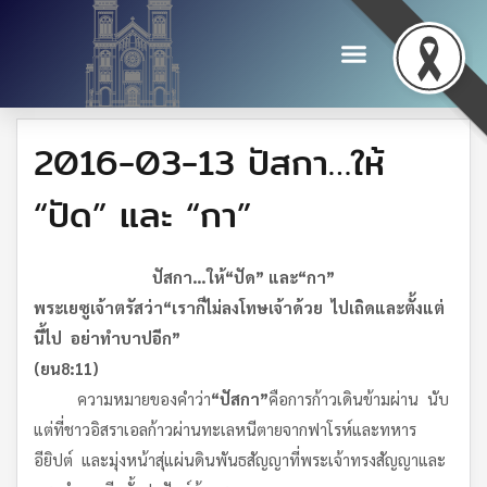
2016-03-13 ปัสกา…ให้
“ปัด” และ “กา”
ปัสกา
…
ให้
“
ปัด
”
และ
“
กา
”
พระเยซูเจ้าตรัสว่า
“
เราก็ไม่ลงโทษเจ้าด้วย
ไปเถิด
และตั้งแต่
นี้ไป
อย่าทำบาปอีก
”
(
ยน
8:11)
ความหมายของคำว่า
“
ปัสกา
”
คือการก้าวเดินข้ามผ่าน นับ
แต่ที่ชาวอิสราเอลก้าวผ่านทะเลหนีตายจากฟาโรห์และทหาร
อียิปต์ และมุ่งหน้าสุ่แผ่นดินพันธสัญญาที่พระเจ้าทรงสัญญาและ