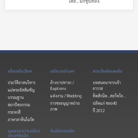
โดย…นกขุนทอง
.
เกี่ยวกับวัดฯ
บริการต่างๆ
สารวัดย้อนหลัง
ประวัติอาสนวิหาร
ล้างบาปทารก /
บทสนทนาจากเจ้า
Baptisms
อาวาส
แม่พระอัสสัมชัญ
แต่งงาน / Wedding
คิดสักนิด...สะกิดใจ...
บรรณฐาน
การขออนุญาตถ่าย
ปลัดแก่ ซอย40
สถาปัตยกรรม
ภาพ
ปี 2012
กระจกสี
ภาษาลาตินในวัด
บุคลากร/องค์กร
ลิงค์คาทอลิก
ต่างๆในวัด