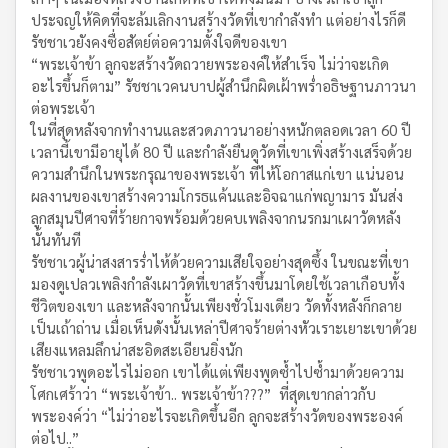
ประจญให้คิดที่จะล้มเลิกงานสร้างวัดที่เขากำลังทำ แต่อย่างไรก็ดี
รัชชาเวยังคงซื่อสัตย์ต่อความตั้งใจดีของเขา
“พระเจ้าข้า ลูกจะสร้างวัดถวายพระองค์ให้สำเร็จ ไม่ว่าจะเกิด
อะไรขึ้นก็ตาม” รัชชาเวคนบาปผู้สำนึกผิดเฝ้าพร่ำอธิษฐานภาวนา
ต่อพระเจ้า
ในที่สุดหลังจากทำงานและสวดภาวนาอย่างหนักตลอดเวลา 60 ปี
เวลานี้เขามีอายุได้ 80 ปี และกำลังยืนดูวัดที่เขาเพิ่งสร้างเสร็จด้วย
ความสำนึกในพระกรุณาของพระเจ้า ที่ไห้โอกาสแก่เขา แน่นอน
ผลงานของเขาสร้างความโกรธแค้นและอิจฉาแก่พญามาร มันส่ง
ลูกสมุนปีศาจที่ร้ายกาจพร้อมด้วยคบเพลิงจากนรกมาเผาวัดหลัง
นั้นทันที
รัชชาเวผู้น่าสงสารร่ำไห้ด้วยความเสียใจอย่างสุดซึ้ง ในขณะที่เขา
มองดูเปลวเพลิงกำลังเผาวัดที่เขาสร้างขึ้นมาโดยใช้เวลาเกือบทั้ง
ชีวิตของเขา และหลังจากนั้นเพียงชั่วโมงเดียว วัดทั้งหลังก็กลาย
เป็นเถ้าถ่าน เมื่อเห็นดังนั้นเหล่าปีศาจร้ายต่างหัวเราะเยาะเขาด้วย
เสียงแหลมลึกน่าสะอิดสะเอียนยิ่งนัก
รัชชาเวพูดอะไรไม่ออก เขาได้แต่เพียงพูดซ้ำไปซ้ำมาด้วยความ
โศกเศร้าว่า “พระเจ้าข้า.. พระเจ้าข้า???” ที่สุดเขากล่าวกับ
พระองค์ว่า “ไม่ว่าอะไรจะเกิดขึ้นอีก ลูกจะสร้างวัดของพระองค์
ต่อไป..”