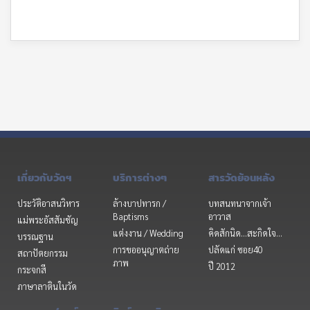
เกี่ยวกับวัดฯ
บริการต่างๆ
สารวัดย้อนหลัง
ประวัติอาสนวิหาร
ล้างบาปทารก /
บทสนทนาจากเจ้า
Baptisms
อาวาส
แม่พระอัสสัมชัญ
แต่งงาน / Wedding
คิดสักนิด...สะกิดใจ...
บรรณฐาน
การขออนุญาตถ่าย
ปลัดแก่ ซอย40
สถาปัตยกรรม
ภาพ
ปี 2012
กระจกสี
ภาษาลาตินในวัด