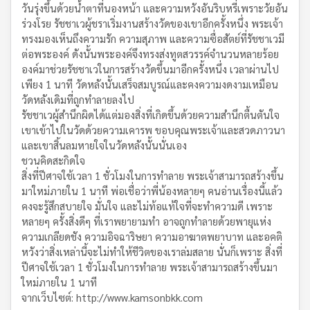
วันรุ่งขึ้นด้วยน้ำตาที่นองหน้า และความหวังอันริบหรี่เพราะวัยอัน
ร่วงโรย รัชชาเวผู้ชราเริ่มงานสร้างวัดของเขาอีกครั้งหนึ่ง พระเจ้า
ทรงมองเห็นถึงความรัก ความสุภาพ และความซื่อสัตย์ที่รัชชาเวมี
ต่อพระองค์ ดังนั้นพระองค์จึงทรงส่งทูตสวรรค์จำนวนหลายร้อย
องค์มาช่วยรัชชาเวในการสร้างวัดขึ้นมาอีกครั้งหนึ่ง เวลาผ่านไป
เพียง 1 นาที วัดหลังนั้นเสร็จสมบูรณ์และคงความงดงามเหมือน
วัดหลังเดิมที่ถูกทำลายลงไป
รัชชาเวผู้สำนึกผิดได้แต่มองสิ่งที่เกิดขึ้นด้วยความสำนึกตื้นตันใจ
เขาเข้าไปในวัดด้วยความเคารพ ขอบคุณพระเจ้าและสวดภาวนา
และเขาสิ้นลมหายใจในวัดหลังนั้นนั่นเอง
ชวนคิดสะกิดใจ
สิ่งที่ปีศาจใช้เวลา 1 ชั่วโมงในการทำลาย พระเจ้าสามารถสร้างขึ้น
มาใหม่ภายใน 1 นาที พ่อเชื่อว่าพี่น้องหลายๆ คนอ่านเรื่องนี้แล้ว
คงจะรู้สึกสบายใจ มั่นใจ และไม่ท้อแท้ใจที่จะทำความดี เพราะ
หลายๆ ครั้งสิ่งดีๆ ที่เราพยายามทำ อาจถูกทำลายด้วยพายุแห่ง
ความเกลียดชัง ความอิจฉาริษยา ความอาฆาตพยาบาท และอคติ
หวังว่าสิ่งเหล่านี้จะไม่ทำให้ชีวิตของเราล่มสลาย นั่นก็เพราะ สิ่งที่
ปีศาจใช้เวลา 1 ชั่วโมงในการทำลาย พระเจ้าสามารถสร้างขึ้นมา
ใหม่ภายใน 1 นาที
จากเว็บไซต์: http://www.kamsonbkk.com