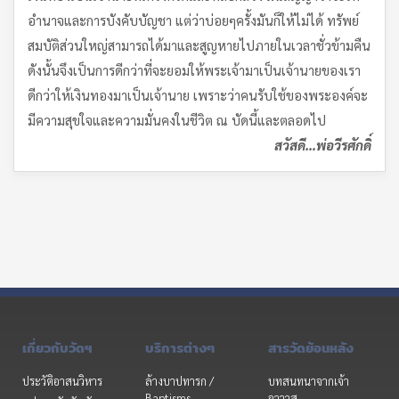
อำนาจและการบังคับบัญชา แต่ว่าบ่อยๆครั้งมันก็ให้ไม่ได้ ทรัพย์
สมบัติส่วนใหญ่สามารถได้มาและสูญหายไปภายในเวลาชั่วข้ามคืน
ดังนั้นจึงเป็นการดีกว่าที่จะยอมให้พระเจ้ามาเป็นเจ้านายของเรา
ดีกว่าให้เงินทองมาเป็นเจ้านาย เพราะว่าคนรับใช้ของพระองค์จะ
มีความสุขใจและความมั่นคงในชีวิต ณ บัดนี้และตลอดไป
สวัสดี…พ่อวีรศักดิ์
เกี่ยวกับวัดฯ
บริการต่างๆ
สารวัดย้อนหลัง
ประวัติอาสนวิหาร
ล้างบาปทารก /
บทสนทนาจากเจ้า
Baptisms
อาวาส