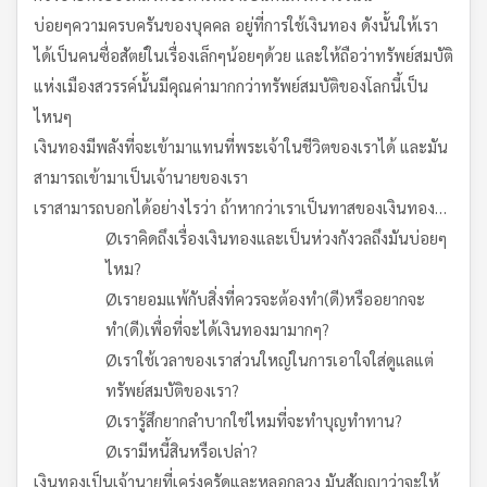
บ่อยๆความครบครันของบุคคล อยู่ที่การใช้เงินทอง ดังนั้นให้เรา
ได้เป็นคนซื่อสัตย์ในเรื่องเล็กๆน้อยๆด้วย และให้ถือว่าทรัพย์สมบัติ
แห่งเมืองสวรรค์นั้นมีคุณค่ามากกว่าทรัพย์สมบัติของโลกนี้เป็น
ไหนๆ
เงินทองมีพลังที่จะเข้ามาแทนที่พระเจ้าในชีวิตของเราได้ และมัน
สามารถเข้ามาเป็นเจ้านายของเรา
เราสามารถบอกได้อย่างไรว่า ถ้าหากว่าเราเป็นทาสของเงินทอง…
Øเราคิดถึงเรื่องเงินทองและเป็นห่วงกังวลถึงมันบ่อยๆ
ไหม?
Øเรายอมแพ้กับสิ่งที่ควรจะต้องทำ(ดี)หรืออยากจะ
ทำ(ดี)เพื่อที่จะได้เงินทองมามากๆ?
Øเราใช้เวลาของเราส่วนใหญ่ในการเอาใจใส่ดูแลแต่
ทรัพย์สมบัติของเรา?
Øเรารู้สึกยากลำบากใช่ไหมที่จะทำบุญทำทาน?
Øเรามีหนี้สินหรือเปล่า?
เงินทองเป็นเจ้านายที่เคร่งครัดและหลอกลวง มันสัญญาว่าจะให้