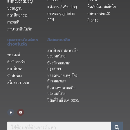
แม่พระอัสสัมชัญ
แต่งงาน / Wedding
คิดสักนิด...สะกิดใจ...
บรรณฐาน
การขออนุญาตถ่าย
ปลัดแก่ ซอย40
สถาปัตยกรรม
ภาพ
ปี 2012
กระจกสี
ภาษาลาตินในวัด
บุคลากร/องค์กร
ลิงค์คาทอลิก
ต่างๆในวัด
สภาสังฆราชคาทอลิก
พระสงฆ์
ประเทศไทย
สำนักงานวัด
อัครสังฆมณฑล
กรุงเทพฯ
สภาภิบาล
หอจดหมายเหตุ อัคร
นักขับร้อง
สังฆมณฑลฯ
สโมสรเยาวชน
สื่อมวลชนคาทอลิก
ประเทศไทย
ปีศักดิ์สิทธิ์ ค.ศ. 2025