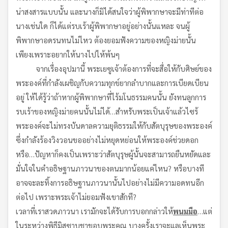
น่าสงสารแบบนั้น และนางก็มิได้สนใจว่าผู้พิพากษาจะมีท่าทีต่อ
นางเช่นใด ก็ได้แต่รบเร้าผู้พิพากษาอยู่อย่างนั้นแหละ จนผู้
พิพากษาอดรนทนไม่ไหว ต้องยอมฟังความของหญิงม่ายนั้น
เพียงเพราะอยากให้นางไปไห้พ้นๆ
จากเรื่องอุปมานี้ พระเยซูเจ้าต้องการที่จะสื่อให้กับศิษย์ของ
พระองค์ที่กำลังเผชิญกับความทุกข์ยากลำบากและการเบียดเบียน
อยู่ ให้ได้รู้ว่าถ้าหากผู้พิพากษาที่ไร้มโนธรรมคนนั้น ยังทนลูกการ
รบเร้าของหญิงม่ายคนนั้นไม่ได้…สำหรับพระเป็นเจ้าแล้วไซร้
พระองค์จะไม่ทรงบันดาลความยุติธรรมให้กับสัตบุรุษของพระองค์
ซึ่งกำลังร้องวิงวอนขออย่างไม่หยุดหย่อนให้พระองค์ช่วยดอก
หรือ…ปัญหาก็คงเป็นเพราะว่าสัตบุรุษผู้นั้นจะสามารถยืนหยัดและ
มั่นใจในคำอธิษฐานภาวนาของตนมากน้อยแค่ไหน? หรือบางที
อาจจะละทิ้งการอธิษฐานภาวนานั้นไปอย่างไม่มีความอดทนอีก
ต่อไป เพราะพระเจ้าไม่ยอมฟังเขาสักที?
เวลาที่เราสวดภาวนา เรามักจะได้รับการบอกกล่าวให้
พนมมือ
…แต่
ในระหว่างพิธีมิสซาบูชาขอบพระคุณ บางครั้งเราจะแลเห็นพระ