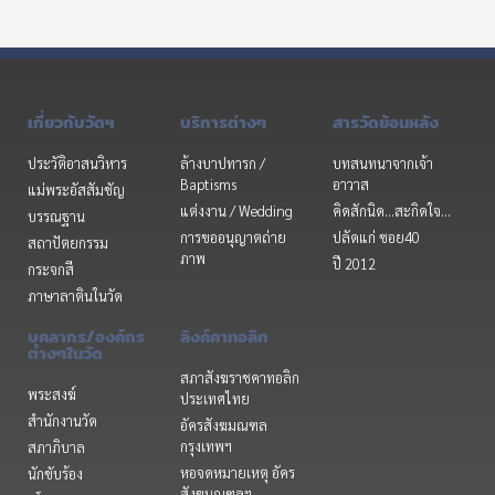
เกี่ยวกับวัดฯ
บริการต่างๆ
สารวัดย้อนหลัง
ประวัติอาสนวิหาร
ล้างบาปทารก /
บทสนทนาจากเจ้า
Baptisms
อาวาส
แม่พระอัสสัมชัญ
แต่งงาน / Wedding
คิดสักนิด...สะกิดใจ...
บรรณฐาน
การขออนุญาตถ่าย
ปลัดแก่ ซอย40
สถาปัตยกรรม
ภาพ
ปี 2012
กระจกสี
ภาษาลาตินในวัด
บุคลากร/องค์กร
ลิงค์คาทอลิก
ต่างๆในวัด
สภาสังฆราชคาทอลิก
พระสงฆ์
ประเทศไทย
สำนักงานวัด
อัครสังฆมณฑล
กรุงเทพฯ
สภาภิบาล
หอจดหมายเหตุ อัคร
นักขับร้อง
สังฆมณฑลฯ