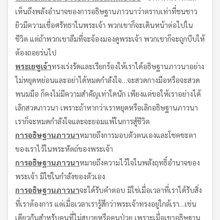
เห็นถึงพลังอำนาจของการอธิษฐานภาวนาว่าตราบเท่าที่ชนชาว
ยิวมีความเชื่อศรัทธาในพระเจ้า พวกเขาก็จะเดินหน้าต่อไปใน
ชีวิต แต่ถ้าพวกเขาลืมที่จะจ้องมองดูพระเจ้า พวกเขาก็จะถูกบีบให้
ต้องถอยร่นไป
พระเยซูเจ้า
ทรงเร่งรัดและเรียกร้องให้เราได้อธิษฐานภาวนาอย่าง
ไม่หยุดหย่อนและอย่าได้หมดกำลังใจ…จะสวดกางมือหรือจะสวด
พนมมือ ก็คงไม่มีความสำคัญเท่าใดนัก เพียงแต่ขอให้เราอย่างได้
เลิกสวดภาวนา เพราะถ้าหากว่าเราหยุดหรือเลิกอธิษฐานภาวนา
เราก็จะหมดกำลังใจและจะยอมแพ้ในการสู้ชีวิต
การอธิษฐานภาวนา
หมายถึงการมอบตัวตนเองและโชคชะตา
ของเราไว้ในพระหัตถ์ของพระเจ้า
การอธิษฐานภาวนา
หมายถึงความไว้ใจในพลังฤทธิ์อำนาจของ
พระเจ้า มิใช่ในกำลังของตัวเอง
การอธิษฐานภาวนา
จะได้รับคำตอบ มิใช่เมื่อเวลาที่เราได้รับสิ่ง
ที่เราต้องการ แต่เมื่อเวลาเรารู้สึกว่าพระเจ้าทรงอยู่ใกล้เรา…เช่น
เดียวกันสำหรับคนที่ไม่สบายหรือคนป่วย เพราะเมื่อเขาอธิษฐาน