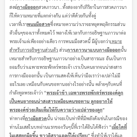
สงฆ์
กางมือออก
สวดภาวนา…ทั้งสองอากัปกิริยาในการสวดภาวนา
ก็ให้ความหมายที่แตกต่างกัน แต่ว่าดีด้วยกันทั้งคู่
เวลาที่เรา
พนมมือสวด
ซึ่งหมายความว่าเราจะหยุดพฤติกรรมส่วน
ตัวอื่นๆของเราทั้งหมดไว้ พลางให้เวลากับการอธิษฐานภาวนาต่อ
พระเจ้าแต่เพียงอย่างเดียว การพนมมือสวดนี้ มีผู้บอกว่า
เหมาะ
สำหรับการอธิษฐานส่วนตัว
ส่วน
การภาวนาแบบกางมือออก
นั้น
เหมาะสำหรับการอธิษฐานภาวนาอย่างเป็นสาธารณะ อันเป็นการ
ยอมรับว่าเฉพาะพระพักตร์พระเจ้า เราเป็นคนยากจนน่าสงสาร
การกางมือออกนั้น เป็นการแสดงให้เห็นว่ามือเราว่างเปล่าไม่มี
อะไรเลย เหมือนกับคนขอทานอย่างไรอย่างนั้น คล้ายๆกับคนที่
กำลังทูลพระเจ้าว่า “
พระเจ้าข้า เฉพาะพระพักตร์พระองค์ลูก
เป็นคนยากจนน่าสงสารเหมือนคนขอทาน ลูกอยากให้
พระองค์ช่วยเติมเต็มให้กับความว่างเปล่าของลูก
”
ท่าทางที่
กางมือสวด
นั้น น่าจะเป็นท่าทีที่มีพลังดังเช่นในกรณีของ
ท่านโมเสสในบทอ่านแรกของวันๆนี้ที่เราได้ยินได้ฟังว่า “
เมื่อใดที่
โมเสสยกมือขึ้น ชาวอิสราแอลก็ได้เปรียบ
” ซึ่งทำให้เราได้แล