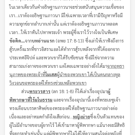
ในเวลาเดียวกันคำอธิษฐานภาวนาจะช่วยสนับสนุนความเชื่อของ
เรา…เราต้องอธิษฐานภาวนา มิใช่เฉพาะเวลาที่เรามีปัญหาหรือมี
ความทุกข์ยากลำบากเท่านั้น แต่เราต้องอธิษฐานภาวนาตลอด
เวลา…ให้เราหันไปหาพระเจ้า พระผู้ซึ่งเราไว้วางใจเป็นพิเศษ
ข้อคิด…
จาก
บทอ่านแรก
(อพย 17: 8-13) ซึ่งเล่าให้เราฟังถึงการ
สู้รบครั้งแรกที่ชาวอิสราแอลได้ทำการสู้รบหลังจากที่ได้ออกจาก
ประเทศอีจิปต์ และพวกเขาก็ได้รับชัยชนะ ซึ่งมิใช่จากความ
สามารถเก่งกาจของพวกเขา แต่โดยเฉพาะอย่างยิ่งได้มา
จากฤทธา
นุภาพของพระเจ้าที่
โมเสส
ผู้นำของพวกเขา ได้เป็นคนกลางทูล
วิงวอนขอพระองค์ให้ทรงช่วยเหลือพวกเขา
ส่วน
พระวรสาร
(ลก 18: 1-8) ก็ได้เล่าเรื่องอุปมา
ผู้
พิพากษาที่ไร้มโนธรรม
และจากเรื่องอุปมานี้เองที่พระเยซูเจ้า
ทรงเตือนบรรดาศิษย์ของพระองค์ให้อธิษฐานภาวนาอย่างต่อ
เนื่องและอย่าหมดกำลังใจเสียก่อน…
หญิงม่าย
ซึ่งเป็นตัวแทนของ
ผู้ไม่มีอำนาจขอบผู้ยากไร้ ได้เข้ามาหาผู้พิพากษา แม้นางจะมีสิทธิ
ที่จะกระทำเช่นนั้น แต่ผู้พิพากษาก็ไม่ได้ให้ความสนใจต่อหญิงที่