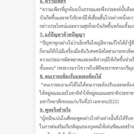
6.
ความเพียร
“ความเพียรที่ถูกต้องเป็นธรรมและพึงประสงค์นั้นคือค
บังเกิดขึ้นและระวังรักษามิให้เสื่อมสิ้นไปอย่างหนึ่
กล่าวประโยชน์และความสุขก็จะบังเกิดขึ้นพร้อมทั้
7.
แก้ปัญหาด้วยปัญญา
“ปัญหาทุกอย่างไม่ว่าเล็กหรือใหญ่มีทางแก้ไขได้ถ้ารู
ก็ตามก็ยังไม่มีเครื่องมืออันวิเศษชนิดใดสามารถขบคิด
ความประมาทผิดพลาดและอคติต่างๆมิให้เกิดขึ้นช่วยให
ขั้นตอน” (พระบรมราโชวาทในพิธีพระราชทานปริญญ
8.
คนเราจะต้องรับและจะต้องให้
“คนเราจะเอาแต่ได้ไม่ได้คนเราจะต้องรับและจะต้องให
ให้หมู่คณะและในชาติทำให้หมู่คณะและชาติประชาชนทั
มหาวิทยาลัยขอนแก่นวันที่20 เมษายน2521)
9.
พูดจริง
ทำจริง
“ผู้หนักแน่นในสัจจะพูดอย่างไรทำอย่างนั้นจึงได้รั
ในการส่งเสริมเกียรติคุณของบุคคลให้เด่นชัดและสร