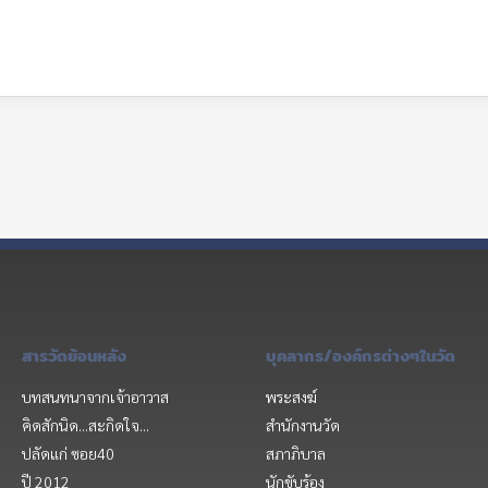
สารวัดย้อนหลัง
บุคลากร/องค์กรต่างๆในวัด
บทสนทนาจากเจ้าอาวาส
พระสงฆ์
คิดสักนิด...สะกิดใจ...
สำนักงานวัด
ปลัดแก่ ซอย40
สภาภิบาล
ปี 2012
นักขับร้อง