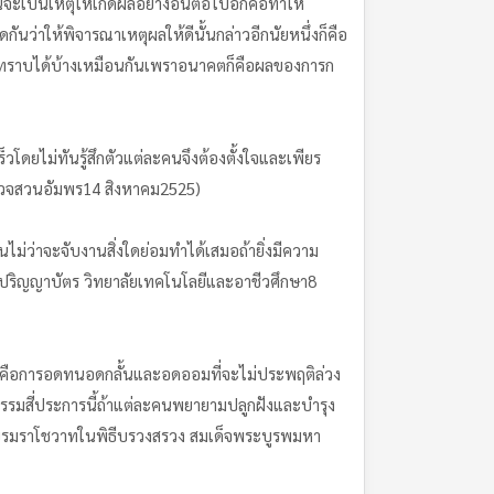
ณะนี้จะเป็นเหตุให้เกิดผลอย่างอื่นต่อไปอีกคือทำให้
ดกันว่าให้พิจารณาเหตุผลให้ดีนั้นกล่าวอีกนัยหนึ่งก็คือ
จะทราบได้บ้างเหมือนกันเพราอนาคตก็คือผลของการก
โดยไม่ทันรู้สึกตัวแต่ละคนจึงต้องตั้งใจและเพียร
ำรวจสวนอัมพร14 สิงหาคม2525)
นไม่ว่าจะจับงานสิ่งใดย่อมทำได้เสมอถ้ายิ่งมีความ
านปริญญาบัตร วิทยาลัยเทคโนโลยีและอาชีวศึกษา8
สามคือการอดทนอดกลั้นและอดออมที่จะไม่ประพฤติล่วง
ณธรรมสี่ประการนี้ถ้าแต่ละคนพยายามปลูกฝังและบำรุง
ระบรมราโชวาทในพิธีบรวงสรวง สมเด็จพระบูรพมหา