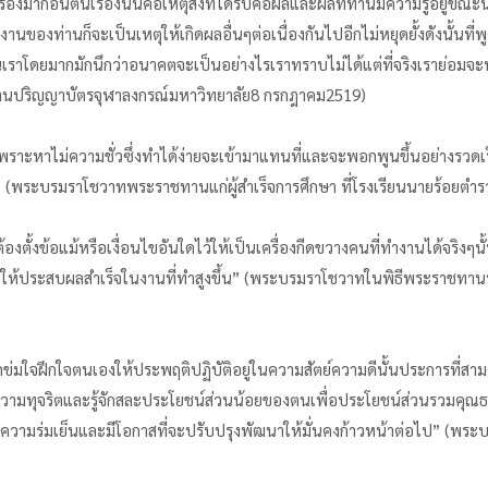
้นเรื่องมาก่อนต้นเรื่องนั้นคือเหตุสิ่งที่ได้รับคือผลและผลที่ท่านมีความรู้อยู่ข
งานของท่านก็จะเป็นเหตุให้เกิดผลอื่นๆต่อเนื่องกันไปอีกไม่หยุดยั้งดังนั้นที่พู
ราโดยมากมักนึกว่าอนาคตจะเป็นอย่างไรเราทราบไม่ได้แต่ที่จริงเราย่อม
านปริญญาบัตรจุฬาลงกรณ์มหาวิทยาลัย8 กรกฎาคม2519)
าะหาไม่ความชั่วซึ่งทำได้ง่ายจะเข้ามาแทนที่และจะพอกพูนขึ้นอย่างรวดเร็ว
” (พระบรมราโชวาทพระราชทานแก่ผู้สำเร็จการศึกษา ที่โรงเรียนนายร้อยต
ตั้งข้อแม้หรือเงื่อนไขอันใดไว้ให้เป็นเครื่องกีดขวางคนที่ทำงานได้จริงๆนั้
ะช่วยให้ประสบผลสำเร็จในงานที่ทำสูงขึ้น” (พระบรมราโชวาทในพิธีพระราชท
จักข่มใจฝึกใจตนเองให้ประพฤติปฏิบัติอยู่ในความสัตย์ความดีนั้นประการที่
ชั่วความทุจริตและรู้จักสละประโยชน์ส่วนน้อยของตนเพื่อประโยชน์ส่วนรวมคุ
ขความร่มเย็นและมีโอกาสที่จะปรับปรุงพัฒนาให้มั่นคงก้าวหน้าต่อไป” (พ