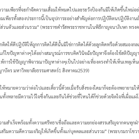
วามเพียรที่จะกำจัดความเสื่อมให้หมดไปและระวังป้องกันมิให้เกิดขึ้นใหม่อย่
งความเพียรทั้งสองประการนี้เป็นอุปการะอย่างสำคัญต่อการปฏิบัติตนปฏิบัติงานถ
งแก่ส่วนตัวและส่วนรวม” (พระราชดำรัสพระราชทานในพิธีกาญจนาภิเษก ทรง
้จักคิดให้ดีปฏิบัติให้ถูกการคิดได้ดีนั้นมิใช่การคิดได้ด้วยลูกคิดหรือด้วยส
แก้ไขปัญหาต่างๆได้อย่างสมบูรณ์การขบคิดวินิจฉัยปัญหาจึงต้องใช้สติปัญญาคือ
้การใช้ปัญญาพิจารณาปัญหาต่างๆเป็นไปอย่างเที่ยงตรงทำให้เห็นเหตุเห็นผลท
าบัตร มหาวิทยาลัยธรรมศาสตร์1 สิงหาคม2539)
้หมายความว่าต่อไปและเดี๋ยวนี้ด้วยเมื่อรับสิ่งของใดมาก็จะต้องพยายามให้
้งหลายมีความไว้ใจซึ่งกันและกันได้ช่วยที่ไหนได้ก็ช่วยด้วยจิตใจที่เผื่
บความสำเร็จพร้อมทั้งความศรัทธาเชื่อถือและความยกย่องสรรเสริญจากคนทุกฝ่
้างเสริมความดีความเจริญให้เกิดขึ้นทั้งแก่บุคคลและส่วนรวม” (พระบรมรา