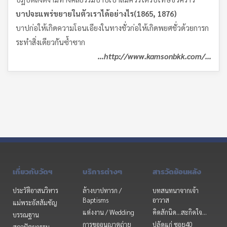
บาปจะแพร่ขยายในตัวเราได้อย่างไร
(1865, 1876)
บาปก่อให้เกิดความโอนเอียงในทางชั่วก่อให้เกิดพยศชั่วด้วยการก
ระทำสิ่งเดียวกันซ้ำซาก
…
http://www.kamsonbkk.com/…
เกี่ยวกับวัดฯ
บริการต่างๆ
สารวัดย้อนหลัง
ประวัติอาสนวิหาร
ล้างบาปทารก /
บทสนทนาจากเจ้า
Baptisms
อาวาส
แม่พระอัสสัมชัญ
แต่งงาน / Wedding
คิดสักนิด...สะกิดใจ...
บรรณฐาน
การขออนุญาตถ่าย
ปลัดแก่ ซอย40
สถาปัตยกรรม