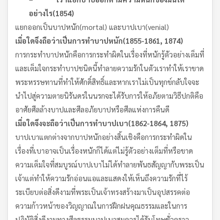
อย่างไร
(1854)
แยกออกเป็นบาปหนัก(mortal) และบาปเบา(venial)
เมื่อใดจึงถือว่าเป็นการทำบาปหนัก
(1855-1861, 1874)
การกระทำบาปหนักคือการกระทำผิดในเรื่องที่หนักรู้ตัวอย่างเต็มที่
และเต็มใจกระทำบาปชนิดนี้ทำลายความรักในตัวเราทำให้เราขาด
พระหรรษทานที่ทำให้ศักดิ์สิทธิ์และหากเราไม่เป็นทุกข์กลับใจจะ
นำไปสู่ความตายนิรันดรในนรกจะได้รับการให้อภัยตามวิธีปกติคือ
อาศัยศีลล้างบาปและศีลอภัยบาปหรือศีลแห่งการคืนดี
เมื่อใดจึงจะถือว่าเป็นการทำบาปเบา
(1862-1864, 1875)
บาปเบาแตกต่างจากบาปหนักอย่างสิ้นเชิงคือการกระทำผิดใน
เรื่องที่เบาอาจเป็นเรื่องหนักก็ได้แต่ไม่รู้ตัวอย่างเต็มที่หรือขาด
ความเต็มใจที่สมบูรณ์บาปเบาไม่ได้ทำลายพันธสัญญากับพระเป็น
เจ้าแต่ทำให้ความรักอ่อนแอและแสดงให้เห็นถึงความรักที่ไร้
ระเบียบต่อสิ่งดีงามที่พระเป็นเจ้าทรงสร้างมาเป็นอุปสรรคต่อ
ความก้าวหน้าของวิญญาณในการฝึกฝนคุณธรรมและในการ
ปฏิบัติสิ่งดีงามทางศีลธรรมบาปเบาสมควรได้รับโทษชั่วคราว