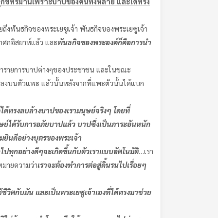
้องทนทุกข์ทรมานเพราะบาปของคนทั้งหลาย และได้ทรง
อ่ยถึงพันธกิจของพระเยซูเจ้า พันธกิจของพระเยซูเจ้า
าศกอิสยาห์แล้ว และ
พันธกิจของพระองค์ก็คือการนำ
จะทำรายการบาปต่างๆของประชาชน และในขณะ
ปลงบนตัวแพะ แล้วนั้นหลังจากที่แพะตัวนั้นได้แบก
ค์ได้ทรงลบล้างบาปของเรามนุษย์จริงๆ โดยที่
ษย์ได้รับการอภัยบาปแล้ว บาปซึ่งเป็นภาระอันหนัก
ชมยินดีอย่างบุตรของพระเจ้า
ไปทุกอย่างดีๆจะเกิดขึ้นกับตัวเราแบบอัตโนมัติ
…เรา
ก็หมายความว่า
เราจะต้องทำการต่อสู่ดิ้นรนไปเรื่อยๆ
้ชีวิตกับมัน และเป็นพระเยซูเจ้าเองที่ได้ทรงมาช่วย