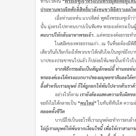
ท่านไว้ดังนี้
“
พระเยซูเจ้าทรงเป็นพระผู้สถิตอยู่แต
ประทานพระจิตศักดิ์สิทธิ์มายังชนชาติอิสราเอลให
เมื่อท่านยอห์น แบปติสต์ พูดถึงพระเยซูเจ้าว่
นั้น มุ่งตรงไปหาคนบาปเป็นพิเศษ พระองค์ทรงเป็นผู
คนบาปให้กลับมาหาพระเจ้า
…แต่พระองค์จะกระทำกา
ในสมัยของพระธรรมเก่า…ณ วันที่จะต้องมีพิธีใช
เดียวกันก็เรียกร้องให้พวกเขาได้กลับใจเป็นทุกข์ถ
บาปของประชาชนไปแล้ว ก็ปล่อยให้แพะนั้นเข้าไปในถ
จากพิธีกรรมอันเป็นสัญลักษณ์นี้ ท่านยอห์น
พระองค์เองได้ทรงแบกบาปของมนุษยชาติและได้ทรงทิ้
อึ้งสำหรับเรามนุษย์ ก็ได้ถูกยกให้พ้นไปจากตัวเราด
อย่างไรก็ตาม
เรายังต้องแสดงความรับผิดชอบต
จะยังไม่ได้กลายเป็น
“
คนใหม่
”
ในทันทีทันใด ความอ่อน
ตลอดทั้งชีวิต
บาปมิใช่เป็นอะไรที่เรามนุษย์จะทำการลบล้างใ
ไถ่กู้เรามนุษย์ให้พ้นจากเงื่อนไขนี้ เพื่อให้เราสามา