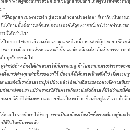
่นิรันดร์ พระผู้ต้องสิ้นพระชนม์เฉกเช่นลูกแกะปัสกาและผู้รับใช้ที่ต
ม่
”
า
“
นี่คือลูกแกะของพระเจ้า ผู้ทรงลบล้างบาปของโลก
”
ก็เท่ากับเป็นการเ
้รับใช้ท่านนั้นซึ่งการเสด็จมาของพระองค์ได้ถูกพยากรณ์เอาไว้จากท่านประก
รนี้ได้อย่างไร?
้โทษบาป ชนชาวยิวจะเลือกเอาลูกแพะตัวหนึ่ง พระสงฆ์ผู้ประกอบพิธี
ึงบาป พลางวางมือลงบนหัวของแพะตัวนั้น แล้วก็กดมือลงไป อันเป็นการวางบา
ิ่นทุรกันดารต่อไป
 ผู้ทำพิธีล้าง ก็คงได้นำเอามาใช้กับพระเยซูเจ้าในความหมายที่ว่าพระอง
งบาปต่างๆเหล่านั้นของเราไว้เบื้องหลังให้กลายเป็นอดีตไป เมื่อเรามนุ
้วย และดังนี้เราก็สามารถมุ่งไปข้างหน้าได้อย่างอิสระและอย่างมีความชื่น
่อบาปของเรา แม้ว่าเราจะได้รับการอภัยบาปแล้วก็ตาม ก็มิใช่ว่าแต่นี้ต่อ
แอ นิสัยที่ไม่ดีและความอยากที่ไม่เป็นระเบียบ ก็จะยังอยู่ในตัวเรา ทั้งนี้
ห้ออกไปจากตัวเราได้ง่ายๆ…
บาปเป็นเหมือนเงื่อนไขที่เราจะต้องอยู่และใช
รถมีชีวิตใหม่ในพระเจ้า