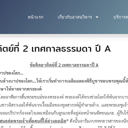
หน้าแรก
เกี่ยวกับอาสนวิหาร
บริการต
ตย์ที่ 2 เทศกาลธรรมดา ปี A
ข้อคิดอาทิตย์ที่ 2
เทศกาล
ธรรมดา
ปี
A
งบาปของโลก
…
ลบล้างบาปของโลก
…
ให้เราเริ่มทำการเฉลิมฉลองพิธีบูชาขอบพระคุณน
กษาให้หายจากพระองค์
ดยอาศัยการสิ้นพระชนม์ของพระองค์ พระองค์ได้ทรงช่วยโลกให้พ้นจากบาป
ชนชาวอิสราเอลให้พ้นจากเงื้อมมือของทูตสวรรค์ผู้ทำลายล้าง…และพระเยซูเจ้
ยอมปริปากร้องอะไรเลยเหมือนกับลูกแกะที่อยู่ต่อหน้าคนตัดขนแกะ…ผู้รับใช
่อพระเจ้าเพื่อคนที่ได้ล่วงละเมิด
”
ดังนั้นอารัมภบทพระวรสารของนักบ