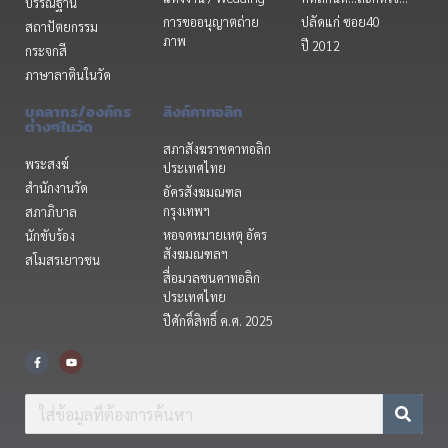
บรรณฐาน
การขออนุญาตถ่าย
ปลัดแก่ ซอย40
สถาปัตยกรรม
ภาพ
ปี 2012
กระจกสี
ภาษาลาตินในวัด
บุคลากร/องค์กร
ลิงค์คาทอลิก
ต่างๆในวัด
สภาสังฆราชคาทอลิก
พระสงฆ์
ประเทศไทย
สำนักงานวัด
อัครสังฆมณฑล
กรุงเทพฯ
สภาภิบาล
หอจดหมายเหตุ อัคร
นักขับร้อง
สังฆมณฑลฯ
สโมสรเยาวชน
สื่อมวลชนคาทอลิก
ประเทศไทย
ปีศักดิ์สิทธิ์ ค.ศ. 2025