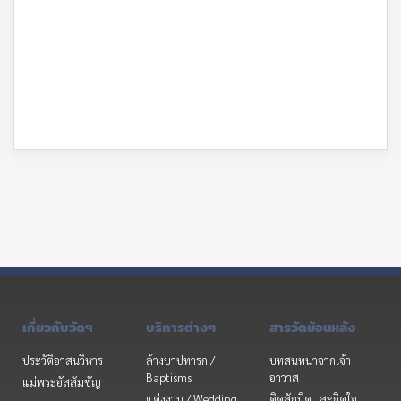
เกี่ยวกับวัดฯ
บริการต่างๆ
สารวัดย้อนหลัง
ประวัติอาสนวิหาร
ล้างบาปทารก /
บทสนทนาจากเจ้า
Baptisms
อาวาส
แม่พระอัสสัมชัญ
แต่งงาน / Wedding
คิดสักนิด...สะกิดใจ...