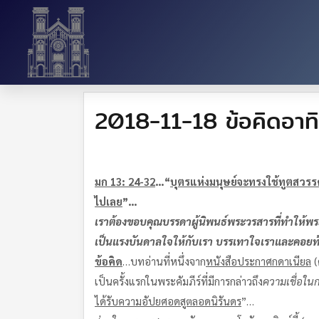
2018-11-18 ข้อคิดอาทิ
มก 1
3: 24-32
…“
บุตรแห่งมนุษย์จะทรงใช้ทูตสวรรค
ไปเลย
”…
เราต้องขอบคุณบรรดาผู้นิพนธ์พระวรสารที่ทำให้พระ
เป็นแรงบันดาลใจให้กับเรา บรรเทาใจเราและคอยท้า
ข้อคิด
…บทอ่านที่หนึ่งจาก
หนังสือประกาศกดาเนียล
(
เป็นครั้งแรกในพระคัมภีร์ที่มีการกล่าวถึง
ความเชื่อในก
ได้รับความอัปยศอดสูตลอดนิรันดร
”…