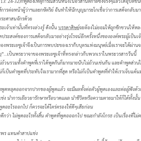
มก 13: 24-32)ก็พูดถึงเหตุการณ์ส่วนหนึ่งในอวสานตกาลซึ่งจริงๆแล้วได้อุบัต
รต่อหน้าผู้ว่าฯและกษัตริย์ อันทำให้นักบุญมาระโกเชื่อว่า
การเสด็จกลับมาอี
พระศาสนจักร
ด้วย
้าเท่านั้นที่ทรงล่วงรู้
ดังนั้น
บรรดาศิษย์
จะต้องไม่ยอมให้ถูกชักชวนให้หลง
จุดประสงค์ของการเสด็จกลับมาอย่างรุ่งโรจน์อีกครั้งหนึ่งขององค์พระผู้เป็นเ
ของพระเยซูเจ้าจึงเป็นการพบปะของเรากับบุตรแห่งมนุษย์เมื่อเราจะได้ผ่านจากช
ย
”…เป็นพระวาจาของพระเยซูเจ้าที่ทรงกล่าวกับพวกเราในพระวรสารวันนี้
่ถ้วน
รวมทั้งคำพูดที่เราได้พูดกันก็มากมายนับไม่ถ้วนเช่นกัน และคำพูดส่วนให
ก็เป็นคำพูดที่ประทับใจเรามากที่สุด หรือไม่ก็เป็นคำพูดที่ทำให้เราเจ็บแค้นม
พูดหลุดออกจากปากของผู้พูดแล้ว จะมีผลทั้งต่อตัวผู้พูดเองและต่อผู้ฟังด้ว
 นำการเยียวยารักษาหรือบาดแผล นำชีวิตหรือความตายมาให้ก็ได้ทั้งนั้น 
ะพูดอะไรออกไป ก็ควรจะได้ไตร่ตรองให้ดีๆเสียก่อน
งดีกว่า ไม่พูดอะไรทั้งสิ้น คำพูดที่พูดอออกไป ขณะกำลังโกรธ เป็นเรื่องที่
พระพร แทนคำสาปแช่ง