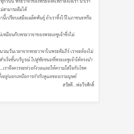
งทุกวันนี้ พระวาจาของพระองค์ให้กำลังใจเรา นำเรา
ม่สามารถลืมได้
ี้เปรียบเสมือเมล็ดพันธุ์ ถ้าเราทิ้งไว้ในภาชนะหรือ
ม่เหมือนกับพระวาจาของพระเยซูเจ้าซึ่งไม่
คำนวณวันเวลาจากพระวาจาในพระคัมภีร์ เราจะต้องไม่
เร็จขั้นบริบูรณ์ ไปสู่ชัยชนะที่พระเยซูเจ้าได้ทรงนำ
เราจึงควรจะห่วงกังวลและให้ความใส่ใจกับโชค
ึ่งอยู่นอกเหนือการกำกับดูแลของเรามนุษย์
สวัสดี…พ่อวีรศักดิ์