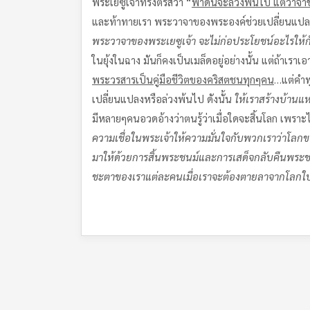
พระเยซูเจ้าทรงตรัสว่า “
ฟ้าดินจะล่วงพ้นไป แต่วาจา
และท้าทายเรา พระวาจาของพระองค์ช่วยเปลี่ยนแปลงค่
พระวาจาของพระเยซูเจ้า จะไม่ก่อประโยชน์อะไรให้กั
ในยุ้งในฉาง มันก็คงเป็นเมล็ดอยู่อย่างนั้น แต่ถ้าเร
พระวรสารเป็นคู่มือชีวิตของคริสตชนทุกๆคน
…แต่คำพู
เปลี่ยนแปลงหรือล่วงพ้นไป ดังนั้น
ให้เราสร้างบ้านแ
มีหลายๆคนอวดอ้างว่าตนรู้ว่าเมื่อใดจะสิ้นโลก เพ
ความเชื่อในพระเจ้าให้ความมั่นใจกับพวกเราว่าโลกของ
มาให้ด้วยการสิ้นพระชนม์และการเสด็จกลับคืนพระ
ชะตาของเราแต่ละคนเมื่อเราจะต้องตายลาจากโลกใบนี้