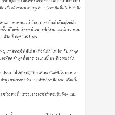
ิขึ้นแล้วในยุคแรกๆของพระศาสนจักร เช่นการเบียดเบียน
กครั้งหนึ่งของพระเยซูเจ้ากำลังจะเกิดขึ้นในไม่ช้าซึ่ง
ตามการคาดคะเนว่าวันเวลาสุดท้ายกำลังอยู่ใกล้ตัว
จ้านั้น มิใช่เพื่อทำการพิพากษาไต่สวน แต่เพื่อรวบรวม
ีวิตนี้ไปสู่ชีวิตนิรันดร
ญ่ เรามักจะจำไม่ได้ แต่ที่จำได้ก็มีเหมือนกัน
คำพูด
ากที่สุด
คำพูดทั้งสองประเภทนี้ บางทีเราจะจำไป
ย
อันจะก่อให้เกิดปฏิกิริยาหรือผลลัพธ์ทั้งในทางบวก
คำพูดสามารถทำร้ายเรา ทำให้เราเจ็บปวด หรือเป็น
ไม่ควรทำอย่างยิ่ง เพราะอาจจะทำร้ายคนอื่นลึกๆ และ