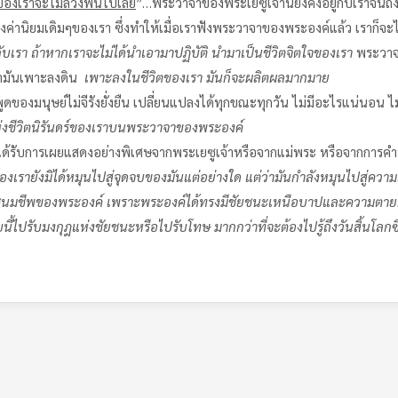
ของเราจะไม่ล่วงพ้นไปเลย
”…พระวาจาของพระเยซูเจ้านี้ยังคงอยู่กับเราจนถึ
านิยมเดิมๆของเรา ซึ่งทำให้เมื่อเราฟังพระวาจาของพระองค์แล้ว เราก็จะไ
บเรา ถ้าหากเราจะไม่ได้นำเอามาปฏิบัติ
นำมาเป็นชีวิตจิตใจของเรา
พระวาจาน
าเอามันเพาะลงดิน
เพาะลงในชีวิตของเรา มันก็จะผลิตผลมากมาย
ดของมนุษย์ไม่จีรังยั่งยืน เปลี่ยนแปลงได้ทุกขณะทุกวัน ไม่มีอะไรแน่นอน ไ
ห่งชีวิตนิรันดร์ของเราบนพระวาจาของพระองค์
ราะได้รับการเผยแสดงอย่างพิเศษจากพระเยซูเจ้าหรือจากแม่พระ หรือจากการ
เรายังมิได้หมุนไปสู่จุดจบของมันแต่อย่างใด แต่ว่ามันกำลังหมุนไปสู่ความสำ
ชนมชีพของพระองค์ เพราะพระองค์ได้ทรงมีชัยชนะเหนือบาปและความตาย…
ไปรับมงกุฎแห่งชัยชนะหรือไปรับโทษ มากกว่าที่จะต้องไปรู้ถึงวันสิ้นโลกซ