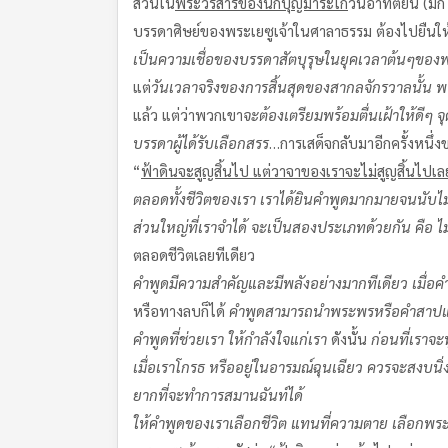
ส่วนใน
พระวรสารของนักบุญมาระโก
วันอาทิตย์นี้ (
บรรดาศิษย์ของพระเยซูเจ้าในศาลาธรรม ต้องไปยืนให้กา
เป็นความเชื่อของบรรดาสัตบุรุษในยุคเวลาต้นๆของ
แต่
วันเวลาจริงของการสิ้นสุดของสากลจักรวาลนั้น พระเจ
แล้ว แต่ว่าพวกเขา
จะต้องเตรียมพร้อมตื่นเฝ้าให้ดีๆ 
บรรดาผู้ได้รับเลือกสรร
…การเสด็จกลับมาอีกครั้งหนึ่ง
“
ฟ้าดินจะสูญสิ้นไป แต่วาจาของเราจะไม่สูญสิ้นไปเล
ตลอดทั้งชีวิตของเรา เราได้ยินคำพูดมากมายจนนับไม
ส่วนใหญ่ที่เราจำได้ จะเป็นสองประเภทด้วยกัน คือ ไม่
ตลอดชีวิตเลยทีเดียว
คำพูดมีความสำคัญและมีพลังอย่างมากทีเดียว เมื่อคำ
หรือทางลบก็ได้
คำพูดสามารถนำพระพรหรือคำสาปแช่ง
คำพูดที่ช่วยเรา ให้กำลังใจแก่เรา
ดังนั้น
ก่อนที่เราจ
เมื่อเราโกรธ หรืออยู่ในอารมณ์ฉุนเฉียว ควรจะสงบนิ่
ยากที่จะทำการสมานฉันท์ได้
ให้คำพูดของเราเลือกชีวิต แทนที่ความตาย เลือก